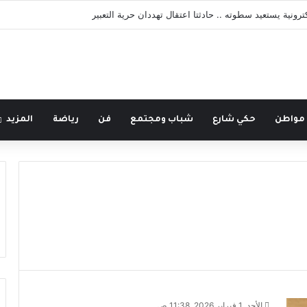
كترونية يستعيد سطوته .. حادثتا اعتقال تهددان حرية التعبير
 مواطن
حكي شارع
شباب ومجتمع
فن
رياضة
المزيد
الأحد, 1 فبراير 2026, 11:38 ص