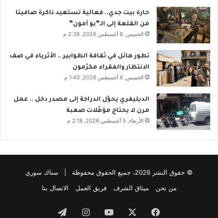
حارة بيت جدي.. فعالية تستعيد ذاكرة صافيتا
من القلعة إلى الـ”بو آمون”
الخميس, 6 أغسطس 2026, 2:38 م
تطور هائل في ثقافة الطوابير .. الأثرياء في صف
الانتظار والفقراء مكرّمون
الخميس, 6 أغسطس 2026, 1:43 م
الديليفري يحوّل الدراجة إلى مصدر دخل .. عمل
مرن لا يحتاج مؤهّلات صعبة
الأربعاء, 5 أغسطس 2026, 2:18 م
© حقوق النشر 2026، جميع الحقوق محفوظة | سناك سوري
من نحن
ميثاق الشرف
فريق العمل
الاتصال بنا
فيسبوك
‫X
‫YouTube
انستقرام
تيلقرام