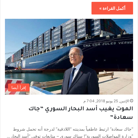
أكمل القراءة »
إقرأ أيضا
الإثنين, 25 يونيو 2018, 7:04 م
الموت يغيب أسد البحار السوري “جاك
سعادة”
“جاك سعادة” ارتبط عاطفياً بمدينته “اللاذقية” لدرجة أنه تحمل شروط
“وزارة المواصلات السورية”! سناك سوري – متابعات توفى “أسد البحار…