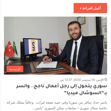
أكمل القراءة »
الرئيسية
الإثنين, 14 سبتمبر 2020, 12:27 ص
سوري يتحول إلى رجل أعمال ناجح.. والسر
بـ”السوشال ميديا”
ياسر حداد سافر من سوريا وفي جيبه بضعة ليرات.. وحالياً يمتلك شركة
خاصة سناك سوري – متابعات تمكن السوري “ياسر…