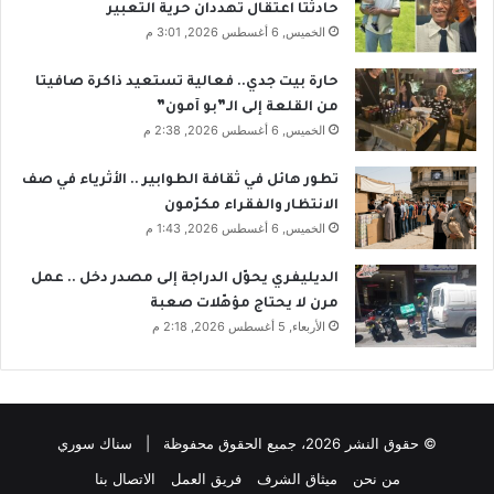
حادثتا اعتقال تهددان حرية التعبير
الخميس, 6 أغسطس 2026, 3:01 م
حارة بيت جدي.. فعالية تستعيد ذاكرة صافيتا
من القلعة إلى الـ”بو آمون”
الخميس, 6 أغسطس 2026, 2:38 م
تطور هائل في ثقافة الطوابير .. الأثرياء في صف
الانتظار والفقراء مكرّمون
الخميس, 6 أغسطس 2026, 1:43 م
الديليفري يحوّل الدراجة إلى مصدر دخل .. عمل
مرن لا يحتاج مؤهّلات صعبة
الأربعاء, 5 أغسطس 2026, 2:18 م
© حقوق النشر 2026، جميع الحقوق محفوظة | سناك سوري
من نحن
ميثاق الشرف
فريق العمل
الاتصال بنا