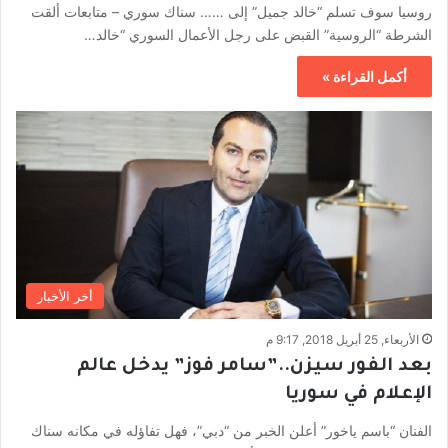
روسيا سوف تسلم “خالد جميل” إلى …… سناك سوري – متابعات ألقت
الشرطة “الروسية” القبض على رجل الأعمال السوري “خالد…
أكمل القراءة »
أخر الأخبار
الأربعاء, 25 أبريل 2018, 9:17 م
بعد الفور سيزن..”سامر فوز” يدخل عالم
الإعلام في سوريا
الفنان “باسم ياخور” أعلن الخبر من “دبي”، فهل تفاؤله في مكانه سناك