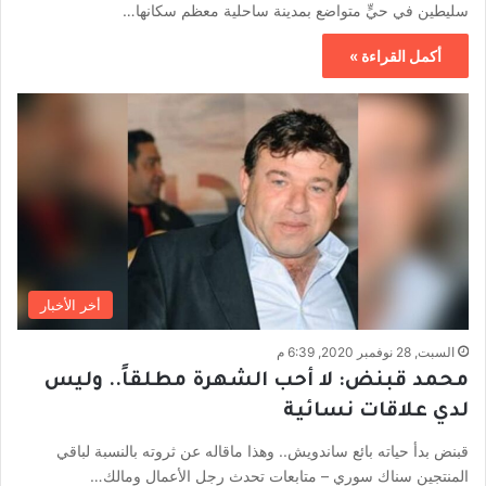
سليطين في حيٍّ متواضع بمدينة ساحلية معظم سكانها…
أكمل القراءة »
أخر الأخبار
السبت, 28 نوفمبر 2020, 6:39 م
محمد قبنض: لا أحب الشهرة مطلقاً.. وليس
لدي علاقات نسائية
قبنض بدأ حياته بائع ساندويش.. وهذا ماقاله عن ثروته بالنسبة لباقي
المنتجين سناك سوري – متابعات تحدث رجل الأعمال ومالك…