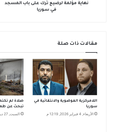
ة
نهاية مؤلمة لرضيع تُرك على باب المسجد
ل
في سوريا
ر
ض
ي
ع
تُ
مقالات ذات صلة
ر
ك
ع
ل
ى
ب
ا
ب
ا
اللامركزية الفوضوية والانتقائية في
صلاة لم تكتم
ل
سوريا
تبحث عن طمأ
م
الأربعاء, 4 فبراير 2026, 12:19 م
السبت, 27 ديسمبر 2025, 10:41 ص
س
ج
د