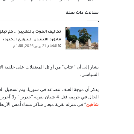
مقالات ذات صلة
تكاليف الموت بالملايين .. كم تبلغ
فاتورة الإنسان السوري الأخيرة؟
الثلاثاء, 21 يوليو 2026, 1:55 م
السياسي.
يذكر أن موجة العنف تتصاعد في سوريا، وتم تسجيل العد
الحال في جريمة قتل 4 شبان بقرية “جدرين” و3 آخرين في ريف طرطوس، كذلك اغتيال المرشح والأكاديمي “
شاهين
” في منزله بقرية ميعار شاكر مساء أمس الأربعاء