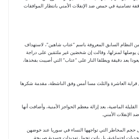
 لوقفة تضامنية في حمص ضد الإنفلات الأمني بانتظار الموافقات
ن النظام السابق المعروفة باسم “عتاب شاهين”، لاستهداف
صلها لمنزلها، وقالت إن شخصَين غير ملثمَين على دراجة
ودا بعد دقيقة ويطلقا النار على “عتاب” التي أصيبت بفخذها،
 قرابة العاشرة والثلث مسا أمس وفق الناشطة، مقدمة شكرها
ليلة الماضية، بعد إزالة معظم الحواجز الأمنية، وأضافت أنها
ضد الإنفلات الأمني.
حجم المخاطر التي تواجهها النساء في سوريا عند خوضهن
تحديات اجتماعية، بل باتت تحمل تهديدات جسدية صريحة.