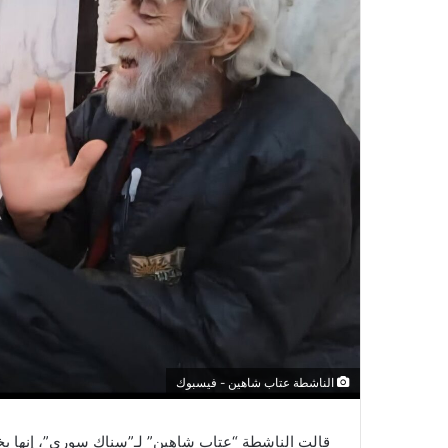
الناشطة عتاب شاهين - فيسبوك
قالت الناشطة “عتاب شاهين” لـ”سناك سوري”، إنها ب