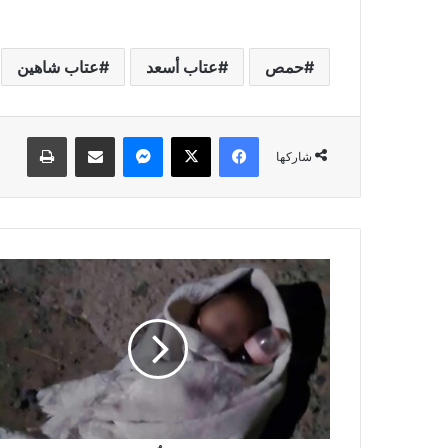
حمص
عتاب أسعد
عتاب شاهين
فيسبوك
‫X
ماسنجر
مشاركة عبر البريد
طباعة
شاركها
ن
ه
ا
ي
ة
م
ؤ
ل
م