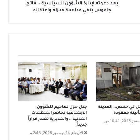
إ
بعد دعوته لإدارة الشؤون السياسية .. فاتح
د
جاموس ينفي مداهمة منزله واعتقاله
ا
ر
ة
ا
ل
ش
ؤ
و
ن
ا
ل
س
ي
ا
ل في حمص.. المدينة
جدل حول تعاميم للشؤون
س
نينة مفقودة
الاجتماعية تحاصر المنظمات
ي
المدنية .. والمديرية تصدر قراراً
ة
جديداً
.
الأربعاء, 24 ديسمبر 2025, 2:43 م
.