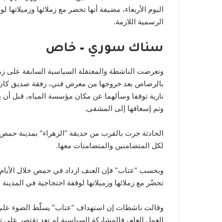
اليوم الأربعاء، مضيفة أنها تحضر مع زملائها وزميلاتها
الرسمية اللازمة.
سناك سوري – خاص
وتعرضت الناشطة والمعتقلة السياسية السابقة على زم
بالرصاص بعد خروجها من معرض فني، رفقة صديق كان يو
نارية توقفا وسألهما عن مكان مؤسسة المياه، قبل أن يع
وتم إسعافها إلى المشفى.
الحادثة جرت بالقرب من حديقة “الزهراء” بمدينة حمص
لكل المتضامنين والمتضامنات معها.
وبحسب “عتاب” فإن العنف ازداد في حمص خلال الأيام الق
تحضّر مع زملائها وزميلاتها لوقفة احتجاجية في المدينة 
وقالت ناشطات إن استهداف “عتاب” يسلّط الضوء على 
العمل العام، فالمشاركة السياسية لم تعد تقتصر على 