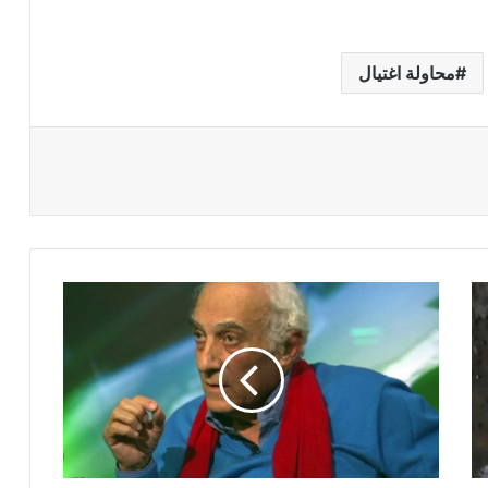
محاولة اغتيال
ب
ع
د
د
ع
و
ت
ه
ل