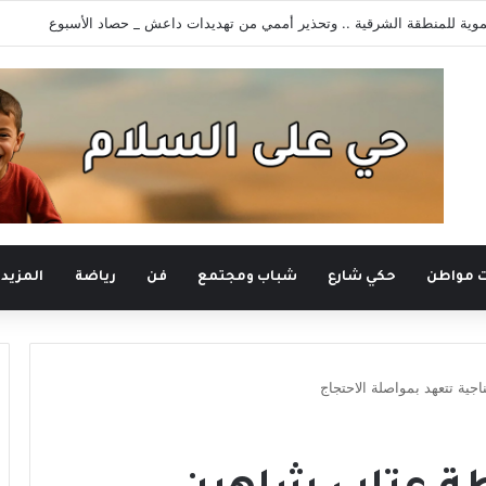
وية للمنطقة الشرقية .. وتحذير أممي من تهديدات داعش _ حصاد الأسبوع
ت مواطن
حكي شارع
شباب ومجتمع
فن
رياضة
المزيد
جية تتعهد بمواصلة الاحتجاج