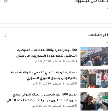
ي
تابعنا على فيسبوك
ر
د
ك
ر
و
ع
ن
ا
ف
ي
ي
ن
ا
أخر المقالات
ا
ل
ش
إ
د
ض
100 دولار للفرد و300 للعائلة .. مفوضية
و
ر
اللاجئين تدعم عودة السوريين من لبنان
ن
ا
السبت, 8 أغسطس 2026, 1:19 م
ل
ب
ك
ا
بمبادرة فردية .. ميني var في بطولة شعبية
ش
ل
بطرطوس يسبق الدوري السوري
ف
ت
السبت, 8 أغسطس 2026, 11:54 ص
م
ع
ص
ل
يدعم 500 ألف شخص .. البنك الدولي يمنح
ي
ي
سوريا 100 مليون دولار لتحديث قطاعها المالي
ر
م
السبت, 8 أغسطس 2026, 11:02 ص
أ
ي
ب