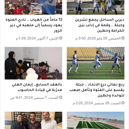
ا
ا
ه
ت
ب
ح
ديربي الساحل يجمع تشرين
12 عاماً من الغياب .. نادي الفتوة
ه
ا
وجبلة .. وقمة في إدلب بين
يعود رسمياً إلى ملعبه في دير
أ
د
الكرامة وحطين
الزور
م
.
الخميس, 29 مايو 2025, 3:50 م
الإثنين, 7 أكتوبر 2024, 1:39 م
ا
.
م
أ
ط
ب
ا
ر
ج
ز
ك
أ
س
ر
ت
ق
ربع نهائي درع الاتحاد .. جبلة
بالعقد السابع… إيمان العلي
ا
ا
يقسو على الفتوة وتأهل صعب
مدرّبة في قيادة الحاسوب
ن
م
للوحدة وحطين
السبت, 7 سبتمبر 2024, 9:41 ص
ا
السبت, 28 سبتمبر 2024, 2:26 م
ل
ب
ط
و