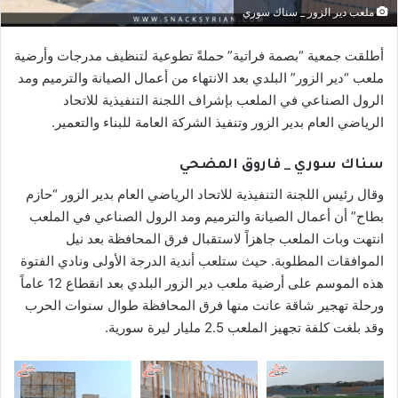
ملعب دير الزور _ سناك سوري
أطلقت جمعية “بصمة فراتية” حملةً تطوعية لتنظيف مدرجات وأرضية
ملعب “دير الزور” البلدي بعد الانتهاء من أعمال الصيانة والترميم ومد
الرول الصناعي في الملعب بإشراف اللجنة التنفيذية للاتحاد
الرياضي العام بدير الزور وتنفيذ الشركة العامة للبناء والتعمير.
سناك سوري _ فاروق المضحي
وقال رئيس اللجنة التنفيذية للاتحاد الرياضي العام بدير الزور “حازم
بطاح” أن أعمال الصيانة والترميم ومد الرول الصناعي في الملعب
انتهت وبات الملعب جاهزاً لاستقبال فرق المحافظة بعد نيل
الموافقات المطلوبة. حيث ستلعب أندية الدرجة الأولى ونادي الفتوة
هذه الموسم على أرضية ملعب دير الزور البلدي بعد انقطاع 12 عاماً
ورحلة تهجير شاقة عانت منها فرق المحافظة طوال سنوات الحرب
وقد بلغت كلفة تجهيز الملعب 2.5 مليار ليرة سورية.