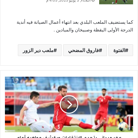
الثلاثاء, 3 يونيو 2025, 4:05 م
كما يستضيف الملعب البلدي بعد انتهاء أعمال الصيانة فيه أندية
الدرجة الأولى اليقظة وصبيخان والميادين .
الفتوة
فاروق المضحي
ملعب دير الزور
ع
م
ر
م
ي
د
ا
ن
ي