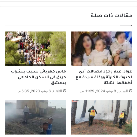
ا
و
ل
ي
ب
مقالات ذات صلة
م
ر
ل
ن
ك
ا
1
م
0
ج
0
ا
ص
ل
ا
م
ر
عواد: عدم وجود اتصالات أدى
ماس كهربائي تسبب بنشوب
و
و
لحدوث الكارثة ووفاة سيدة مع
حريق في السكن الجامعي
ض
خ
أطفالها الثلاثة
بدمشق
و
ت
السبت, 8 يونيو 2024, 11:29 ص
الثلاثاء, 6 يونيو 2023, 5:35 م
ع
ا
و
و
ت
أ
ف
م
ا
ي
ؤ
ر
ل
ك