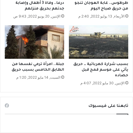
ب
ي
طرطوس.. غابة العوجان تنجو
درعا.. وفاة 3 أطفال وإصابة
ق
و
من حريق صباح اليوم
جدتهم بحريق منزلهم
ر
م
الأربعاء, 13 يوليو 2022, 2:40 م
الإثنين, 20 يونيو 2022, 9:43 ص
ب
س
ا
ت
ل
ا
إ
ء
ن
م
ت
ن
ا
ع
ج
د
جبلة.. امرأة ترمي نفسها من
بسبب شرارة كهربائية … حريق
م
الطابق الخامس بسبب حريق
يأتي على موسم قمح قبل
حصاده
ا
السبت, 14 مايو 2022, 1:20 م
س
الإثنين, 30 مايو 2022, 4:07 م
ت
خ
د
تابعنا على فيسبوك
ا
م
ه
ا