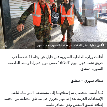
من عمليات نقل الجثث- عن صفحة المصور محمد دامور
أعلنت وزارة الداخلية السورية قبل قليل عن وفاة 11 شخصاً في
حريق نشب فجر اليوم “الثلاثاء” ضمن مول لاميرادا وسط العاصمة
السورية دمشق.
سناك سوري – دمشق
كما أصيب شخصان تم إسعافهما إلى مستشفى المواساة لتلقي
الإسعافات اللازمة بعد إصابتهم بحروق في مناطق مختلفة من الجسد
إضافة لضيق التنفس وفق مصادر طبية.