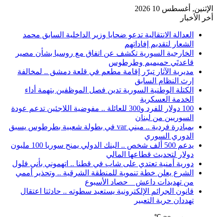
الإثنين, أغسطس 10 2026
أخر الأخبار
العدالة الانتقالية تدعو ضحايا وزير الداخلية السابق محمد
الشعار لتقديم إفاداتهم
الخارجية السورية تكشف عن اتفاق مع روسيا بشأن مصير
قاعدتَي حميميم وطرطوس
مديرية الآثار تبرّر إقامة مطعم في قلعة دمشق .. لمخالفة
إرث النظام السابق
الكتلة الوطنية السورية تدين فصل الموظفين بتهمة أداء
الخدمة العسكرية
100 دولار للفرد و300 للعائلة .. مفوضية اللاجئين تدعم عودة
السوريين من لبنان
بمبادرة فردية .. ميني var في بطولة شعبية بطرطوس يسبق
الدوري السوري
يدعم 500 ألف شخص .. البنك الدولي يمنح سوريا 100 مليون
دولار لتحديث قطاعها المالي
دورية أمنية تعتدي على شاب في قطنا .. اتهموني بأني فلول
الشرع يعلن خطة تنموية للمنطقة الشرقية .. وتحذير أممي
من تهديدات داعش _ حصاد الأسبوع
قانون الجرائم الإلكترونية يستعيد سطوته .. حادثتا اعتقال
تهددان حرية التعبير
℃