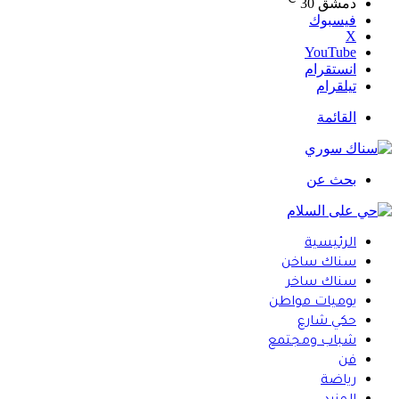
دمشق
30
فيسبوك
‫X
‫YouTube
انستقرام
تيلقرام
القائمة
بحث عن
الرئيسية
سناك ساخن
سناك ساخر
يوميات مواطن
حكي شارع
شباب ومجتمع
فن
رياضة