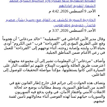
العدالة الانتقالية تدعو ضحايا وزير الداخلية السابق محمد
الشعار لتقديم إفاداتهم
الأحد, 9 أغسطس 2026, 4:42 م
الخارجية السورية تكشف عن اتفاق مع روسيا بشأن مصير
قاعدتَي حميميم وطرطوس
الأحد, 9 أغسطس 2026, 3:37 م
وقال مدير الأمن الداخلي في “السقيلبية” “خالد مردغاني” أن هجوماً
وقع على الطريق المؤدي إلى “القرداحة” قرب “عين الكروم” أودى
بحياة الأب وابنته وإصابة زوجته، أثناء توجههم إلى “القرداحة” للعمل
في رعي الأغنام ضمن المناطق الجبلية.
وأضاف “مردغاني” أن المعلومات تشير إلى أن مجموعة مجهولة
اعترضت طريق العائلة وأشهرت السلاح عليهم ثم أطلقت النار على
السيارة التي كانوا يستقلونها، مؤكداً مواصلة التحقيقات للوصول إلى
الفاعلين.
وتضاف هذه الحوادث إلى جرائم قتل خارج إطار القانون تقع في
العديد من المناطق السورية، وسط مطالبات بوضع حد لحالة
الانفلات الأمني وافتقاد الأمان، في وقتٍ يدفع فيه السوريون
والسوريات حياتهم ثمناً لهذه الفوضى أثناء محاولاتهم تأمين لقمة
عيشهم.