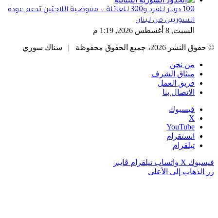
100 دولار للفرد و300 للعائلة .. مفوضية اللاجئين تدعم عودة
السوريين من لبنان
السبت, 8 أغسطس 2026, 1:19 م
© حقوق النشر 2026، جميع الحقوق محفوظة | سناك سوري
من نحن
ميثاق الشرف
فريق العمل
الاتصال بنا
فيسبوك
‫X
‫YouTube
انستقرام
تيلقرام
فيسبوك
‫X
واتساب
تيلقرام
ڤايبر
زر الذهاب إلى الأعلى