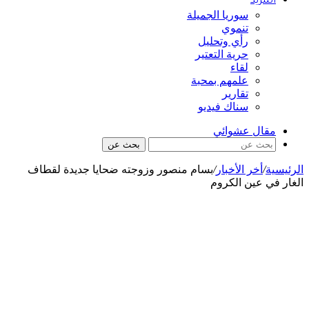
المزيد
سوريا الجميلة
تنموي
رأي وتحليل
حرية التعتير
لقاء
علمهم بمحبة
تقارير
سناك فيديو
مقال عشوائي
بحث عن
الرئيسية
/
أخر الأخبار
/
بسام منصور وزوجته ضحايا جديدة لقطاف
الغار في عين الكروم