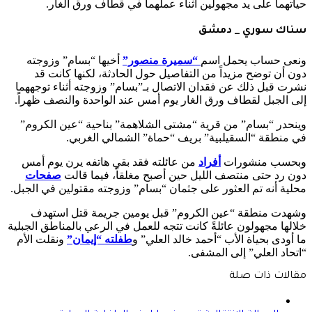
حياتهما على يد مجهولين أثناء عملهما في قطاف ورق الغار.
سناك سوري _ دمشق
ونعى حساب يحمل اسم
“سميرة منصور”
أخيها “بسام” وزوجته
دون أن توضح مزيداً من التفاصيل حول الحادثة، لكنها كانت قد
نشرت قبل ذلك عن فقدان الاتصال بـ”بسام” وزوجته أثناء توجههما
إلى الجبل لقطاف ورق الغار يوم أمس عند الواحدة والنصف ظهراً.
وينحدر “بسام” من قرية “مشتى الشلاهمة” بناحية “عين الكروم”
في منطقة “السقيلبية” بريف “حماة” الشمالي الغربي.
وبحسب منشورات
أفراد
من عائلته فقد بقي هاتفه يرن يوم أمس
دون رد حتى منتصف الليل حين أصبح مغلقاً، فيما قالت
صفحات
محلية أنه تم العثور على جثمان “بسام” وزوجته مقتولين في الجبل.
وشهدت منطقة “عين الكروم” قبل يومين جريمة قتل استهدف
خلالها مجهولون عائلةً كانت تتجه للعمل في الرعي بالمناطق الجبلية
ما أودى بحياة الأب “أحمد خالد العلي” و
طفلته “إيمان”
ونقلت الأم
“اتحاد العلي” إلى المشفى.
مقالات ذات صلة