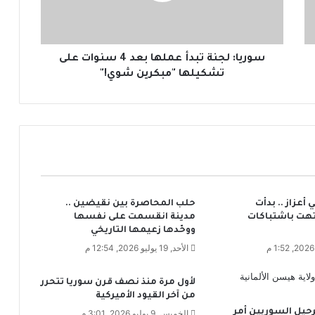
ل
ج
ن
ة
سوريا: لجنة تبدأ عملها بعد 4 سنوات على
ت
تشكيلها "مبكرين شوي!"
ب
د
أ
ع
م
ل
ه
ا
أعزاز .. بدأت
حلب المحاصرة بين نقيضين ..
ب
تهت باشتباكات
مدينة انقسمت على نفسها
ع
ووحّدها زعيمها التاريخي
د
الأحد, 19 يوليو 2026, 12:54 م
4
س
ن
لأول مرة منذ نصف قرن سوريا تتحرر
و
من آخر القيود الأميركية
ا
ترحيل السوريين أمر
الخميس, 9 يوليو 2026, 3:01 م