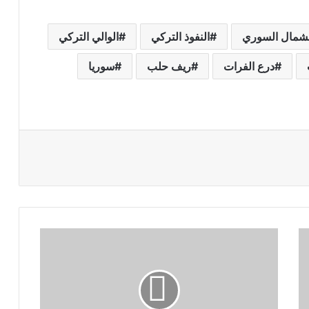
لشمال السوري
النفوذ التركي
الوالي التركي
درع الفرات
ريف حلب
سوريا
س
و
ر
ي
ا
: