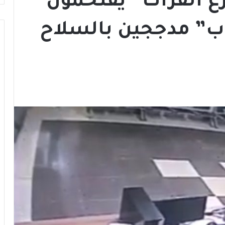
رع الفرات” يقتحمون
ب” مدججين بالسلاح