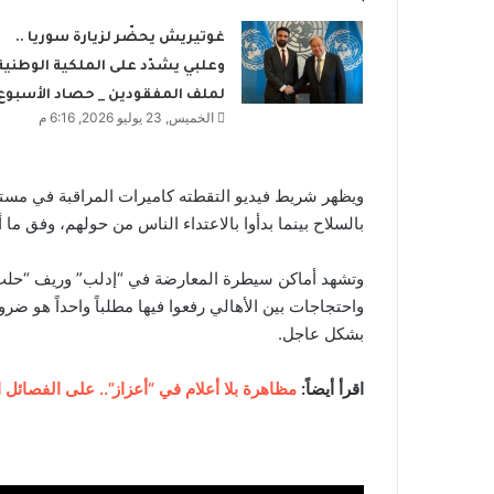
غوتيريش يحضّر لزيارة سوريا ..
وعلبي يشدّد على الملكية الوطنية
لملف المفقودين _ حصاد الأسبوع
الخميس, 23 يوليو 2026, 6:16 م
ويظهر شريط فيديو التقطته كاميرات المراقبة في مس
بالسلاح بينما بدأوا بالاعتداء الناس من حولهم، وفق ما
وتشهد أماكن سيطرة المعارضة في “إدلب” وريف “حلب” إ
واحتجاجات بين الأهالي رفعوا فيها مطلباً واحداً هو 
بشكل عاجل.
اقرأ أيضاً:
مظاهرة بلا أعلام في “أعزاز”.. على الفصائل ا