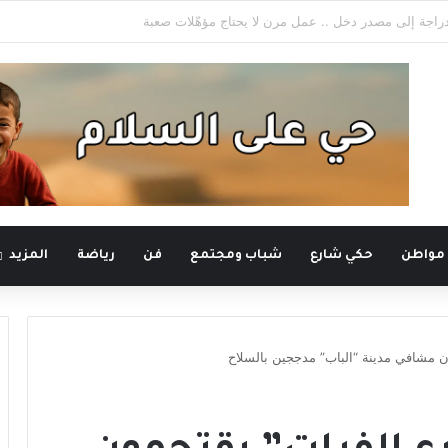
لأعياد المسيحية في صيدنايا للمطالبة بالإفراج عن المعتقلين
 مواطن
حكي شارع
شباب ومجتمع
فن
رياضة
المزيد
ون مشافي مدينة “الباب” مدججين بالسلاح