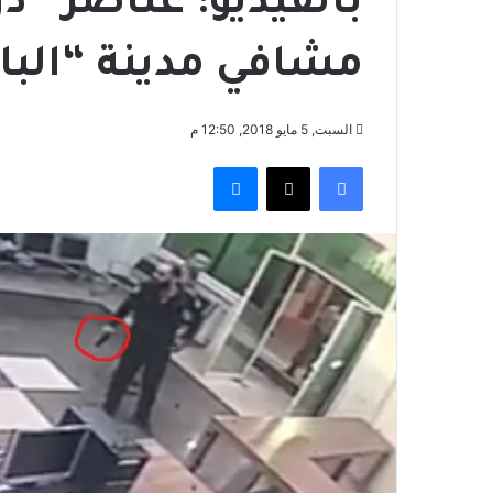
بالفيديو: عناصر “د
مشافي مدينة “البا
السبت, 5 مايو 2018, 12:50 م
فيسبوك
‫X
ماسنجر