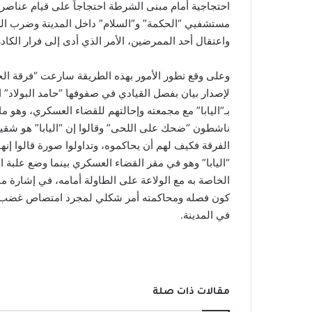
احتجاجية أمام مبنى الشرطة احتجاجاً على قيام عناصر م
مستشفيي “الحكمة” و”السلام” داخل المدينة وضرب الكو
واعتقال أحد الممرضين، الأمر الذي أدى إلى فرار الك
وعلى وقع تطور الأمور بهذه الطريقة سارعت “فرقة
الح
لإصدار بيان بفصل القيادي في صفوفها “حامد البولاد” 
بـ”اليابا” مع مجمعته وإحالتهم للقضاء العسكري، وهو ما
ناشطون “ضحك على اللحى” وقالوا إن “اليابا” هو شقيق
الفرقة فكيف لهم أن يحاكموه، وتداولوا صورة قالوا إنها
“اليابا” وهو في مقر القضاء العسكري بينما وضع علبة ا
الخاصة به مع الولاعة على الطاولة أمامه، في إشارة من
كون فصله ومحاكمته أمر شكلي لمجرد امتصاص غضب 
في المدينة.
مقالات ذات صلة