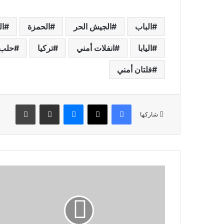
الباب
الجيش الحر
الحمزة
ا
اليابا
انفلات أمني
تركيا
حلب
فلتان أمني
فيسبوك
‫X
ماسنجر
مشاركة عبر البريد
طباعة
شاركها
ف
ي
ب
ل
ا
د