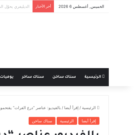
الخميس, أغسطس 6 2026
أخر الأخبار
إلغاء الاحتفالات با
الرئيسية
سناك ساخن
سناك ساخر
يوميات
الرئيسية
/
إقرأ أيضا
/
بالفيديو: عناصر “درع الفرات” يقتحم
إقرأ أيضا
الرئيسية
سناك ساخن