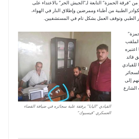
ن “فرقة الحمزة” التابعة لـ”الجيش الحر” بالاعتداء على
ادر الطبية من أطباء وممرضين وإطلاق النار في الهواء،
ادر الطبي وتوقف العمل بشكل تام في المستشفيين.
مزة”
الملقب
 اعتبره
 قائد
 للقيادي
لسجائر
هم إلى
الشارع
القيادي “اليابا” برفقة علبة سجائره في ضيافة القضاء
العسكري “فيسبوك”