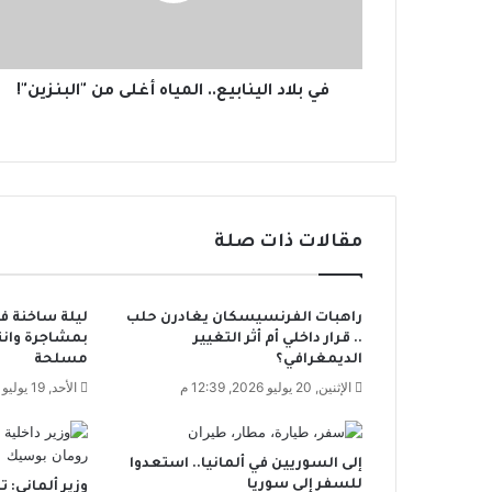
ا
ل
ي
ن
في بلاد الينابيع.. المياه أغلى من "البنزين"!
ا
ب
ي
ع
.
.
مقالات ذات صلة
ا
ل
م
راهبات الفرنسيسكان يغادرن حلب
ليلة ساخنة في 
ي
.. قرار داخلي أم أثر التغيير
بمشاجرة وان
ا
الديمغرافي؟
مسلحة
ه
الإثنين, 20 يوليو 2026, 12:39 م
الأحد, 19 يوليو 2026, 1:52 م
أ
غ
ل
ى
إلى السوريين في ألمانيا.. استعدوا
م
للسفر إلى سوريا
وزير ألماني: 