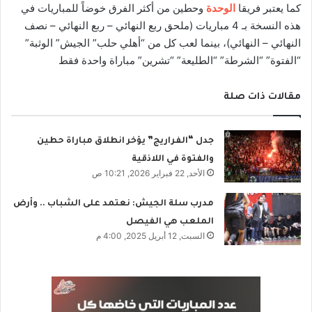
كما يعتبر فريقا
الوحدة
وحطين من أكثر الفرق خوضاً للمباريات في
هذه النسخة بـ 4 مباريات (ملحق ربع النهائي – ربع النهائي – نصف
النهائي – النهائي)، بينما لعب كل من “أهلي حلب” الجيش” الوثبة”
“الفتوة” “الشرطة” “الطليعة” “تشرين” مباراة واحدة فقط
مقالات ذات صلة
جدل “الفراريج” يؤخر انطلاق مباراة حطين
والفتوة في اللاذقية
الأحد, 22 فبراير 2026, 10:21 ص
مدرب سلة الجيش: نعتمد على الشباب .. وأرض
الملعب هي الفيصل
السبت, 12 أبريل 2025, 4:00 م