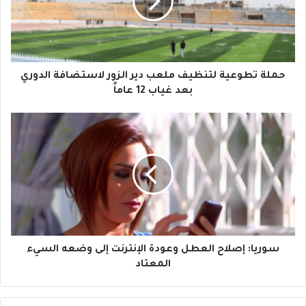
ت
ط
و
ع
ي
ة
حملة تطوعية لتنظيف ملعب دير الزور لاستضافة الدوري
ل
بعد غياب 12 عاماً
ت
ن
س
ظ
و
ي
ر
ف
ي
م
ا
ل
:
ع
إ
ب
ص
د
ل
ي
ا
سوريا: إصلاح العطل وعودة الإنترنت إلى وضعه السيء
ر
ح
المعتاد
ا
ا
ل
ل
ز