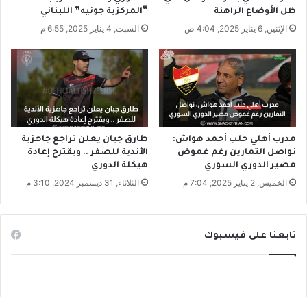
ا
ه
ظل الأوضاع الراهنة
“المركزية جونيه” اللبناني
ب
ا
الإثنين, 6 يناير 2025, 4:04 ص
السبت, 4 يناير 2025, 6:55 م
1
ل
2
س
ع
ي
ا
ء
م
ا
اً
ل
م
ع
مدرب أهلي حلب أحمد هواش:
طارق جبان يعلن تراجع جاهزية
نواصل التمارين رغم غموض
الأندية للصفر .. ويقترح إعادة
ت
مصير الدوري السوري
هيكلة الدوري
ا
د
الخميس, 2 يناير 2025, 7:04 م
الثلاثاء, 31 ديسمبر 2024, 3:10 م
تابعنا على فيسبوك