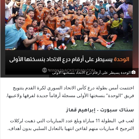
الوحدة يسيطر على أرقام درع الاتحاد بنسختها الأولى
اختتمت أمس بطولة درع كأس الاتحاد السوري لكرة القدم يتتويج
فريق “الوحدة” بنسختها الأولى مسجلة أرقاماً جديدة لفرقها ولاعبيها.
سناك سبورت – إبراهيم قماز
لعب في البطولة 11 مباراة وبلغ عدد المباريات التي ذهبت لركلات
الترجيح 4 مباريات منهم لقاءين انتهيا بالتعادل السلبي بدون أهداف.