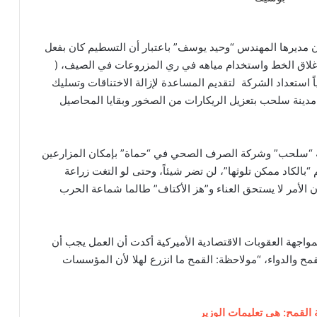
 مديرها المهندس “وحيد يوسف” باعتبار أن التسطيم كان بفعل
إغلاق الخط واستخدام مياهه في ري المزروعات في الصيف، (
ً استعداد الشركة لتقديم المساعدة لإزالة الاختناقات وتسليك
ينة سلحب بتعزيل الريكارات من الصخور وبقايا المحاصيل
نة “سلحب” وشركة الصرف الصحي في “حماة” بإمكان المزارعين
 “بالكاد ممكن تلوثها”، لن تضر شيئاً، وحتى لو التغت زراعة
إن الأمر لا يستحق العناء و”هز الأكتاف” طالما شماعة الحرب
لمواجهة العقوبات الاقتصادية الأميركية أكدت أن العمل يجب أن
مح والدواء، “مولاحظة: القمح ما انزرع لهلا لأن المؤسسات
لقمح: هي تعليمات الوزير