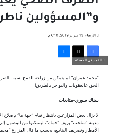
الصرف الصحي يعيق
و”المسؤولين ناطر
الأربعاء, 13 فبراير 2019, 6:10 م
فيسبوك
‫X
ماسنجر
القمح في الحسكة
“محمد عمران” لم يتمكن من زراعة القمح بسبب الصرف ا
الحق عالعقوبات والبواخر بالطريق!
سناك سوري-متابعات
لا يزال بعض المزارعين بانتظار قيام “جهة ما” بإصلا
مدينة “سلحب” بريف “حماة”، ليتمكنوا من الوصول إلى
الأمطار وتصريف الينابيع، بحسب ما قال المزارع “محمد