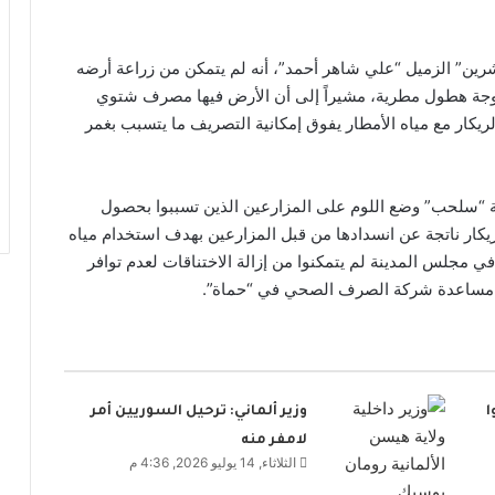
ن” الزميل “علي شاهر أحمد”، أنه لم يتمكن من زراعة أرضه
 موجة هطول مطرية، مشيراً إلى أن الأرض فيها مصرف شتوي
ريكار مع مياه الأمطار يفوق إمكانية التصريف ما يتسبب بغمر
 “سلحب” وضع اللوم على المزارعين الذين تسببوا بحصول
كار ناتجة عن انسدادها من قبل المزارعين بهدف استخدام مياه
 مجلس المدينة لم يتمكنوا من إزالة الاختناقات لعدم توافر
 مساعدة شركة الصرف الصحي في “حماة”.
ا
وزير ألماني: ترحيل السوريين أمر
لامفر منه
الثلاثاء, 14 يوليو 2026, 4:36 م