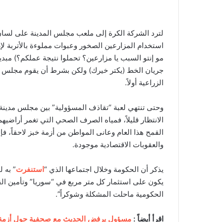
لترد الشركة الكرة إلى ملعب مجلس المدينة على لسان
استخدام المزارعين الصخور وعبوات مملوءة بالأتربة ل
مو إنتو السبب يا مزارعين؟ تحملوا نتيجة عملكم؟) مبديا
جريان الخط (يكتر خيرك) ولكن بشرط أن يقوم مجلس مد
الزراعية أولاً.
وحتى تنتهي لعبة “تقاذف المسؤولية” بين مجلس مدي
الانتظار قليلاً، فمياه الصرف الصحي التي تغمر أراضيهم
القمح هذا العام وعانى المواطن من أزمة خبز لاحقاً، ف
والعقوبات الاقتصادية موجودة.
يذكر أن الحكومة وخلال اجتماعها الذي “
استنفرت
” به 
يكون على استثمار كل متر مربع في “سوريا” وتأمين الق
الحكومية ماحلت المشكلة وشوكراً”.
اقرأ أيضاً :
مسؤول يرفض الحديث مع صحفية حول أزمة ا