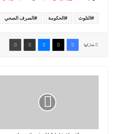
التلوث
الحكومة
الصرف الصحي
فيسبوك
‫X
ماسنجر
مشاركة عبر البريد
طباعة
شاركها
"
ف
ر
ح
ا
ن
خ
ل
ي