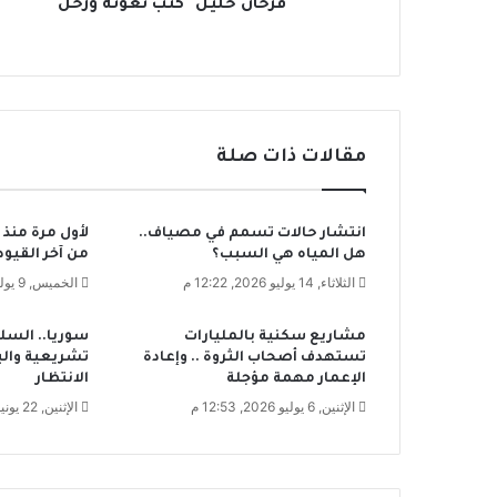
ل
"فرحان خليل" كتب نعوته ورحل
"
ك
ت
ب
ن
ع
مقالات ذات صلة
و
ت
ه
انتشار حالات تسمم في مصياف..
لأول مرة منذ
و
هل المياه هي السبب؟
من آخر القيود
ر
ح
الثلاثاء, 14 يوليو 2026, 12:22 م
الخميس, 9 يوليو 2026, 3:01 م
ل
مشاريع سكنية بالمليارات
سوريا.. السل
تستهدف أصحاب الثروة .. وإعادة
تشريعية والب
الإعمار مهمة مؤجلة
الانتظار
الإثنين, 6 يوليو 2026, 12:53 م
الإثنين, 22 يونيو 2026, 7:20 م