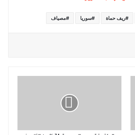
ريف حماة
سوريا
مصياف
ا
ل
د
ك
ت
و
ر
ة
"