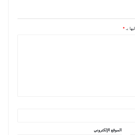
م
ي
ذ
خ
يها بـ
*
ا
ر
ج
م
د
ا
ر
س
ه
م
الموقع الإلكتروني