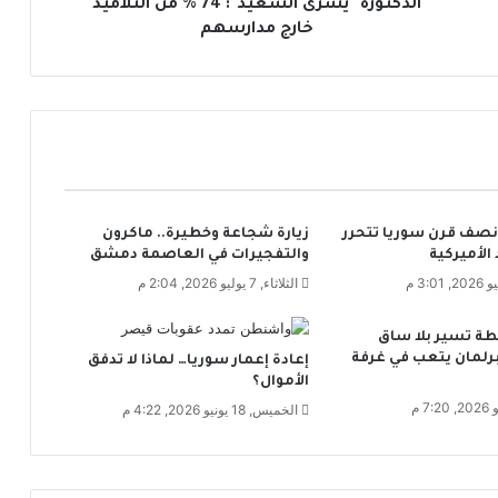
ي
الدكتورة "يسرى السعيد": 74 % من التلاميذ
س
خارج مدارسهم
ر
ى
ا
ل
س
ع
ي
د
 نصف قرن سوريا تتحرر
زيارة شجاعة وخطيرة.. ماكرون
"
 الأميركية
والتفجيرات في العاصمة دمشق
:
7
الثلاثاء, 7 يوليو 2026, 2:04 م
4
%
طة تسير بلا ساق
م
رلمان يتعب في غرفة
إعادة إعمار سوريا… لماذا لا تدفق
ن
الأموال؟
ا
الخميس, 18 يونيو 2026, 4:22 م
ل
ت
ل
ا