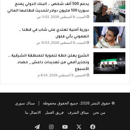
يدعم 500 ألف شخص .. البنك الدولي يمنح
سوريا 100 مليون دولار لتحديث قطاعها المالي
السبت, 8 أغسطس 2026, 11:02 ص
دورية أمنية تعتدي على شاب في قطنا ..
اتهموني بأني فلول
السبت, 8 أغسطس 2026, 10:53 ص
الشرع يعلن خطة تنموية للمنطقة الشرقية ..
وتحذير أممي من تهديدات داعش _ حصاد
الأسبوع
الخميس, 6 أغسطس 2026, 8:24 م
© حقوق النشر 2026، جميع الحقوق محفوظة | سناك سوري
من نحن
ميثاق الشرف
فريق العمل
الاتصال بنا
فيسبوك
‫X
‫YouTube
انستقرام
تيلقرام