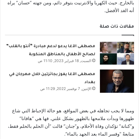
بالخارج. حيث الكهربا والانترنيت بتوفر دائم، ومن جهته “حسان” يراه
أنه الغد الأفضل.
مقالات ذات صلة
مصطفى الآغا يدعو لدعم مبادرة “أنتو بالقلب”
لصالح الأطفال بالمناطق المنكوبة
السبت, 18 فبراير 2023, 11:10 ص
مصطفى الآغا يفوز بجائزتين خلال مهرجان في
بغداد
الإثنين, 7 نوفمبر 2022, 11:29 ص
ومما لا يجب تجاهله في بعض المواقع، هو حالة الإحباط التي شاع
ظهورها وبدأت ملامحها بالظهور بشكل علني. فها هي “هافانا”
و”كنانة” تؤكدان وفاة الأحلام، و”جنان” قالت “أن الحلم بالحلم فقط،
متابعةً “وفسر الماء بعد الجهد بالماء”.