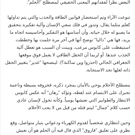
البعض نظراً لفقدانهم المعنى الحقيقي لمصطلح “الحلم”.
تنوعت الآراء وتم استحضار قوانين الطاقة والجذب والتي يتم تداولها
كعلم مثلما يقال، وتدور في فلك سعي الإنسان وآلية تفكيره بتحقيق
ما يصبو له خلال حياته. وأن أساسها هو التفكير وأحاسيسه اتجاه ما
يريد، فها هي “داليا” توضح أنها في آخر مرة حلمت بها وخططت
استيقظت على كابوس مرعب، وبينت أن السبب هو تعطل آلية
الجذب عندها. أو لربما أن الحقل الطاقي لا يعمل فوق موقعها
الجغرافي الحالي (احذروا وين ساكنة؟). لينصحها “غدير” بتغيير الحقل
ذاته لعلها تجد الاستجابة.
مصطلح الأحلام يوحي بالأمان بمجرد ذكره، فحروفه بسيطة وناعمة
تجبرك على الابتسام عند لفظه، وتؤكد “رهان” أنه عكس كابوس
الانتظار والطوابير التي نعيشها يومياً. وكأنه تحول لإنسان عادي
حسب كلام “جمال” ليتم قتله من قبل من لا يحب الأحلام.
وحين انتظاري شخصياً لقدوم الكهرباء ودعواتي بتيار متواصل، وقع
نظري على تعليق “فاروق” الذي قال فيه أن الحلم هو أن نعيش