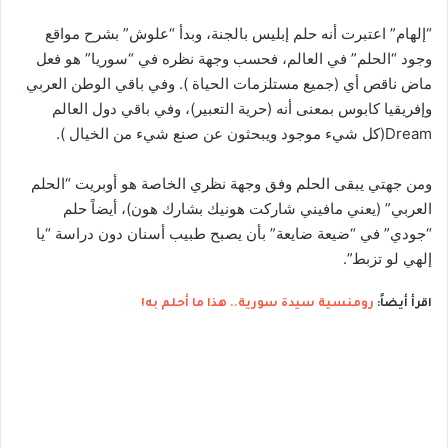
“إلهام” اعتبرت أنه حلم إبليس بالجنة، وبدأ “علوش” بشرح مواقع
وجود “الحلم” في العالم، فحسب وجهة نظره في “سوريا” هو فعل
ماض ناقص أي (جميع مستلزمات الحياة ). وفي باقي الوطن العربي
وإفريقيا كابوس بمعنى أنه (حرية التعبير)، وفي باقي دول العالم
Dream(كل شيء موجود ويبحثون عن صنع شيء من الخيال ).
ومن جهتي يبقى الحلم وفق وجهة نظري الخاصة هو أوبريت “الحلم
العربي” (يعني مافيني شاركت هونيك بشارك هون)، أيضاً حلم
“جودي” في “ضيعة ضايعة” بأن يصبح طبيب أسنان دون دراسة “يا
إلهي لو تزبط”.
اقرأ أيضاً:
رومنسية سيدة سورية.. هذا ما أحلم به!