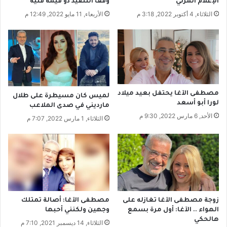
الإعلام المرئي
وقف التنفيذ ذو قيمة فنية
ه
الثلاثاء, 4 أكتوبر 2022, 3:18 م
الأربعاء, 11 مايو 2022, 12:49 م
ا
ل
أ
م
ر
ي
ك
ي
مصطفى الآغا يحتفل بعيد ميلاد
لميس كان مسيطرة على طلال
ب
لورا أبو أسعد
مارديني في صدى الملاعب
ا
الأحد, 6 مارس 2022, 9:30 م
الثلاثاء, 1 مارس 2022, 7:07 م
ن
ت
ظ
ا
ر
ا
ت
ح
زوجة مصطفى الآغا تغازله على
مصطفى الآغا: أصالة تمتلك
ا
الهواء .. الآغا: أول مرة بسمع
وجهين ولكنني أحبها
د
هالحكي
الثلاثاء, 14 ديسمبر 2021, 7:10 م