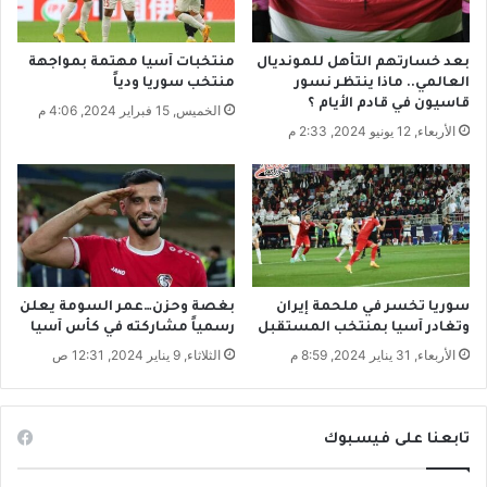
ل
و
س
ر
و
ي
بعد خسارتهم التأهل للمونديال
منتخبات آسيا مهتمة بمواجهة
ر
ي
العالمي.. ماذا ينتظر نسور
منتخب سوريا ودياً
ي
ن
قاسيون في قادم الأيام ؟
الخميس, 15 فبراير 2024, 4:06 م
ل
ع
الأربعاء, 12 يونيو 2024, 2:33 م
ل
ر
ش
ب
ب
ي
ا
اً
ب
و
آ
س
ي
سوريا تخسر في ملحمة إيران
بغصة وحزن…عمر السومة يعلن
وتغادر آسيا بمنتخب المستقبل
رسمياً مشاركته في كأس آسيا
و
ي
الأربعاء, 31 يناير 2024, 8:59 م
الثلاثاء, 9 يناير 2024, 12:31 ص
اً
تابعنا على فيسبوك