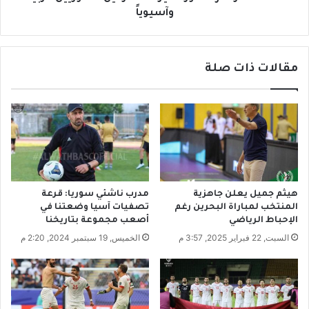
ي
و
وآسيوياً
ح
ح
ل
ض
ب
و
ي
مقالات ذات صلة
ر
ق
م
ت
م
ر
ي
ب
ز
م
ل
ن
ل
ل
م
ق
ح
هيثم جميل يعلن جاهزية
مدرب ناشئي سوريا: قرعة
ب
ت
المنتخب لمباراة البحرين رغم
تصفيات آسيا وضعتنا في
ا
ر
الإحباط الرياضي
أصعب مجموعة بتاريخنا
ل
ف
السبت, 22 فبراير 2025, 3:57 م
الخميس, 19 سبتمبر 2024, 2:20 م
د
ي
و
ن
ر
ا
ي
ل
ا
س