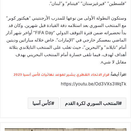
“فلسطين” “قيرغيزستان” “فيتنام” و”لبنان”.
وستكون البطولة الأولى من نوعها للمدرب الأرجنتيني “هيكتور كوبر”
مع المنتخب السوري بعد استلامه دفة القيادة قبل شهرين. وكان قد
بدأ تحضيراته ضمن فترة التوقف الدولي “FIFA Day” أواخر شهر آذار
الماضي بمعسكر خارجي في “الإمارات”. خاض خلاله مباراتين وديتين
أمام “تايلاند” و”البحرين”، حيث تغلب على المنتخب التايلاندي بثلاثة
أهداف لهدف، فيما تلقى خسارة أمام المنتخب البحريني بهدف
مقابل لا شيء.
اقرأ أيضاً:
قرار الاتحاد القطري يشير لموعد نهائيات كأس آسيا 2023
https://youtu.be/Od3VXs3WqTk
المنتخب السوري لكرة القدم
كأس آسيا