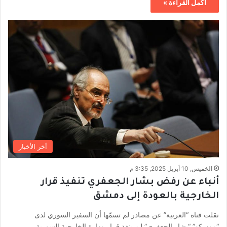
أكمل القراءة »
أخر الأخبار
الخميس, 10 أبريل 2025, 3:35 م
أنباء عن رفض بشار الجعفري تنفيذ قرار
الخارجية بالعودة إلى دمشق
نقلت قناة “العربية” عن مصادر لم تسمّها أن السفير السوري لدى
“موسكو” “بشار الجعفري” لن ينفذ قرار وزارة الخارجية السورية…