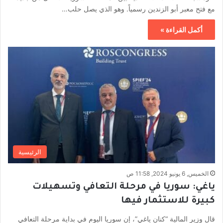
مع فتح معبر أبو الزندين رسمياً. وهو الذي يصل حلب…
أكمل القراءة »
الرئيسية
الخميس, 6 يونيو 2024, 11:58 ص
ياغي: سوريا في مرحلة التعافي وتسهيلات
كبيرة للاستثمار فيها
قال وزير المالية “كنان ياغي”، إن سوريا اليوم في بداية مرحلة التعافي