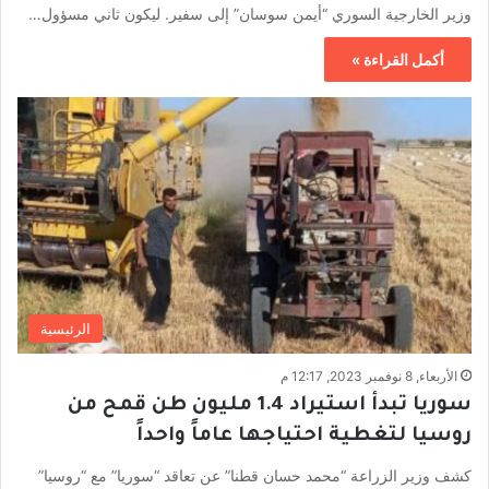
وزير الخارجية السوري “أيمن سوسان” إلى سفير. ليكون ثاني مسؤول…
أكمل القراءة »
الرئيسية
الأربعاء, 8 نوفمبر 2023, 12:17 م
سوريا تبدأ استيراد 1.4 مليون طن قمح من
روسيا لتغطية احتياجها عاماً واحداً
كشف وزير الزراعة “محمد حسان قطنا” عن تعاقد “سوريا” مع “روسيا”