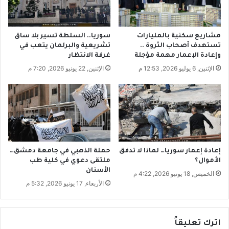
ف
س
ل
د
مشاريع سكنية بالمليارات
سوريا.. السلطة تسير بلا ساق
ي
تستهدف أصحاب الثروة ..
تشريعية والبرلمان يتعب في
ع
وإعادة الإعمار مهمة مؤجلة
غرفة الانتظار
ل
الإثنين, 6 يوليو 2026, 12:53 م
الإثنين, 22 يونيو 2026, 7:20 م
ا
ق
ا
ت
ن
س
ا
ئ
إعادة إعمار سوريا… لماذا لا تدفق
حملة الذهبي في جامعة دمشق…
ي
الأموال؟
ملتقى دعوي في كلية طب
الأسنان
ة
الخميس, 18 يونيو 2026, 4:22 م
الأربعاء, 17 يونيو 2026, 5:32 م
اترك تعليقاً