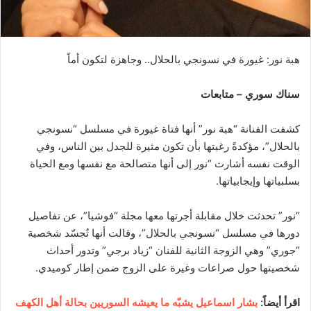
هبة نور: غيورة في نسونجي بالحلال.. وجاهزة لتكون أماً
سناك سوري – متابعات
كشفت الفنانة “هبة نور” أنها فتاة غيورة في مسلسل “نسونجي
بالحلال”، مؤكدةً رغبتها بأن تكون مثيرة للجدل بين الناس، وفي
الوقت نفسه أشارت “نور إلى أنها متصالحة مع نفسها ومع الحياة
بسلبياتها وإيجابياتها.
“نور” تحدثت خلال مقابلة أجرتها معها مجلة “فوشيا”، عن تفاصيل
دورها في مسلسل “نسونجي بالحلال”، وقالت أنها تُجسّد شخصية
“جوري” وهي الزوجة الثانية للفنان “زياد برجي” وتدور أحداث
شخصيتها حول صراعات وغيرة على الزوج ضمن إطار كوميدي.
اقرأ أيضاً:
بشار اسماعيل يشبّه ما يعيشه السوريين بحالة أهل الكهف