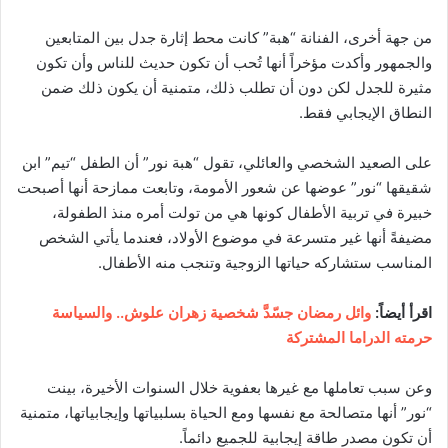
من جهة أخرى، الفنانة “هبة” كانت محط إثارة جدل بين المتابعين
والجمهور وأكدت مؤخراً أنها تُحب أن تكون حديث للناس وأن تكون
مثيرة للجدل لكن دون أن تطلب ذلك، متمنية أن يكون ذلك ضمن
النطاق الإيجابي فقط.
على الصعيد الشخصي والعائلي، تقول “هبة نور” أن الطفل “تيم” ابن
شقيقها “نور” عوضها عن شعور الأمومة، وتابعت ممازحة أنها أصبحت
خبيرة في تربية الأطفال كونها هي من تولت أمره منذ الطفولة،
مضيفةً أنها غير متسرعة في موضوع الأولاد، فعندما يأتي الشخص
المناسب ستشاركه حياتها الزوجية وتنجب منه الأطفال.
اقرأ أيضاً:
وائل رمضان جسّدَّ شخصية زهران علوش.. والسياسة
حرمته الدراما المشتركة
وعن سبب تعاملها مع غيرها بعفوية خلال السنوات الأخيرة، بينت
“نور” أنها متصالحة مع نفسها ومع الحياة بسلبياتها وإيجابياتها، متمنية
أن تكون مصدر طاقة إيجابية للجميع دائماً.