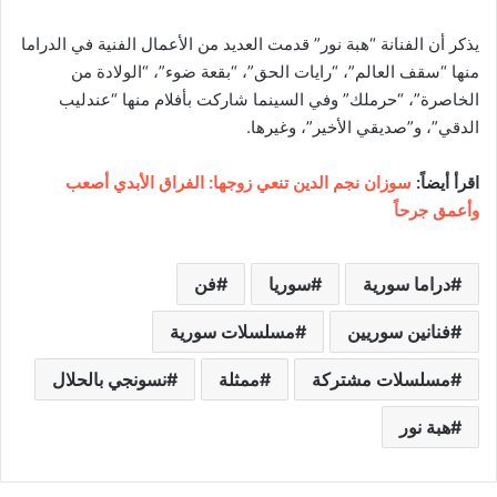
يذكر أن الفنانة “هبة نور” قدمت العديد من الأعمال الفنية في الدراما
منها “سقف العالم”، “رايات الحق”، “بقعة ضوء”، “الولادة من
الخاصرة”، “حرملك” وفي السينما شاركت بأفلام منها “عندليب
الدقي”، و”صديقي الأخير”، وغيرها.
اقرأ أيضاً:
سوزان نجم الدين تنعي زوجها: الفراق الأبدي أصعب
وأعمق جرحاً
دراما سورية
سوريا
فن
فنانين سوريين
مسلسلات سورية
مسلسلات مشتركة
ممثلة
نسونجي بالحلال
هبة نور