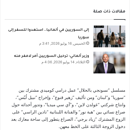
مقالات ذات صلة
إلى السوريين في ألمانيا.. استعدوا للسفر إلى
سوريا
الخميس, 16 يوليو 2026, 3:41 م
وزير ألماني: ترحيل السوريين أمر لامفر منه
الثلاثاء, 14 يوليو 2026, 4:36 م
مسلسل “نسونجي بالحلال” عمل درامي كوميدي مشترك بين
“سوريا” و”لبنان” ومن تأليف “زهير قنوع”، وإخراج “نبيل لُبّس”،
وانتاج شركتي “غولدن لاين”، و”آي سي ميديا”، وتدور أحداثه حول
صراع نسائي بين “هبة نور” والفنانة اللبنانية “نادين الراسي” على
الزوج المشترك “زياد برجي”، الصراع يتطور إلى ساحة معارك بعد
دخول الزوجة الثالثة على الخط معهن.