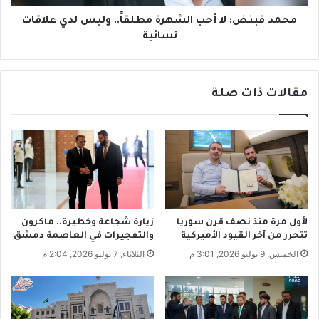
ش
:
ه
ل
محمد قبنض: لا أحب الشهرة مطلقاً.. وليس لدي علاقات
ا
ا
نسائية
ل
أ
س
ح
و
ب
ر
مقالات ذات صلة
ا
ي
ل
ي
ش
ن
ه
ب
ر
ح
ة
ا
م
ل
ط
ة
ل
لأول مرة منذ نصف قرن سوريا
زيارة شجاعة وخطيرة.. ماكرون
أ
ق
تتحرر من آخر القيود الأميركية
والتفجيرات في العاصمة دمشق
ه
اً
الخميس, 9 يوليو 2026, 3:01 م
الثلاثاء, 7 يوليو 2026, 2:04 م
ل
.
ا
.
ل
و
ك
ل
ه
ي