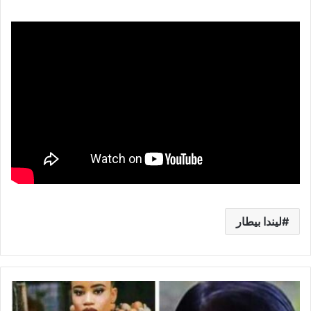
ليندا بيطار
م
ن