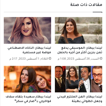
ح
ي
مقالات ذات صلة
س
ت
ا
ح
ن
وّ
إ
ل
ل
ت
ى
إ
ا
ل
ل
ى
و
م
ليندا بيطار: الموسيقي يدفع
ليندا بيطار: الذكاء الاصطناعي
ا
ض
ثمن بنزين أكثر من أجره بالحفل
موضة غير مستمرة
ج
ا
السبت, 26 أغسطس 2023, 1:08 م
الثلاثاء, 1 أغسطس 2023, 2:17 م
ه
ف
ة
ة
-
ل
ي
ن
ا
د
ليندا بيطار: الفن الملتزم قيدني
ليندا بيطار سعيدة بلقاء سلاف
ي
وجعل خطواتي بطيئة
فواخرجي بـ”صار في سكر”
و