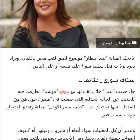
ليندا بيطار _ فيسبوك
لا تحبّذ الفنانة “ليندا بيطار” موضوع لصق لقب معين بالفنان، وتراه
يعود بردّات فعل سلبية سواءً عليه نفسه أو على الناس.
سناك سوري _ متابعات
جاء حديث “ليندا” خلال لقاء لها مع
موقع
“فوشيا”، تطرقت فيه
للحديث عن الحالة الجدلية التي حصلت في “مصر”. حول مَنْ مِنَ
الفنانات فيها تستحق لقب “نجمة مصر الأولى”. معلنةً رفضها اختصار
دولة باسم شخص.
وتعتبر أن كل المغنيات سواء أنغام أو شيرين، وقبلهن أم كلثوم.
أصوات جميلة ولها تاريخها. ومن الإجحاف حصرهن بلقب معين.