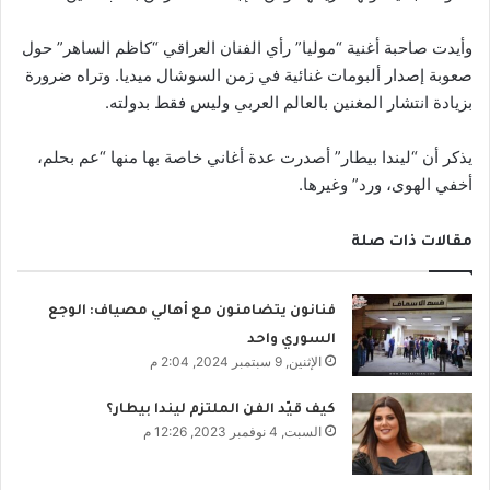
وأيدت صاحبة أغنية “موليا” رأي الفنان العراقي “كاظم الساهر” حول
صعوبة إصدار ألبومات غنائية في زمن السوشال ميديا. وتراه ضرورة
بزيادة انتشار المغنين بالعالم العربي وليس فقط بدولته.
يذكر أن “ليندا بيطار” أصدرت عدة أغاني خاصة بها منها “عم بحلم،
أخفي الهوى، ورد” وغيرها.
مقالات ذات صلة
فنانون يتضامنون مع أهالي مصياف: الوجع
السوري واحد
الإثنين, 9 سبتمبر 2024, 2:04 م
كيف قيّد الفن الملتزم ليندا بيطار؟
السبت, 4 نوفمبر 2023, 12:26 م