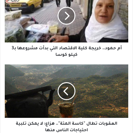
ح
م
و
د
.
.
خ
ر
أم حمود.. خريجة كلية الاقتصاد التي بدأت مشروعها بـ3
ي
كيلو كوسا
ج
ة
ا
ك
ل
ل
ع
ي
ق
ة
و
ا
ب
ل
ا
ا
ت
ق
ت
ت
ط
العقوبات تطال "كاسة المتة".. هزاع: لا يمكن تلبية
ص
ا
احتياجات الناس منها