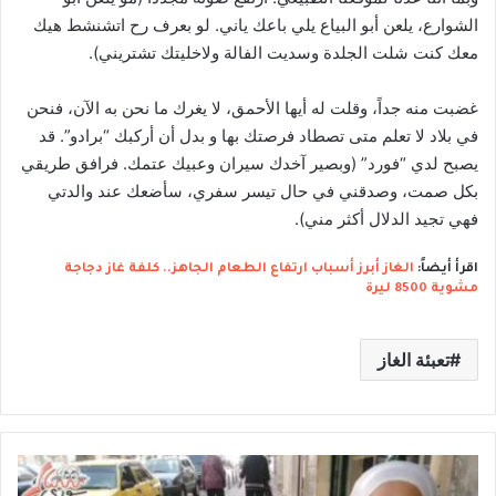
الشوارع، يلعن أبو البياع يلي باعك ياني. لو بعرف رح اتشنشط هيك
معك كنت شلت الجلدة وسديت الفالة ولاخليتك تشتريني).
غضبت منه جداً، وقلت له أيها الأحمق، لا يغرك ما نحن به الآن، فنحن
في بلاد لا تعلم متى تصطاد فرصتك بها و بدل أن أركبك “برادو”. قد
يصبح لدي “فورد” (وبصير آخدك سيران وعبيك عتمك. فرافق طريقي
بكل صمت، وصدقني في حال تيسر سفري، سأضعك عند والدتي
فهي تجيد الدلال أكثر مني).
اقرأ أيضاً:
الغاز أبرز أسباب ارتفاع الطعام الجاهز.. كلفة غاز دجاجة
مشوية 8500 ليرة
تعبئة الغاز
أ
م