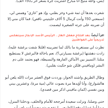
(بس، والله منيح أنا مبارح اشتريت جرة بسعر حر بـ150 ألف).
شعرت بعدها أن ثمة شيء وخز بطني، وإذ هو “غازي” وهمس لي،
(سمعتي 150 وأنت كرمال 5 آلاف خليتيني ناقص). فما كان مني إلا
أن ضربته على جرته الصغيرة ليصمت.
اقرأ أيضاً:
بعد افتتاح معمل الغاز .. الرئيس الأسد: الإنجاز سينعكس
تدريجياً على المواطنين
نظرت لي مستغربة ما بالك لما تضربينه (قلتلا شفت برغشة عليه)،
زادت دهشتها (برغشة بسيارتي؟)، نعم ياخالة فالبرغش لا يستطيع
مثلنا. التمييز بين الأماكن الفارهة والبسيطة، فهو يعتمد على دم
البشر (ومافيني قلكن شو حكيت بقلبي).
وطال الطريق واشتد الحوار، ورددت فوق العشر مرات (الله يلعن أبو
هالشوارع)، وأنا أؤيدها مرة بصوت عالي (مية مرة)، وعشرين بيني
وبين نفسي (كمان مافيني اذكر مين قصدي).
حتى وصلنا، ونزلت سعيدة أمرجحه للأمام والخلف، ودخلنا المنزل،
وبما أننا عدنا لموقعنا الطبيعي. ارتفع صوته مجدداً (مو يلعن أبو