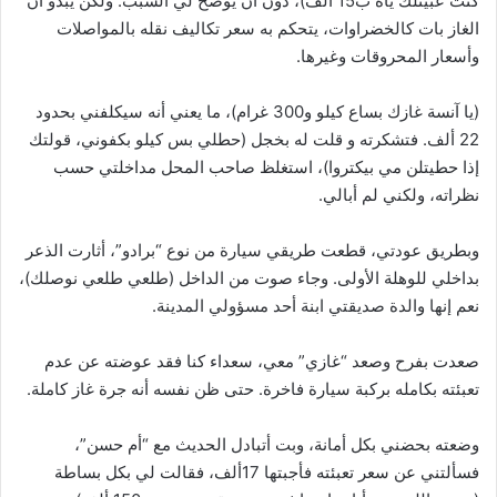
كنت عبيتلك ياه ب15 ألف)، دون أن يوضح لي السبب. ولكن يبدو أن
الغاز بات كالخضراوات، يتحكم به سعر تكاليف نقله بالمواصلات
وأسعار المحروقات وغيرها.
(يا آنسة غازك بساع كيلو و300 غرام)، ما يعني أنه سيكلفني بحدود
22 ألف. فتشكرته و قلت له بخجل (حطلي بس كيلو بكفوني، قولتك
إذا حطيتلن مي بيكتروا)، استغلظ صاحب المحل مداخلتي حسب
نظراته، ولكني لم أبالي.
وبطريق عودتي، قطعت طريقي سيارة من نوع “برادو”، أثارت الذعر
بداخلي للوهلة الأولى. وجاء صوت من الداخل (طلعي طلعي نوصلك)،
نعم إنها والدة صديقتي ابنة أحد مسؤولي المدينة.
صعدت بفرح وصعد “غازي” معي، سعداء كنا فقد عوضته عن عدم
تعبئته بكامله بركبة سيارة فاخرة. حتى ظن نفسه أنه جرة غاز كاملة.
وضعته بحضني بكل أمانة، وبت أتبادل الحديث مع “أم حسن”،
فسألتني عن سعر تعبئته فأجبتها 17ألف، فقالت لي بكل بساطة