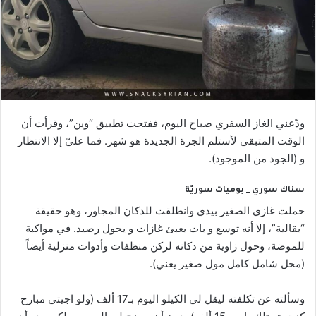
ودّعني الغاز السفري صباح اليوم، ففتحت تطبيق “وين”، وقرأت أن
الوقت المتبقي لأستلم الجرة الجديدة هو شهر. فما عليّ إلا الانتظار
و (الجود من الموجود).
سناك سوري _ يوميات سوريّة
حملت غازي الصغير بيدي وانطلقت للدكان المجاور، وهو حقيقة
“بقالية”، إلا أنه توسع و بات يعبئ غازات و يحول رصيد. في مواكبة
للموضة، وحول زاوية من دكانه لركن منظفات وأدوات منزلية أيضاً
(محل شامل كامل مول صغير يعني).
وسألته عن تكلفته ليقل لي الكيلو اليوم بـ17 ألف (ولو اجيتي مبارح