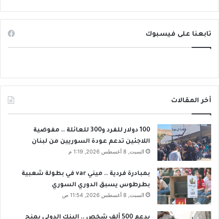
ا
ل
د
"
ا
ك
ل
تابعنا على فيسبوك
ا
ت
س
ي
ة
ب
ا
د
ل
أ
م
ت
ت
أخر المقالات
م
ة
ش
"
ر
.
100 دولار للفرد و300 للعائلة .. مفوضية
و
.
اللاجئين تدعم عودة السوريين من لبنان
ع
ه
السبت, 8 أغسطس 2026, 1:19 م
ه
ز
ا
ا
بمبادرة فردية .. ميني var في بطولة شعبية
ب
ع
بطرطوس يسبق الدوري السوري
ـ
:
السبت, 8 أغسطس 2026, 11:54 ص
3
ل
ك
ا
يدعم 500 ألف شخص .. البنك الدولي يمنح