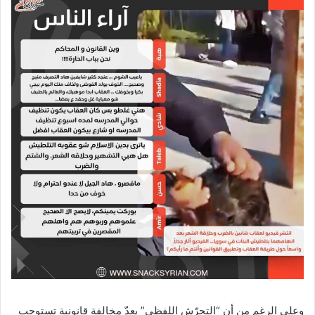
وعلى الرغم من أن “التحرّش اللفظي” يعدّ مخالفة قانونية تستوجب