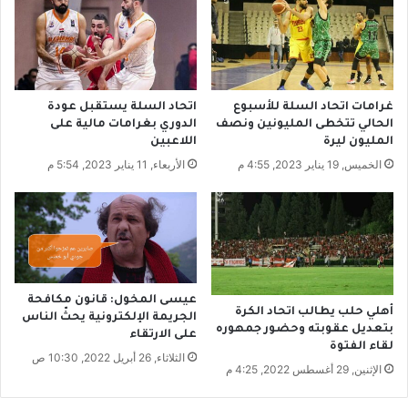
ع
و
د
ل
و
د
ا
ا
ن
ح
ت
غرامات اتحاد السلة للأسبوع
اتحاد السلة يستقبل عودة
ج
الحالي تتخطى المليونين ونصف
الدوري بغرامات مالية على
ا
المليون ليرة
اللاعبين
ج
الخميس, 19 يناير 2023, 4:55 م
الأربعاء, 11 يناير 2023, 5:54 م
ا
ت
ب
د
م
ش
ق
عيسى المخول: قانون مكافحة
و
أهلي حلب يطالب اتحاد الكرة
الجريمة الإلكترونية يحثّ الناس
بتعديل عقوبته وحضور جمهوره
ا
على الارتقاء
لقاء الفتوة
ل
الثلاثاء, 26 أبريل 2022, 10:30 ص
ل
الإثنين, 29 أغسطس 2022, 4:25 م
ا
ذ