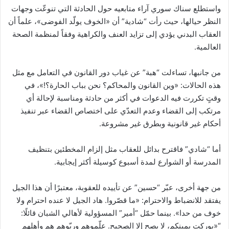
واستطلع سناك سوري آراء متابعيه حول الحادثة التي تنوعّت وجهات
النظر حيالها، حيث رأت “شادية” أن «الخوف يولّد الفوضى»، علماً أن
العقاب البدني يؤدي إلى تزايد العنف والكراهية وفقاً لمنظمة الصحة
العالمية.
من جانبها، تساءلت “هبة” عن غياب دور القانون في التعامل مع مثل
هذه الحالات: «وين القانون والمحاكم؟ نحن بباب الحارة؟!»، في
وقتٍ تكررت فيه الدعوات في أكثر من حادثة ومناسبة لإحالة أي
مرتكب إلى القضاء وعدم التعدّي على اختصاص القضاء عبر تنفيذ
أحكام غير قانونية وبطرق غير مشروعة.
أما “شادي” فاقترح بدائل للعقاب مثل إلزام المخطئين بتنظيف
المدرسة أو الشوارع لمدة أسبوع كوسيلة أكثر إيجابية.
من جهة أخرى، عبّر “حسين” عن تأييده للعقوبة، معتبرًا أن هذا الجيل
يفتقد للانضباط والاحترام: «ما قصّروا. هاد الجيل لا عنده احترام ولا
خوف من حدا». بينما حمّل “أمير” المسؤولية لأهالي الشبان قائلًا:
“«بوركت يمينكم، لا يصح إلا الصحيح. علّموهم وربّوهم هم وأهلهم