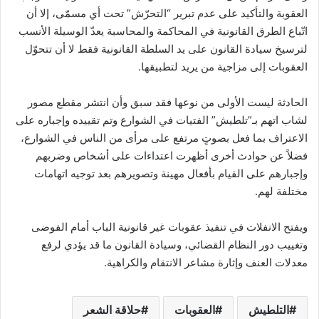
العقوبة والتأكيد على عدم تبرير “التحرّش” تحت أي مسمّى، إلا أن
اتّباع الطرق القانونية في المحاكمة والمحاسبة يعدّ الوسيلة الأنسب
لترسيخ سيادة القانون على يد السلطة القانونية فقط لا أن تتحوّل
العقوبات إلى مزاجية من يريد لتطبيقها.
الحادثة ليست الأولى من نوعها فقد سبق وأن انتشر مقطع مصور
لشاب اتهم بـ”تلطيش” الفتيات في الشوارع وتم تقييده وإجباره على
الاعتراف بما فعل بصوتٍ مرتفع على مرأى من الناس في الشوارع،
فضلاً عن حوادث أخرى أظهرت اعتداءات على أشخاص وضربهم
وإجبارهم على القيام بأفعال مهينة وتصويرهم بعد توجيه اتهامات
مختلفة لهم.
ويفتح الانفلات في تنفيذ عقوبات غير قانونية الباب أمام الفوضى
وتغييب دور النظام القضائي، وسيادة القانون ما قد يؤدي لرفع
معدلات العنف وإثارة مشاعر الانتقام والكراهية.
التلطيش
العقوبات
حلاقة الشعر