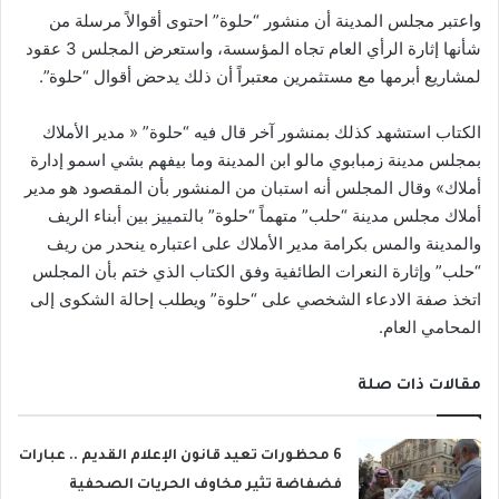
واعتبر مجلس المدينة أن منشور “حلوة” احتوى أقوالاً مرسلة من
شأنها إثارة الرأي العام تجاه المؤسسة، واستعرض المجلس 3 عقود
لمشاريع أبرمها مع مستثمرين معتبراً أن ذلك يدحض أقوال “حلوة”.
الكتاب استشهد كذلك بمنشور آخر قال فيه “حلوة” « مدير الأملاك
بمجلس مدينة زمبابوي مالو ابن المدينة وما بيفهم بشي اسمو إدارة
أملاك» وقال المجلس أنه استبان من المنشور بأن المقصود هو مدير
أملاك مجلس مدينة “حلب” متهماً “حلوة” بالتمييز بين أبناء الريف
والمدينة والمس بكرامة مدير الأملاك على اعتباره ينحدر من ريف
“حلب” وإثارة النعرات الطائفية وفق الكتاب الذي ختم بأن المجلس
اتخذ صفة الادعاء الشخصي على “حلوة” ويطلب إحالة الشكوى إلى
المحامي العام.
مقالات ذات صلة
6 محظورات تعيد قانون الإعلام القديم .. عبارات
فضفاضة تثير مخاوف الحريات الصحفية