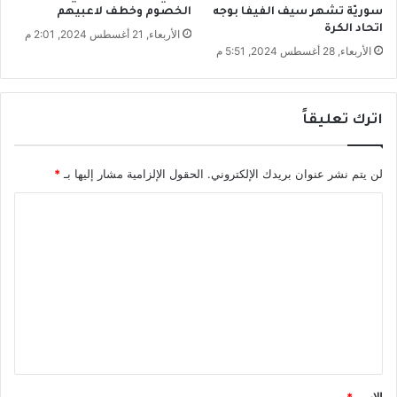
ا
سوريّة تشهر سيف الفيفا بوجه
الخصوم وخطف لاعبيهم
س
اتحاد الكرة
الأربعاء, 21 أغسطس 2024, 2:01 م
ت
الأربعاء, 28 أغسطس 2024, 5:51 م
ي
ر
ا
د
اترك تعليقاً
ه
م
ب
لن يتم نشر عنوان بريدك الإلكتروني.
الحقول الإلزامية مشار إليها بـ
*
ر
ا
و
ا
ل
ت
ت
ب
ب
ع
ا
ل
ل
ع
ي
م
ق
ل
*
ة