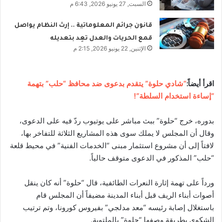
السبت, 27 يونيو 2026, 6:43 م
قانون جرائم المعلوماتية .. إرث النظام يواصل
قمع الحريات والعدل تعِد بتعديله
الإثنين, 22 يونيو 2026, 2:15 م
اقرأ أيضاً:
“شادي حلوة” يتقدم بدعوى ضد محافظ “حلب” بتهمة
“إساءة استخدام السلطة”!
بدوره، خرج “حلوة” ببث مباشر على يوتيوب ردّ فيه على الدعوى،
وقال أن المجلس لا يملك سوى هذه المشاريع الثلاثة للتفاخر بها،
لافتاً إلى أن مشروع استثمار مبنى “الخدمات الفنية” في محيط قلعة
“حلب” المذكور في الدعوى متوقف حالياً.
ورداً على تهمة إثارة النعرات الطائفية، قال “حلوة” أنه كان ينقل
أصوات أبناء الريف قبل أبناء المدينة مضيفاً أن المجلس قام
باستغلال إصابة رئيسه “معد مدلجي” بفيروس كورونا، وتم ترتيب
الشكوى بطريقة وصفها “حلوة” بالملتوية.