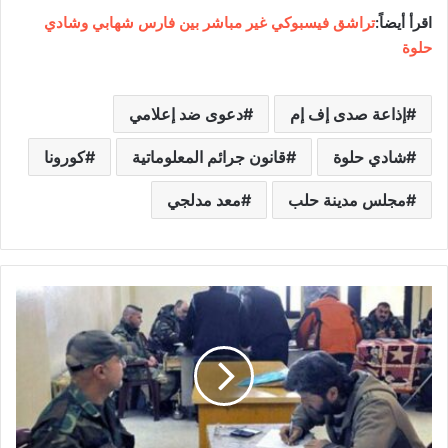
اقرأ أيضاً:
تراشق فيسبوكي غير مباشر بين فارس شهابي وشادي
حلوة
إذاعة صدى إف إم
دعوى ضد إعلامي
شادي حلوة
قانون جرائم المعلوماتية
كورونا
مجلس مدينة حلب
معد مدلجي
ب
ا
ل
ت
ز
ا
م
ن