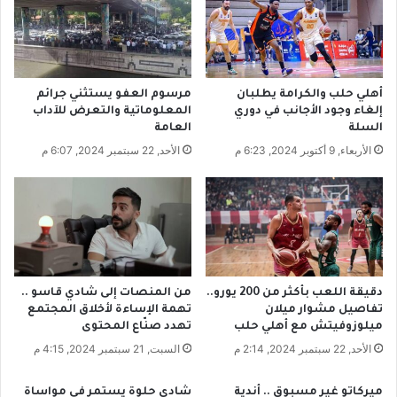
ا
ء
ت
ا
ج
ل
د
ت
ي
خ
أهلي حلب والكرامة يطلبان
مرسوم العفو يستثني جرائم
د
د
إلغاء وجود الأجانب في دوري
المعلوماتية والتعرض للآداب
ة
ي
السلة
العامة
ف
ر
الأربعاء, 9 أكتوبر 2024, 6:23 م
الأحد, 22 سبتمبر 2024, 6:07 م
ي
.
ح
.
م
ش
ص
م
و
ط
:
و
دقيقة اللعب بأكثر من 200 يورو..
من المنصات إلى شادي قاسو ..
ن
تفاصيل مشوار ميلان
تهمة الإساءة لأخلاق المجتمع
ض
ميلوزوفيتش مع أهلي حلب
تهدد صنّاع المحتوى
ط
الأحد, 22 سبتمبر 2024, 2:14 م
السبت, 21 سبتمبر 2024, 4:15 م
ر
ل
ميركاتو غير مسبوق .. أندية
شادي حلوة يستمر في مواساة