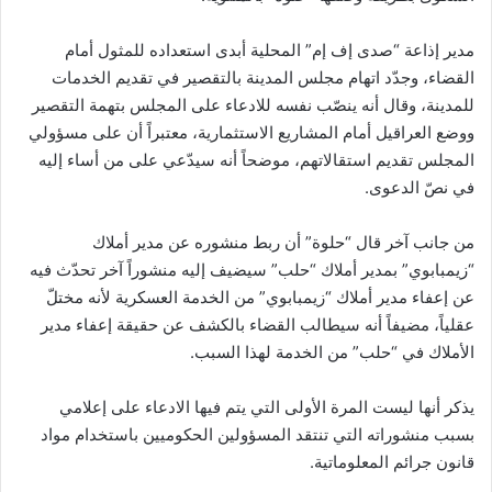
مدير إذاعة “صدى إف إم” المحلية أبدى استعداده للمثول أمام
القضاء، وجدّد اتهام مجلس المدينة بالتقصير في تقديم الخدمات
للمدينة، وقال أنه ينصّب نفسه للادعاء على المجلس بتهمة التقصير
ووضع العراقيل أمام المشاريع الاستثمارية، معتبراً أن على مسؤولي
المجلس تقديم استقالاتهم، موضحاً أنه سيدّعي على من أساء إليه
في نصّ الدعوى.
من جانب آخر قال “حلوة” أن ربط منشوره عن مدير أملاك
“زيمبابوي” بمدير أملاك “حلب” سيضيف إليه منشوراً آخر تحدّث فيه
عن إعفاء مدير أملاك “زيمبابوي” من الخدمة العسكرية لأنه مختلّ
عقلياً، مضيفاً أنه سيطالب القضاء بالكشف عن حقيقة إعفاء مدير
الأملاك في “حلب” من الخدمة لهذا السبب.
يذكر أنها ليست المرة الأولى التي يتم فيها الادعاء على إعلامي
بسبب منشوراته التي تنتقد المسؤولين الحكوميين باستخدام مواد
قانون جرائم المعلوماتية.