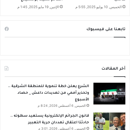
ل
و
الخميس, 10 يوليو 2025, 5:55 م
الإثنين, 19 مايو 2025, 1:45 م
ط
ن
ي
تابعنا على فيسبوك
ح
س
ن
ا
ل
د
غ
أخر المقالات
ي
م
الشرع يعلن خطة تنموية للمنطقة الشرقية ..
وتحذير أممي من تهديدات داعش _ حصاد
الأسبوع
الخميس, 6 أغسطس 2026, 8:24 م
قانون الجرائم الإلكترونية يستعيد سطوته ..
حادثتا اعتقال تهددان حرية التعبير
الخميس, 6 أغسطس 2026, 3:01 م