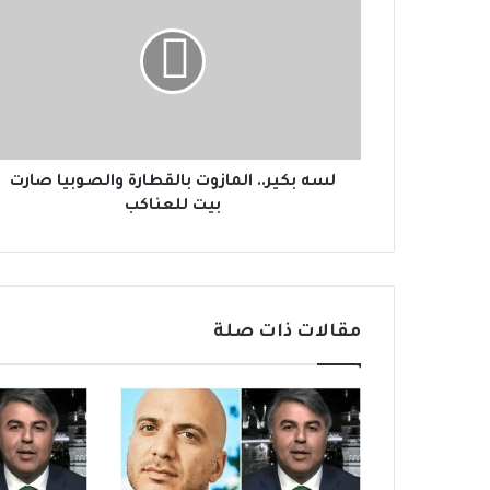
ه
ب
ك
ي
ر
.
.
ا
لسه بكير.. المازوت بالقطارة والصوبيا صارت
ل
بيت للعناكب
م
ا
ز
و
ت
مقالات ذات صلة
ب
ا
ل
ق
ط
ا
ر