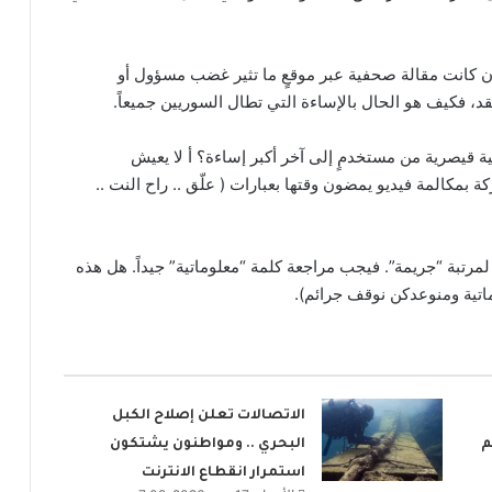
 كانت مقالة صحفية عبر موقعٍ ما تثير غضب مسؤول أو
، فكيف هو الحال بالإساءة التي تطال السوريين جميعاً.
اب قرابة 5 دقائق لتخرج بعملية قيصرية من مستخدمٍ إلى آخر أكبر إساءة؟ أ لا يعيش
كالمة فيديو يمضون وقتها بعبارات ( علّق .. راح النت ..
مرتبة “جريمة”. فيجب مراجعة كلمة “معلوماتية” جيداً. هل هذه
اتية ومنوعدكن نوقف جرائم).
الاتصالات تعلن إصلاح الكبل
م
البحري .. ومواطنون يشتكون
استمرار انقطاع الانترنت