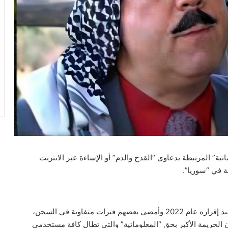
ية” المرتبطة بدعاوى “القدح والذم” أو الإساءة عبر الانترنت
ة في “سوريا”.
وبينما حوكم كثيرون بموجب قانون جرائم المعلوماتية منذ إقراره عام 2022 وأمضى بعضهم فترات متفاوتة في السجن،
ن الجريمة الأكبر بحق “المعلوماتية” والتي تطال كافة مستخدمي