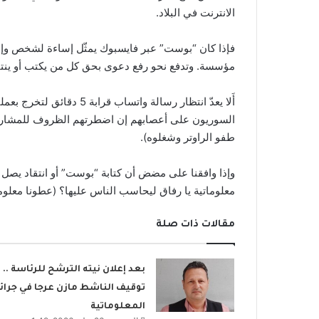
الانترنت في البلاد.
فإذا كان “بوست” عبر فايسبوك يمثّل إساءة لشخص وإن
مؤسسة. وتدفع نحو رفع دعوى بحق كل من يكتب أو ينتقد
أَلا يعدّ انتظار رسالة واتس
السوريون على أعصابهم إن اضطرتهم الظروف للمشاركة بم
طفو الراوتر وشغلوه).
وإذا وافقنا على مضض أن كتابة “بوست” أو انتقاد يصل ل
معلوماتية يا رفاق ليحاسب الناس عليها؟ (عطونا معلوم
مقالات ذات صلة
بعد إعلان نيته الترشح للرئاسة ..
توقيف الناشط مازن عرجا في جرائ
المعلوماتية