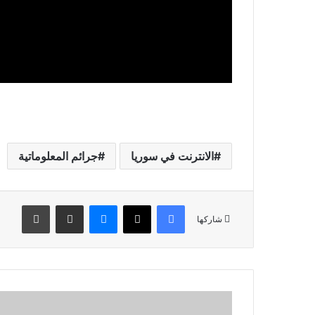
الانترنت في سوريا
جرائم المعلوماتية
فيسبوك
‫X
ماسنجر
مشاركة عبر البريد
طباعة
شاركها
ل
س