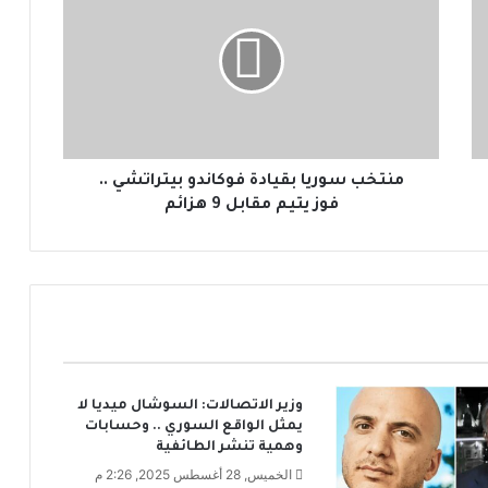
ت
خ
ب
س
و
ر
ي
ا
منتخب سوريا بقيادة فوكاندو بيتراتشي ..
ب
فوز يتيم مقابل 9 هزائم
ق
ي
ا
د
ة
ف
و
ك
وزير الاتصالات: السوشال ميديا لا
ا
يمثل الواقع السوري .. وحسابات
ن
وهمية تنشر الطائفية
د
الخميس, 28 أغسطس 2025, 2:26 م
و