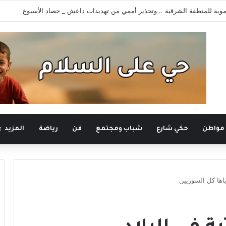
رونية يستعيد سطوته .. حادثتا اعتقال تهددان حرية التعبير
 مواطن
حكي شارع
شباب ومجتمع
فن
رياضة
المزيد
ياها كل السوريين