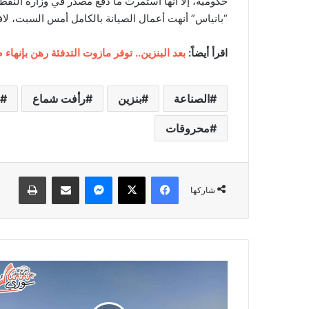
حكومية، إلا أنها استمرت ما دفع مصدر في وزارة النفط
“بانياس” أنهت أعمال الصيانة بالكامل أمس السبت، لافتا
اقرأ أيضاً:
بعد البنزين.. توفر مازوت التدفئة رهن بإنهاء
الصناعة
بنزين
رأفت شماع
محروقات
فيسبوك
‫X
ماسنجر
مشاركة عبر البريد
طباعة
شاركها
ت
ع
م