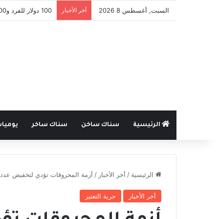
السبت, أغسطس 8 2026
أخر الأخبار
بمبادرة فردية .. ميني var في بطولة شعبية بطرطوس يسبق الدوري
الرئيسية
سناك ساخن
سناك ساخر
يوميا
الرئيسية
/
أخر الأخبار
/
أزمة المحروقات تؤدي لتخفيض عدد 
أخر الأخبار
حرية التعتير