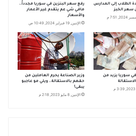
ة الطلاب إلى المدارس
رفع سعر البنزين في سوريا مجدداً..
ه
 سعر الخبز
مافي شي عم يتقدم غير الأعمار
ا
والأسعار
م
الإثنين, 19 فبراير 2024, 10:49 ص
ن
م
و
ر
ك
ا
ل
س
و
في سوريا يزيد من
وزير الصناعة يحرم العاملين من
ر
لاستقالة
حقهم بالاستقالة.. ويلي مو عاجبو
يبقى!
ي
ة
الإثنين, 8 مايو 2023, 2:18 م