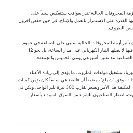
مة المحروقات الحالية تنذر بعواقب ستنعكس سلباً على
بها القدرة على الاستمرار بالعمل والإنتاج، في حين خفض آخرون
حسن الظروف.
 تأثير أزمة المحروقات الحالية سلبي على الصناعة في عموم
البلاد، وفي “حلب” خصوصاً، «لكون المناطق الصناعية فيها لا يصلها التيار الكهربائي على مدار الساعة، بل نحو 12
رباء بتشغيل مولدات المازوت، ما يؤدي إلى زيادة الأعباء
تجات، وفق “شماع”، مضيفاً أن «الصناعي سابقاً كان يؤمن كميات
المازوت عن طريق شركة محروقات أو إحدى الشركات المكلفة هذا الأمر وبسعر يقارب 300 ليرة للتر الواحد، ولكن في
ازوت، اضطر الصناعيون للشراء من السوق السوداء بأسعار