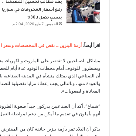
بعد مطالب تحسين المعيشة ..
رفع أسعار المحروقات في سوريا
بنسبٍ تصل لـ 30%
الخميس, 7 مايو 2026, 2:04 م
اقرأ أيضاً:
أزمة البنزين… نقص في المخصصات وسعر الليتر يصل 
مشاكل الصناعيين لا تقتصر على المازوت والكهرباء، بحس
ويضطرون للوقوف أمام محطات الوقود عدة أيام للحصو
والعودة منها، وبالتالي يجب إعطاء مزايا تفضيلية للص
المعاناة والصعوبات».
“شماع”، أكد أن الصناعيين يدركون جيداً صعوبة الظروف ا
أنهم يأملون في تقديم ما أمكن من دعم لمواصلة العمل و
يذكر أن البلاد تمر بأزمة بنزين خانقة كان من المفت