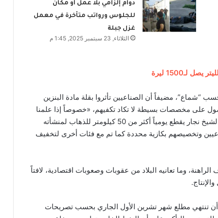
دوام إلزامي بلا عمل أو مكان
للجلوس ورواتب متأخرة في معمل
غزل جبلة
الثلاثاء, 23 سبتمبر 2025, 1:45 م
لـ1500 ليرة
ب “شماع”، مضيفاً أن الصناعيين تأثروا بقلة مادة البنزين
ل على مخصصات بسيطة لا تكاد تكفيهم، «خصوصاً إذا علمنا
أن الصناعي الذي يمتلك منشأة في المدينة الصناعية بالشيخ نجار يقطع يومياً أكثر من 50 كيلومتر للذهاب لمنشأته
ناعيين وتخصيصهم بكازية محددة كما تم مع فئات أخرى لتخفيف
لراهنة، وما تعانيه البلاد من عقوبات وصعوبات اقتصادية، لافتاً
الإنتاج.
رض أن تنتهي مطلع شهر تشرين الأول الجاري بحسب تصريحات