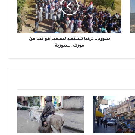
ي
ا
.
.
ت
ر
ك
سوريا.. تركيا تستعد لسحب قواتها من
ي
مورك السورية
ا
ت
س
ت
ع
د
ل
س
ح
ب
ق
و
ا
ت