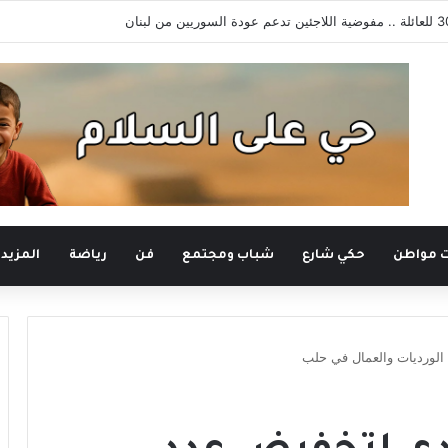
 السوري
ت مواطن
حكي شارع
شباب ومجتمع
فن
رياضة
المزيد
الورديات والعمال في حلب