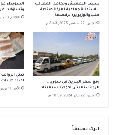
بسبب التهميش وتجاهل المطالب
السويداء عود
د
.. استقالة جماعية لغرفة صناعة
وتساؤلات عن
ي
حلب والوزير يرد برفضها
الثلاثاء, 10 ديسمبر 2024, 7:51 م
ن
الإثنين, 22 سبتمبر 2025, 3:43 م
ع
ل
ى
ا
ل
أ
م
ل
ا
تدني الرواتب 
ك
أعداد طلبات ا
رفع سعر البنزين في سوريا..
ا
الرواتب تعيش أجواء السبعينات
الأحد, 11 يونيو 2023, 3:39 م
ل
الإثنين, 22 يناير 2024, 10:59 ص
ع
ا
م
ة
و
اترك تعليقاً
ا