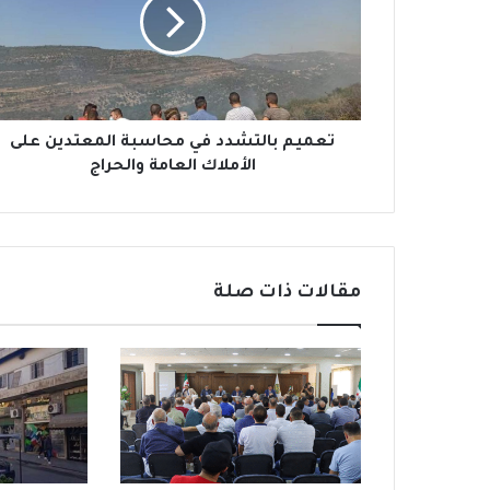
ي
م
ب
ا
ل
ت
ش
تعميم بالتشدد في محاسبة المعتدين على
د
الأملاك العامة والحراج
د
ف
ي
م
ح
مقالات ذات صلة
ا
س
ب
ة
ا
ل
م
ع
ت