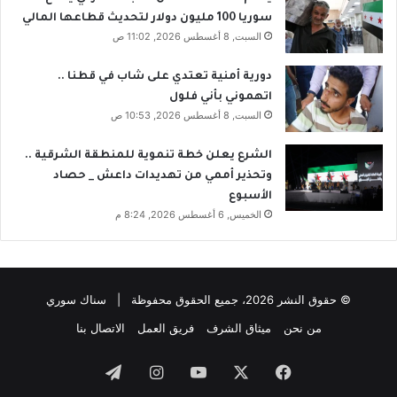
سوريا 100 مليون دولار لتحديث قطاعها المالي
السبت, 8 أغسطس 2026, 11:02 ص
دورية أمنية تعتدي على شاب في قطنا ..
اتهموني بأني فلول
السبت, 8 أغسطس 2026, 10:53 ص
الشرع يعلن خطة تنموية للمنطقة الشرقية ..
وتحذير أممي من تهديدات داعش _ حصاد
الأسبوع
الخميس, 6 أغسطس 2026, 8:24 م
© حقوق النشر 2026، جميع الحقوق محفوظة | سناك سوري
من نحن
ميثاق الشرف
فريق العمل
الاتصال بنا
فيسبوك
‫X
‫YouTube
انستقرام
تيلقرام