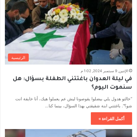
الرئيسية
الإثنين, 9 سبتمبر 2024, 1:02 م
في ليلة العدوان باغتتني الطفلة بسؤال: هل
سنموت اليوم؟
“خالتو هدول يلي بيضلوا يقوصونا ليش عم يعملوا هيك، أنا خايفة انت
شو؟”. باغتتني ابنة شقيقتي بهذا السؤال، بينما كنا…
أكمل القراءة »