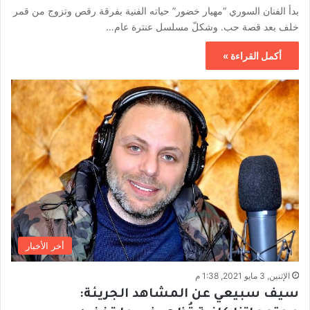
بدأ الفنان السوري “مهيار خضور” حياته الفنية بفرقة رقص وتزوج من قمر
خلف بعد قصة حب. وشكلّ مسلسل عنترة عام…
أكمل القراءة »
أخر الأخبار
الإثنين, 3 مايو 2021, 1:38 م
سيف سبيعي عن المشاهد الجريئة: