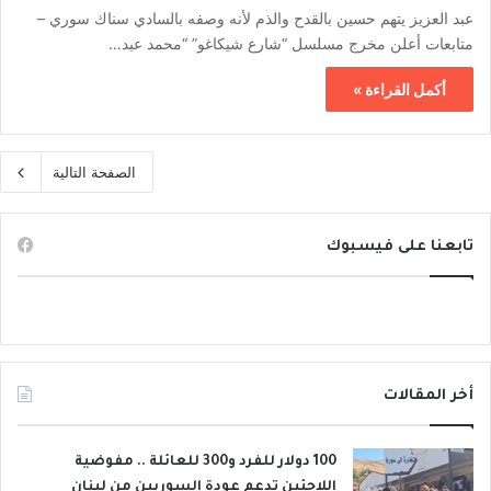
عبد العزيز يتهم حسين بالقدح والذم لأنه وصفه بالسادي سناك سوري –
متابعات أعلن مخرج مسلسل “شارع شيكاغو” “محمد عبد…
أكمل القراءة »
الصفحة التالية
تابعنا على فيسبوك
أخر المقالات
100 دولار للفرد و300 للعائلة .. مفوضية
اللاجئين تدعم عودة السوريين من لبنان