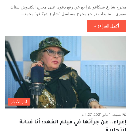
مخرج شارع شيكاغو يتراجع عن رفع دعوى على مخرج الكندوش سناك
سوري – متابعات تراجع مخرج مسلسل “شارع شيكاغو” محمد…
أكمل القراءة »
أخر الأخبار
السبت, 1 مايو 2021, 4:27 م
إغراء.. عن جرأتها في فيلم الفهد: أنا فنانة
انتحارية