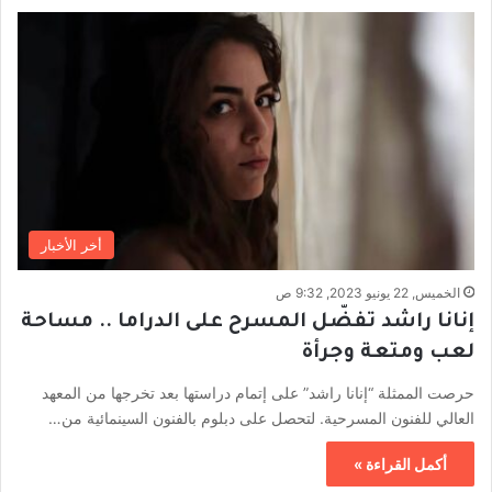
أخر الأخبار
الخميس, 22 يونيو 2023, 9:32 ص
إنانا راشد تفضّل المسرح على الدراما .. مساحة
لعب ومتعة وجرأة
حرصت الممثلة “إنانا راشد” على إتمام دراستها بعد تخرجها من المعهد
العالي للفنون المسرحية. لتحصل على دبلوم بالفنون السينمائية من…
أكمل القراءة »