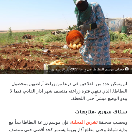
قطاف موسم البطاطا في درعا 2021-سناك سوري
لم يتمكن عدد من الفلاحين في درعا من زراعة أراضيهم بمحصول
البطاطا. الذي تنتهي فترة زراعته منتصف شهر آذار القادم، فيما لا
يبدو الوضع مبشراً حتى اللحظة.
سناك سوري -متابعات
وبحسب صحيفة
تشرين المحلية
، فإن موسم زراعة البطاطا يبدأ مع
بداية شباط وحتى مطلع آذار وربما يستمر كحد أقصى حتى منتصف