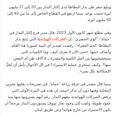
ويبلغ سعر طن بذار البطاطا لدى إكثار البذار بين 20 إلى 21 مليون
ليرة حسب نوعه. بينما ارتفع في القطاع الخاص إلى ما بين 40 إلى
50 مليون ليرة.
وفي مطلع شهر كانون الأول 2023، قال مدير فرع إكثار البذار في
“حماة”، “لؤي الحصري”، إن
الشركات الهولندية
التي تنتج بذار
البطاطا “لحم الفقراء”، رفضت تصدير أي كمية لسوريا هذا العام.
وأضاف حينها: «حتى الآن لا نعرف كيف، وما الكميات التي
سيخصصونها من أصل الكمية والمقدرة بـ ٥ آلاف طن أم البعض
منها؟. وكيف ستجري عملية الاستيراد؟ في كل الأحوال نأمل أن تُحلّ
الإشكالية بكل يسر».
بينما قال مصدر في غرفة زراعة “حماة”. في تصريحات نقلتها تشرين
المحلية وقتها دون أن تذكر اسمه، إن هذه هي المرة الأولى التي
ترفض الشركات الهولندية بيعهم البذار. رغم أنهم يشترونها منها منذ
عقود طويلة. ولفت إلى وجود تجار سوف يستوردون البذار مرجحاً أن
يكون الاستيراد من خارج هولندا وعن طريق لبنان.