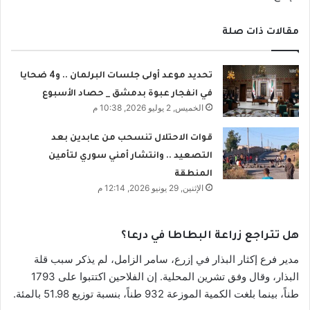
مقالات ذات صلة
تحديد موعد أولى جلسات البرلمان .. و4 ضحايا
في انفجار عبوة بدمشق _ حصاد الأسبوع
الخميس, 2 يوليو 2026, 10:38 م
قوات الاحتلال تنسحب من عابدين بعد
التصعيد .. وانتشار أمني سوري لتأمين
المنطقة
الإثنين, 29 يونيو 2026, 12:14 م
هل تتراجع زراعة البطاطا في درعا؟
مدير فرع إكثار البذار في إزرع، سامر الزامل، لم يذكر سبب قلة
البذار، وقال وفق تشرين المحلية. إن الفلاحين اكتتبوا على 1793
طناً، بينما بلغت الكمية الموزعة 932 طناً، بنسبة توزيع 51.98 بالمئة.