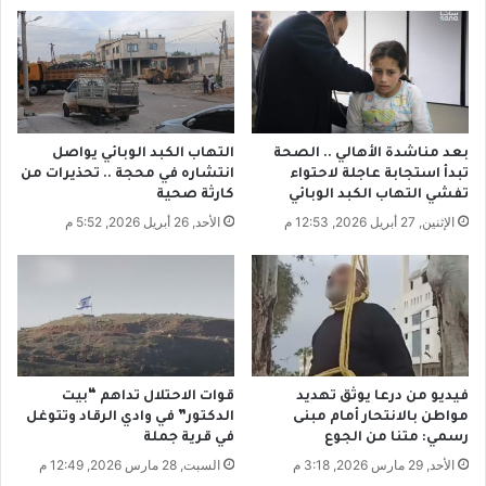
ي
و
ك
ظ
ف
ف
ي
ي
ف
ن
ن
ف
ز
ي
بعد مناشدة الأهالي .. الصحة
التهاب الكبد الوبائي يواصل
و
د
تبدأ استجابة عاجلة لاحتواء
انتشاره في محجة .. تحذيرات من
ي
ر
تفشي التهاب الكبد الوبائي
كارثة صحية
ل
ع
الإثنين, 27 أبريل 2026, 12:53 م
الأحد, 26 أبريل 2026, 5:52 م
ا
ا
أ
.
ي
.
ا
ب
ر
ت
ا
ح
ل
س
ق
و
فيديو من درعا يوثق تهديد
قوات الاحتلال تداهم “بيت
ا
ا
مواطن بالانتحار أمام مبنى
الدكتور” في وادي الرقاد وتتوغل
د
ف
رسمي: متنا من الجوع
في قرية جملة
م
ي
الأحد, 29 مارس 2026, 3:18 م
السبت, 28 مارس 2026, 12:49 م
ع