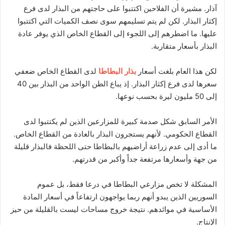
آذار. مشيرة أن الفلاحين اكتتبوا على حاجتهم من البذار لدى فرع
إكثار البذار. لكن لم يتم تسليمهم سوى نصف الكميات التي اكتتبوا
عليها. ما اضطرهم إلى اللجوء إلى القطاع الخاص الذي يوفر عادة
البذار بأسعار متقاربة.
لكن هذا العام بلغت أسعار
بذار البطاطا
لدى القطاع الخاص ضعفي
سعرها لدى فرع إكثار البذار. إذ يباع الطن الواحد من البذار بين 40
إلى 50 مليون ليرة بحسب نوعها.
الأمر السابق شكل صدمة كبيرة للمزارعين الذين لم يكتتبوا لدى
القطاع الحكومي. لأنهم يستجرون البذار بالعادة من القطاع الخاص.
ما أدى إلى عدم زراعة أراضيهم بالبطاطا حتى اللحظة فالبذار قليلة
من جهة وأسعارها مرتفعة جداً وأكبر من قدرتهم.
المشكلة لا تخص مزارعي البطاطا في درعا فقط، بل عموم
السوريين الذين يبدو أنهم ربما يواجهون ارتفاعاً في أسعار المادة
الأساسية في موائدهم. نتيجة خروج مساحات ليست بالقليلة من حيز
الإنتاج.