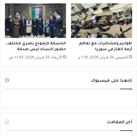
د
ا
و
ة
ت
ا
ر
طوابير ومشاجرات مع تفاقم
الحسكة كنموذج بصري مختلف..
أزمة الغاز في سوريا
حضور النساء ليس صدفة
ي
خ
الخميس, 26 فبراير 2026, 1:16 م
الأربعاء, 25 فبراير 2026, 11:45 ص
ي
ة
ب
تابعنا على فيسبوك
ي
ن
ا
ل
م
ص
ا
أخر المقالات
ر
ي