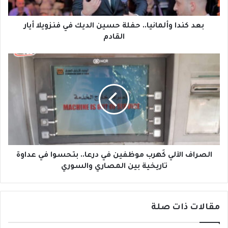
و
أ
ل
بعد كندا وألمانيا.. حفلة حسين الديك في فنزويلا أيار
م
القادم
ا
ن
ا
ي
ل
ا
ص
.
ر
.
ا
ح
ف
ف
ا
ل
ل
ة
آ
ح
ل
الصراف الآلي كَهرب موظفين في درعا.. بتحسوا في عداوة
س
ي
تاريخية بين المصاري والسوري
ي
كَ
ن
ه
ا
ر
ل
مقالات ذات صلة
ب
د
م