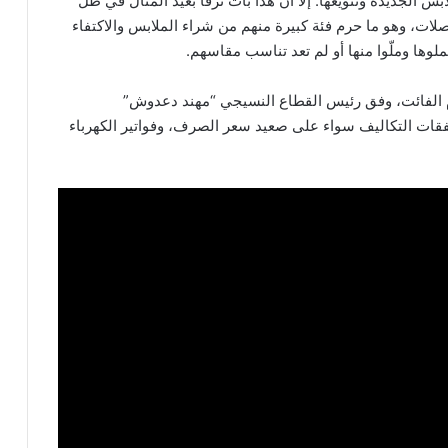
بس الجديدة وتنويعها. إلا أن هذا بات ترفاً بعيد المنال في ظل
صلات، وهو ما حرم فئة كبيرة منهم من شراء الملابس والاكتفاء
ملوها وملّوا منها أو لم تعد تناسب مقاسهم.
لابس الشتوية ارتفعت 20% عن العام الفائت، وفق رئيس القطاع النسيجي “مهند دعدوش”
نفقات التكاليف سواء على صعيد سعر الصرف، وفواتير الكهرباء