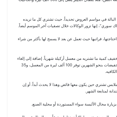
لى محلات البالة في مواسم العروض تحديداً. حيث تشتري كل ما تريده
ك سوري”، إنها تزور الوكالات خلال تصفيات آخر الموسم أيضاً.
تاجتها، فراتبها حيث تعمل عن بعد لا يسمح لها بأكثر من شراء
تخفيف كمية ما تشتريه من معسل أركيلة شهرياً. إضافة إلى إلغاء
نزهات الأصدقاء، توضح الشابة أنها وقبل بدء موسم التخفيضات بنحو الشهرين توفر 100 ألف ليرة من المعسل، و35
لكافيه.
زانية للملابس تشتري حين يكون معها فائض وهذا لا يحدث أبداً. أو إن
دانة لمتابعة الشهر.
بزيارة محال الألبسة سواء المستوردة أو محلية الصنع.