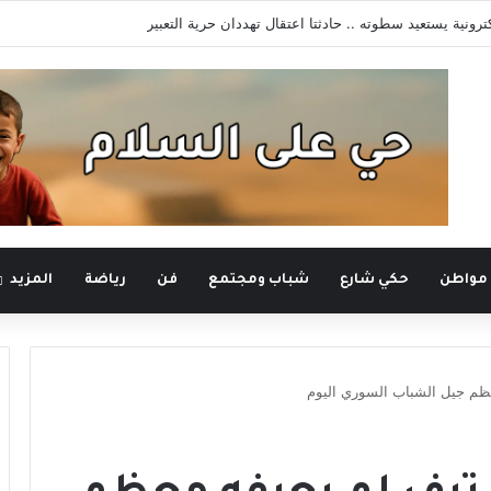
لية تستعيد ذاكرة صافيتا من القلعة إلى الـ”بو آمون”
 مواطن
حكي شارع
شباب ومجتمع
فن
رياضة
المزيد
عظم جيل الشباب السوري اليوم