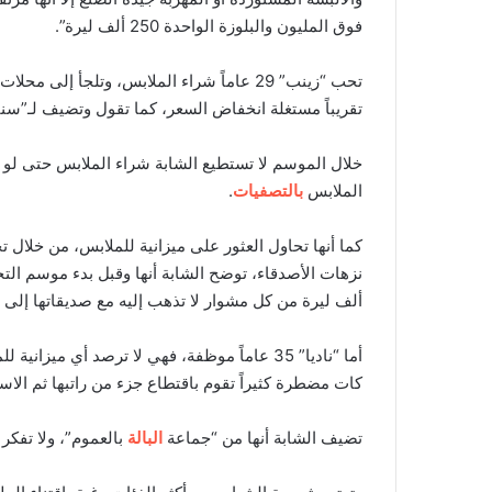
فوق المليون والبلوزة الواحدة 250 ألف ليرة”.
تحب “زينب” 29 عاماً شراء الملابس، وتلجأ إ
تقريباً مستغلة انخفاض السعر، كما تقول وتضيف لـ”سنا
خلال الموسم لا تستطيع الشابة شراء الملابس حتى لو اح
الملابس
بالتصفيات
.
كما أنها تحاول العثور على ميزانية للملابس، من خلال 
ألف ليرة من كل مشوار لا تذهب إليه مع صديقاتها إلى ا
أما “ناديا” 35 عاماً موظفة، فهي لا ترصد أي مي
كات مضطرة كثيراً تقوم باقتطاع جزء من راتبها ثم الاست
تضيف الشابة أنها من “جماعة
البالة
بالعموم”، ولا تفكر 