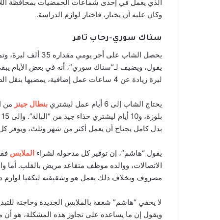
الذي يعمل في إحدى شماعات الحمضيات بمحافظة اللاذقي
وكان عليه أن يختار، فاختار لوازم الدراسة.
سناك سوري-رحاب تامر
يحصل الشاب على أجر ي
ليرة زيادة عن 4 ساعات عمل إضافية، يمضيها بنقل الصناديق من السيارة إلى المستودع.
يحتاج الشاب إلى 6 أيام عمل ليشتري
بنطال جينز
ب
بدل كامل يحتاج أن يعمل أكثر من شهر وثلث، ويوفر كل 
يقول “هاشم”، إن توفير كل مدخوله لشراء
الملابس
فقط،
الاتصالات، ووالده موظف متقاعد مريض بالقلب. أما والد
مصروف وبخلاف ذلك يعمل هو وشقيقته ليكفيا لوازم در
ويقول إن ما يساعده على تجاوز هذه المشكلة، هو أن معظم 