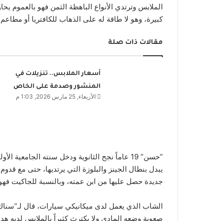
الملابس وترتدي الأنواع الباهظة الثمن فهو بالعموم يح
كبيرة، وهو لا طاقة له على الذهاب للكافتريا أو مطاعم
مقالات ذات صلة
أسعار الملابس.. تنزيلات في
المنشور وصدمة على الخاص
الأربعاء, 25 مارس 2026, 1:03 م
“حسن” 19 عاماً نجح الثانوية ودخل سنته الجامعية 
يبدل بنطال الجينز والبلوزة التي يرتديها، حتى مع قدو
جديدة حصل عليها من ابن عمته، وبالنسبة للجاكيت فهو 
الشاب الذي يعمل لدى ميكانيكي سيارات، قال لـ”سناك 
صعوبة وضعه المادي ولا يكترث كثيراً بالملابس لديه هدف