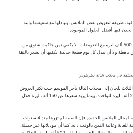
 اللاذقية، طريقة لتعويض نقص الملابس، بتبادلها مع شقيقتها وابنة
ي يجدن فيها أفضل الحلول الموجودة.
تقول “لما” لـ”سناك سوري”، إن راتبها الذي لا يتجاوز الـ500 ألف ليرة مع التعويضات، لا يكفي ثمن جاكيت شتوي من
س باهظة ولا أن تبدل كل يوم قطعة جديدة. يكفيها أن تشعر بالثقة
مختلفة في محلات البالة بطرطوس
ا الثلاث يلجأن إلى محلات البالة بآخر الموسم حيث تكثر العروض.
مثلاً اشترت لما 4 بلوزات صيفية قبل أسبوعين بسعر 25 ألف ليرة للواحدة. بينما يزيد سعرها عن 150 ألف ليرة خلال
. وبالنسبة لمحال الملابس الجديدة فإن الصبية لم تزرها منذ 4 سنوات
 للغاية وغالية الثمن بالوقت ذاته. كما أن موديلاتها غير جميلة،
والألبسة المستوردة أو المهربة جيدة الصنع إلا أنها مرتفعة الثمن، مثلا بنطال الجينز يصل إلى 500 ألف ليرة والجاكيت