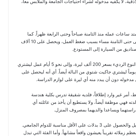
ة، لا يكفيه مدخوله لشراء احتياجات الجامعة والملابس معاً،
ومي مقداره 35 ألف ليرة، وتمتد ساعات عمله منذ الثامنة صباحاً وحتى الرابعة ظهراً. كما
يقول، ويضيف لـ”سناك سوري”، أنه في بعض الأيام يبقى حتى الثامنة مساء بسبب ضغط العمل، ويحصل على 10 آلاف
من النوع الرديء بسعر 200 ألف ليرة، وإلى نحو 5 أيام عمل ليشتري
لوزة، و10 أيام ليشتري حذاء جيد من “البالة”. وإلى 15 يوماً ليشتري جاكيت شتوي من البالة أيضاً. أي أنه ليحصل على
مدخوله دون أن يبدد منه أي ليرة على لوازم الدراسة.
 أمر غير وارد إطلاقاً، فلديه شقيقة تدرس بكلية هندسة
ته فهي موظفة أيضاً، ولا يستطيع أن يأخذ من عائلته أي
استهما ويساعدا والديهما بمصروف المنزل.
لا يخفي “هاشم” شغفه بالملابس الجديدة وحاجته للتبديل والحصول على 3 بدلات على الأقل مناسبة للدوام الجامعي.
زملائه تقريباً يعيشون واقعاً مشابهاً. وأما الفئة التي تبدل