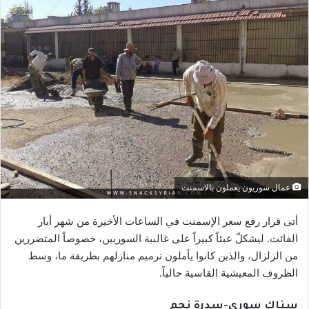
عمال سوريون يعملون بالاسمنت
أتى قرار رفع سعر الإسمنت في الساعات الأخيرة من شهر أيار
الفائت. ليشكلّ عبئاً كبيراً على غالبية السوريين، خصوصاً المتضررين
من الزلزال، والذين كانوا يأملون ترميم منازلهم بطريقة ما، وسط
الظروف المعيشية القاسية حالياً.
سناك سوري-سدرة نجم