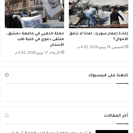
.
ا
ل
ح
ك
و
إعادة إعمار سوريا… لماذا لا تدفق
حملة الذهبي في جامعة دمشق…
م
الأموال؟
ملتقى دعوي في كلية طب
الأسنان
ة
الخميس, 18 يونيو 2026, 4:22 م
ت
الأربعاء, 17 يونيو 2026, 5:32 م
ض
ي
ف
تابعنا على فيسبوك
ا
ل
ب
ر
غ
ل
ل
أخر المقالات
ل
ذ
ك