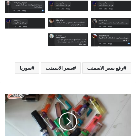
رفع سعر الاسمنت
سعر الاسمنت
سوريا
ا
ل
ي
و
م
ا
ل