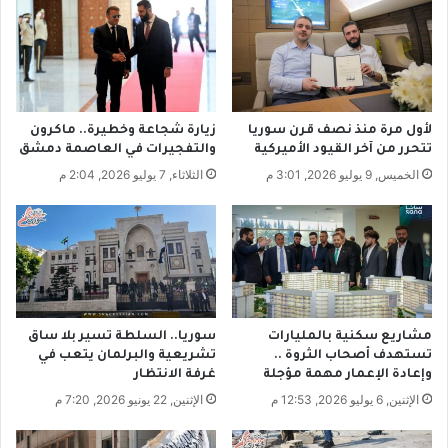
ل
ل
ي
ف
و
ت
م
ح
ا
س
ل
ي
لأول مرة منذ نصف قرن سوريا
زيارة شجاعة وخطيرة.. ماكرون
م
ن
تتحرر من آخر القيود الأميركية
والتفجيرات في العاصمة دمشق
ظ
ا
الخميس, 9 يوليو 2026, 3:01 م
الثلاثاء, 7 يوليو 2026, 2:04 م
ل
ل
و
و
م
ا
ق
ع
ا
ل
م
مشاريع سكنية بالمليارات
سوريا.. السلطة تسير بلا ساق
ع
تستهدف أصحاب الثروة ..
تشريعية والبرلمان يتعب في
ي
وإعادة الإعمار مهمة مؤجلة
غرفة الانتظار
ش
الإثنين, 6 يوليو 2026, 12:53 م
الإثنين, 22 يونيو 2026, 7:20 م
ي
.