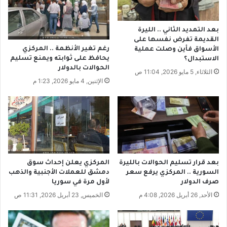
و
ي
ا
س
ت
ا
بعد التمديد الثاني .. الليرة
ح
ر
القديمة تفرض نفسها على
ا
غ
رغم تغير الأنظمة .. المركزي
الأسواق فأين وصلت عملية
د
ي
يحافظ على ثوابته ويمنع تسليم
الاستبدال؟
ا
ن
الحوالات بالدولار
الثلاثاء, 5 مايو 2026, 11:04 ص
ل
ف
الإثنين, 4 مايو 2026, 1:23 م
ك
ي
ر
ل
ة
ع
ي
ب
ل
ة
ت
ح
ز
ب
م
بعد قرار تسليم الحوالات بالليرة
المركزي يعلن إحداث سوق
ا
السورية .. المركزي يرفع سعر
دمشق للعملات الأجنبية والذهب
صرف الدولار
لأول مرة في سوريا
ل
ص
الأحد, 26 أبريل 2026, 4:08 م
الخميس, 23 أبريل 2026, 11:31 ص
م
ت