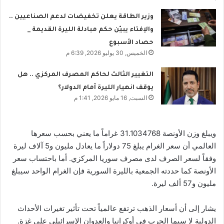
وزير الطاقة يعلن تخفيضات لدعم الصناعيين ..
والإفتاء يبيّن حكم مبادلة الليرة القديمة _
حصاد الأسبوع
الخميس, 30 يوليو 2026, 6:39 م
التغيير الثالث لحاكم المصرف المركزي .. هل
يوقف انهيار الليرة أمام الدولار؟
السبت, 16 مايو 2026, 1:41 م
ويبلغ وزن الأونصة 31.1034768 غراماً ما يعني بحسب سعرها
العالمي أن سعر الغرام يبلغ 75 دولاراً ما يعادل مليون و5 آلاف ليرة
وفقاً لسعر الصرف لدى مصرف سوريا المركزي. أما باحتساب سعر
الأونصة كما حددته الجمعية بالليرة السورية فإن الغرام الواحد سيبلغ
مليون و57 ألف ليرة.
يشار إلى أن أسعار الذهب ترتفع عالمياً تحت تأثير تغيرات الأحداث
الدولية لا سيما الحرب في أوكرانيا والعدوان الإسرائيلي على غزة.