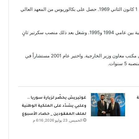
ينحدر السفير السوري من مدينة “حلب” وهو من مواليد 1 كانون الثاني 1969. حصل على بكالوريوس من المعهد العالي
بدأ “صباغ” مسيرته المهنية دبلوماسياً في وزارة الخارجية بين عامي 1994 و1995. وشغل بعد ذلك منصب سكرتير ثانٍ
وعاد إلى “دمشق” عام 2000 إثر تعيينه مديراً مناوباً في مكتب معاون وزير الخارجية. واختير عام 2001 مستشاراً في
سنوات.
ة
غوتيريش يحضّر لزيارة سوريا ..
وعلبي يشدّد على الملكية الوطنية
لملف المفقودين _ حصاد الأسبوع
الخميس, 23 يوليو 2026, 6:16 م