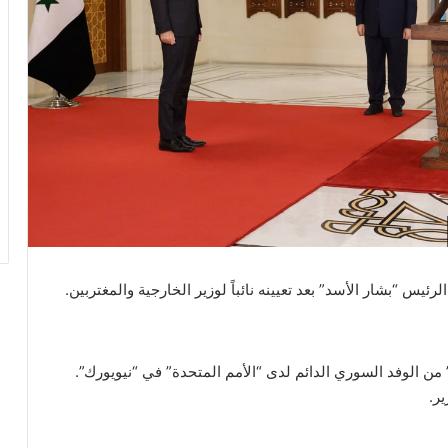
لرئيس “بشار الأسد” بعد تعيينه نائباً لوزير الخارجية والمغتربين.
اغ” من الوفد السوري الدائم لدى “الأمم المتحدة” في “نيويورك”.
ير.