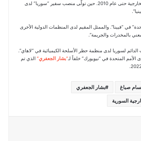
ومنذ عام 2006 أصبح “صباغ” مدير إدارة مكتب وزير الخارجية حتى عام 2010. حين تولّى منصب سفير “سوريا” لدى
يا”.
دة” في “فيينا”. والممثل المقيم لدى المنظمات الدولية الأخرى
لمعني بالمخدرات والجريمة”.
 منصب المندوب الدائم لسوريا لدى منظمة حظر الأسلحة الكيميائية في “لاهاي”.
“بشار الجعفري”
الذي تم
سام صباغ
بشار الجعفري
ارجية السورية