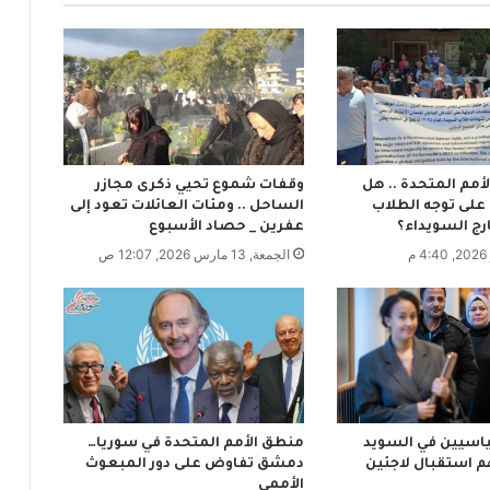
ل
ك
و
ي
ت
ب
ه
د
أمم المتحدة .. هل
وقفات شموع تحيي ذكرى مجازر
ف
على توجه الطلاب
الساحل .. ومئات العائلات تعود إلى
ي
رج السويداء؟
عفرين _ حصاد الأسبوع
ن
الجمعة, 13 مارس 2026, 12:07 ص
م
ق
ا
ب
ل
ه
د
ف
مة 6 سياسيين في السويد
منطق الأمم المتحدة في سوريا…
استقبال لاجئين
دمشق تفاوض على دور المبعوث
الأممي