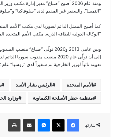
“النمسا”. والسفير غير المقيم لدى “سلوفاكيا” و”سلوفين
كما أصبح الممثل الدائم لسوريا لدى مكتب “الأمم المتح
“الوكالة الدولية للطاقة الذرية. مكتب الأمم المتحدة ا
وبين عامي 2013 و2020 تولّى “صباغ”
إلى أن تولّى عام 2020 منصب مندوب سوريا الدائم لدى الأمم المتحدة في “نيويورك” خلفاً لـ
تعيينه نائباً لوزير الخارجية ثم سفيراً لدى “روسيا” عام 2022.
الأمم المتحدة
الرئيس بشار الأسد
ب
منظمة حظر الأسلحة الكيماوية
وزارة الخ
فيسبوك
‫X
ماسنجر
مشاركة عبر البريد
طباعة
شاركها