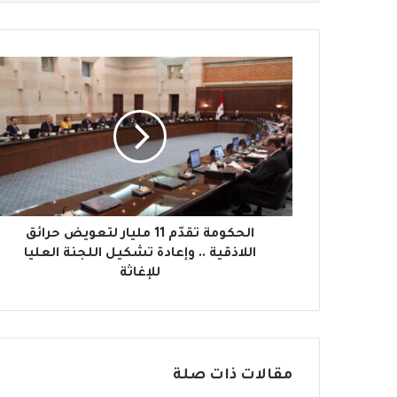
ا
ل
ح
ك
و
م
ة
ت
ق
دّ
الحكومة تقدّم 11 مليار لتعويض حرائق
م
اللاذقية .. وإعادة تشكيل اللجنة العليا
1
للإغاثة
1
م
ل
ي
ا
مقالات ذات صلة
ر