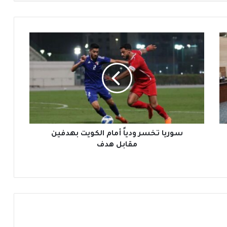
س
و
ر
ي
ا
ت
خ
س
ر
و
سوريا تخسر ودياً أمام الكويت بهدفين
د
مقابل هدف
ي
اً
أ
م
ا
م
ا