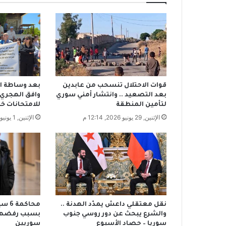
ل
ت
ع
و
ي
ض
ح
ر
قوات الاحتلال تنسحب من عابدين
بعد وساطة ال
ا
بعد التصعيد .. وانتشار أمني سوري
وافق الهجري 
ئ
لتأمين المنطقة
للامتحانات خا
ق
الإثنين, 29 يونيو 2026, 12:14 م
الإثنين, 1 يونيو 2026, 4:40 م
ا
ل
ل
ا
ذ
ق
ي
ة
.
نقل معتقلي داعش يمدّد الهدنة ..
محاك
.
والشرع يبحث عن دور روسي جنوب
بسبب رفضهم 
سوريا – حصاد الأسبوع
سوريين
و