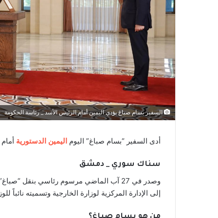
السفير بسام صباغ يؤدي اليمين أمام الرئيس الأسد _ رئاسة الحكومة
أدى السفير “بسام صباغ” اليوم
اليمين الدستورية
أمام ا
سناك سوري _ دمشق
وصدر في 27 آب الماضي مرسوم رئاسي بنقل “صب
إلى الإدارة المركزية لوزارة الخارجية وتسميته نائباً للوز
من هو بسام صباغ؟