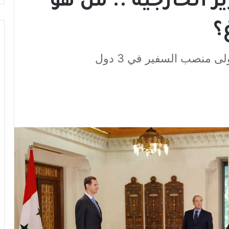
زير الخارجية .. من هو
؟
ى منصب السفير في 3 دول