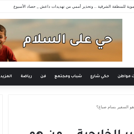
وية للمنطقة الشرقية .. وتحذير أممي من تهديدات داعش _ حصاد الأسبوع
ت مواطن
حكي شارع
شباب ومجتمع
فن
رياضة
المزيد
ن هو السفير بسام صباغ؟