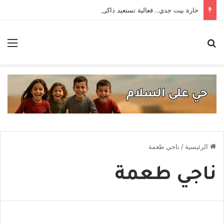
حارة بيت جدي.. فعالية تستعيد ذاكرة صافيتا من القلعة إلى الـ”بو آمون”
بحث عن
الق
الرئيسية
/
ناجي طعمة
ناجي طعمة