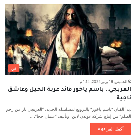
فن
الخميس, 16 يونيو 2022, 1:14 م
العربجي.. باسم ياخور قائد عربة الخيل وعاشق
ناجية
.بدأ الفنان “باسم ياخور” بالترويج لمسلسله الجديد، “العربجي نار من رحم
الظلم” من إنتاج شركة غولدن لاين، وتأليف “عثمان جحا”،…
أكمل القراءة »