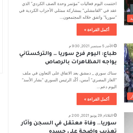
اختتمت اليوم فعاليات “مؤتمر وحدة الصف الكردي” الذي
عقد في “القامشلي” بمشاركة ممثلي الأحزاب الكردية في
“سوريا” واتفق خلاله المجتمعون…
ة
أكمل القراءة »
الأحد, 5 سبتمبر 2021, 9:30 م
طباع: اليوم فرح سوريا … والتركستاني
يواجه المظاهرات بالرصاص
سناك سوري _ دمشق بعد الاتفاق على التعاون في ملف
“الغاز المصري” أمس، أكّد الرئيس السوري “بشار الأسد”
اليوم دعم…
ر
أكمل القراءة »
الثلاثاء, 29 يونيو 2021, 2:00 م
سوريا.. وفاة معتقل في السجن وآثار
تعذيب واضحة على جسده