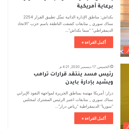
برعاية أمريكية
بكداش: مناطق الإدارة الذاتية تمثّل تطبيق القرار 2254
سناك سوري _ متابعات كشفت الناطقة باسم حزب “الاتحاد
الديمقراطي” “سما بكداش”…
أكمل القراءة »
ر
الخميس, 17 ديسمبر 2020, 4:21 م
رئيس مسد ينتقد قرارات ترامب
ويشيد بإدارة بايدن
درار: أمريكا مهتمة بمناطق الجزيرة لمواجهة النفوذ الإيراني
سناك سوري _ متابعات اعتبر الرئيس المشترك لمجلس
“سوريا” الديمقراطية “رياض درار”…
أكمل القراءة »
ر