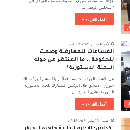
جزءاً منها سناك سوري _ متابعات وصف القيادي في
“المجلس الوطني…
أكمل القراءة »
ر
الأحد, 24 يناير 2021, 4:32 م
انقسامات للمعارضة وصمت
للحكومة .. ما المنتظر من جولة
اللجنة الدستورية؟
هل تكشف الجولة الخامسة فعلاً نوايا المشاركين؟ سناك
سوري _ دمشق قال الرئيس المشارك للجنة الدستورية
السورية “هادي البحرة” أن…
ر
أكمل القراءة »
السبت, 16 يناير 2021, 5:12 م
بكداش: الإدارة الذاتية جاهزة للحوار