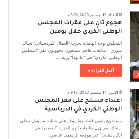
الثلاثاء, 15 ديسمبر 2020, 8:52 م
هجوم ثانٍ على مقرات المجلس
الوطني الكردي خلال يومين
المجلس يوجه اتهاماته لحزب “العمال الكردستاني” سناك
سوري _ متابعات هاجم مسلحون مجهولون مقر “المجلس
الوطني الكردي” في “عامودا” بريف…
أكمل القراءة »
ر
الإثنين, 14 ديسمبر 2020, 9:13 م
اعتداء مسلح على مقر المجلس
الوطني الكردي في الدرباسية
مسلحون يلقون قنبلة مولوتوف على سيارة مسؤول محلي
سناك سوري _ متابعات اتهم الحزب “الديمقراطي
الكردستاني” عبر موقعه الرسمي عناصر…