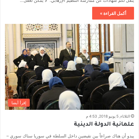
ينقل لكم شهادات عن ممارسة التنظيم الإرهابي: لا يمكن لعقل…
أكمل القراءة »
إقرأ أيضا
الثلاثاء, 5 يونيو 2018, 4:53 م
علمانية الدولة الدينية
يبدو أن هناك صراعاً بين نقيضين داخل السلطة في سوريا سناك سوري –