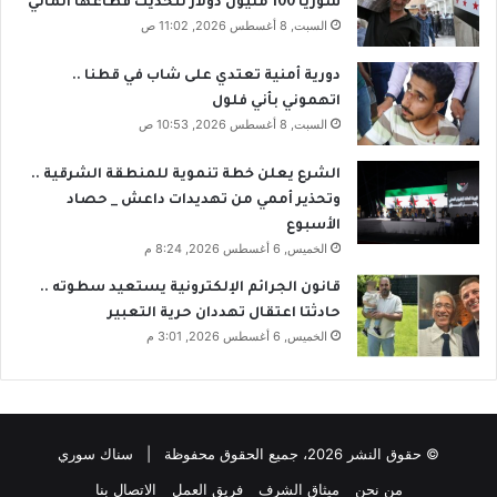
سوريا 100 مليون دولار لتحديث قطاعها المالي
السبت, 8 أغسطس 2026, 11:02 ص
دورية أمنية تعتدي على شاب في قطنا ..
اتهموني بأني فلول
السبت, 8 أغسطس 2026, 10:53 ص
الشرع يعلن خطة تنموية للمنطقة الشرقية ..
وتحذير أممي من تهديدات داعش _ حصاد
الأسبوع
الخميس, 6 أغسطس 2026, 8:24 م
قانون الجرائم الإلكترونية يستعيد سطوته ..
حادثتا اعتقال تهددان حرية التعبير
الخميس, 6 أغسطس 2026, 3:01 م
© حقوق النشر 2026، جميع الحقوق محفوظة | سناك سوري
من نحن
ميثاق الشرف
فريق العمل
الاتصال بنا