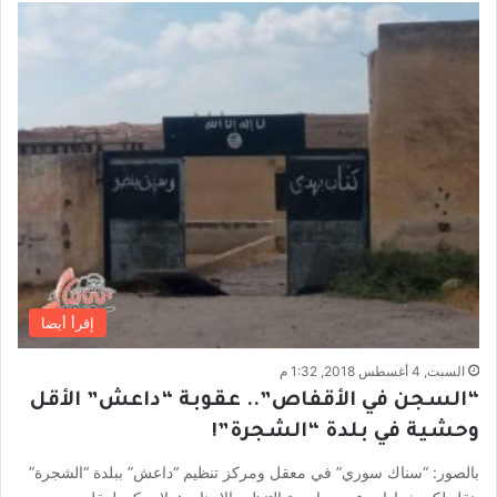
إقرأ أيضا
السبت, 4 أغسطس 2018, 1:32 م
“السجن في الأقفاص”.. عقوبة “داعش” الأقل
وحشية في بلدة “الشجرة”!
بالصور: “سناك سوري” في معقل ومركز تنظيم “داعش” ببلدة “الشجرة”