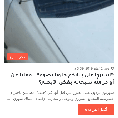
حكي شارع
الأحد, 12 مايو 2019, 3:39 م
“استروا على بناتكم خلونا نصوم”.. فماذا عن
أوامر الله سبحانه بغض الأبصار؟!
سوريون يردون على الصور التي قيل أنها في “حلب”..مطالبين باحترام
خصوصية المجتمع السوري وتنوعه، و محاربة الإقصاء.. سناك سوري –…
أكمل القراءة »