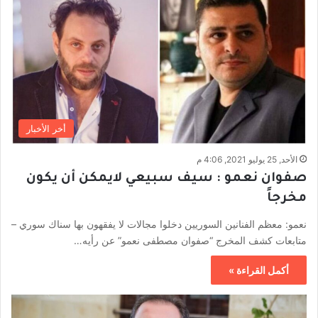
أخر الأخبار
الأحد, 25 يوليو 2021, 4:06 م
صفوان نعمو : سيف سبيعي لايمكن أن يكون
مخرجاً
نعمو: معظم الفنانين السوريين دخلوا مجالات لا يفقهون بها سناك سوري –
متابعات كشف المخرج “صفوان مصطفى نعمو” عن رأيه…
أكمل القراءة »