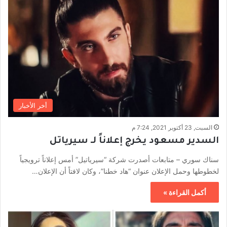
أخر الأخبار
السبت, 23 أكتوبر 2021, 7:24 م
السدير مسعود يخرج إعلاناً لـ سيرياتل
سناك سوري – متابعات أصدرت شركة “سيرياتيل” أمس إعلاناً ترويجياً
لخطوطها وحمل الإعلان عنوان “هاد خطنا”، وكان لافتاً أن الإعلان…
أكمل القراءة »