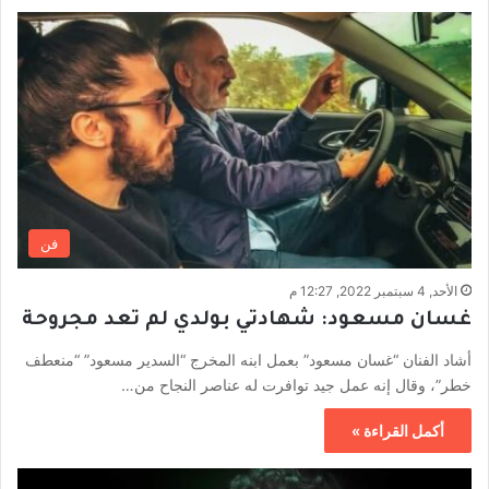
فن
الأحد, 4 سبتمبر 2022, 12:27 م
غسان مسعود: شهادتي بولدي لم تعد مجروحة
أشاد الفنان “غسان مسعود” بعمل ابنه المخرج “السدير مسعود” “منعطف
خطر”، وقال إنه عمل جيد توافرت له عناصر النجاح من…
أكمل القراءة »