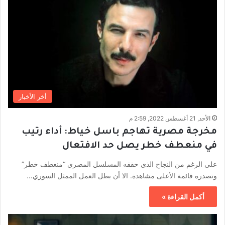
أخر الأخبار
الأحد, 21 أغسطس 2022, 2:59 م
مخرجة مصرية تهاجم باسل خياط: أداء رتيب
في منعطف خطر يصل حد الافتعال
على الرغم من النجاح الذي حققه المسلسل المصري “منعطف خطر”
وتصدره قائمة الأعلى مشاهدة. الا أن بطل العمل الممثل السوري…
أكمل القراءة »