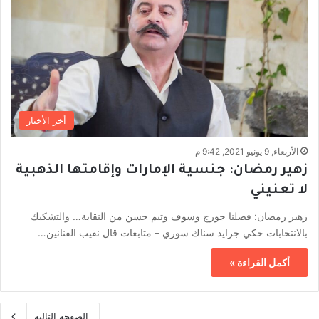
أخر الأخبار
الأربعاء, 9 يونيو 2021, 9:42 م
زهير رمضان: جنسية الإمارات وإقامتها الذهبية
لا تعنيني
زهير رمضان: فصلنا جورج وسوف وتيم حسن من النقابة… والتشكيك
بالانتخابات حكي جرايد سناك سوري – متابعات قال نقيب الفنانين…
أكمل القراءة »
الصفحة التالية