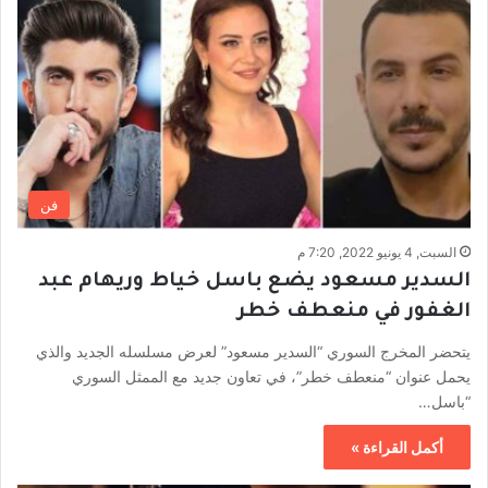
فن
السبت, 4 يونيو 2022, 7:20 م
السدير مسعود يضع باسل خياط وريهام عبد
الغفور في منعطف خطر
يتحضر المخرج السوري “السدير مسعود” لعرض مسلسله الجديد والذي
يحمل عنوان “منعطف خطر”، في تعاون جديد مع الممثل السوري
“باسل…
أكمل القراءة »