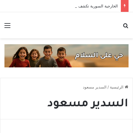
الخارجية السورية تكشف عن اتفاق مع روسيا بشأن مصير قاعدتَي حميميم وطرطوس
بحث عن
الق
الرئيسية
/
السدير مسعود
السدير مسعود