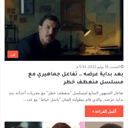
فن
السبت, 16 يوليو 2022, 5:35 م
بعد بداية عرضه … تفاعل جماهيري مع
مسلسل منعطف خطر
تفاعل الجمهور المتابع لمسلسل “منعطف خطر” مع مجريات أحداثه منذ
بداية عرضه، والذي قام ببطولته الفنان “باسل خياط” مع عدد…
أكمل القراءة »