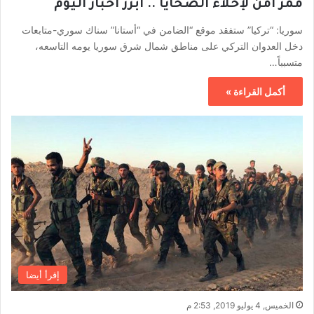
ممر آمن لإخلاء الضحايا .. أبرز أخبار اليوم
سوريا: “تركيا” ستفقد موقع “الضامن في “أستانا” سناك سوري-متابعات
دخل العدوان التركي على مناطق شمال شرق سوريا يومه التاسعه،
متسبباً…
أكمل القراءة »
إقرأ أيضا
الخميس, 4 يوليو 2019, 2:53 م