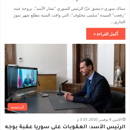
سناك سوري-دمشق عزّا الرئيس السوري “بشار الأسد”، بزوجة عمه
“رفعت” السيدة “سلمى مخلوف”، التي وافت المنية مطلع شهر تموز
الجاري…
أكمل القراءة »
الرئيسية
الإثنين, 9 نوفمبر 2020, 3:35 م
الرئيس الأسد: العقوبات على سوريا عقبة بوجه