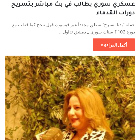
عسكري سوري يطالب في بث مباشر بتسريح
دورات القدماء
حملة “بدنا نتسرح” تنطلق مجدداً عبر فيسبوك فهل تنجح كما فعلت مع
دورة 102 ؟ سناك سوري _ دمشق تداول…
أكمل القراءة »