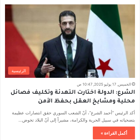
الرئيسية
الخميس, 17 يوليو 2025, 10:47 ص
الشرع: الدولة اختارت التهدئة وتكليف فصائل
محلية ومشايخ العقل بحفظ الأمن
أكد الرئيس “أحمد الشرع”، أنّ الشعب السوري حقق انتصارات عظيمة
بتضحياته في سبيل الحرية والكرامة، مشيراً إلى أنّ البلاد تخوض…
أكمل القراءة »