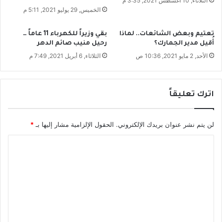
الثلاثاء, 10 أغسطس 2021, 3:35 م
ل
الخميس, 29 يوليو 2021, 5:11 م
"
ن
تعتيم وبعض الشائعات.. لماذا
بقي وزيراً للكهرباء 11 عاماً …
ب
أُقيل مدير الجمارك؟
رحيل منيب صائم الدهر
ي
الأحد, 2 مايو 2021, 10:36 ص
الثلاثاء, 6 أبريل 2021, 7:49 م
ل
ف
ي
ا
اترك تعليقاً
ض
"
لن يتم نشر عنوان بريدك الإلكتروني.
الحقول الإلزامية مشار إليها بـ
*
ا
ل
ت
ع
ل
ي