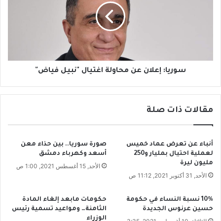
اً
ي
ل
ا
م
:
ش
إ
ا
ع
ر
ل
ك
ا
سوريا: إعلان عن محاولة اغتيال "نبيل فياض"
ت
ن
ه
ع
و
ن
مقالات ذات صلة
ج
م
ب
ح
ة
ا
ا
و
أنباء عن تعرض عماد خميس
صورة سوريا.. بين حذاء معن
ل
ل
لعملية احتيال بمليار و250
أسعد وكهرباء دمشق
ب
ة
مليون ليرة
الأحد, 15 أغسطس 2021, 1:00 ص
ل
ا
الأحد, 31 أكتوبر 2021, 11:12 ص
د
غ
!
ت
10% نسبة النساء في حكومة
حكومات مابعد إلغاء المادة
ي
حسين عرنوس الجديدة
الثامنة… ومواعيد تسمية رئيس
ا
الوزراء