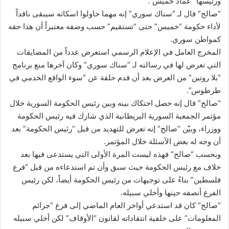
ورئيسها “عماد خميس”.
“صالح” قال لـ “سناك سوري” إنه مهما حاولوا اسكاته سيبقى ناقداً
لأداء حكومة “خميس” حتى “تستقيم” حسب وصفه معتبراً أن هذا حقه
كمواطن سوري.
المخرج العامل في الإعلام الرسمي استعرض عدداً من المضايقات
التي تعرض لها في رسالته لـ “سناك سوري” وكان آخرها منع برنامج
“بلا روتين” من العرض بعد أن قدم حلقة عن “سوء الواقع الخدمي في
طرطوس”.
“صالح” قال إنه حصل احتكاك بينه وبين رئيس الحكومة السورية خلال
مؤتمر الجمعية السورية البريطانية الذي شارك فيه رئيس الحكومة
ووزراء، وبيّن “صالح” إنه تعرض للتهديد من قبل “رئيس الحكومة” بعد
أن وجه له بعض الأسئلة خلال المؤتمر.
وبحسب “صالح” فهذه ليست المرة الأولى التي يستدعى فيها بعد
خلاف مع رئيس الحكومة حيث سبق وأن تم استدعاءه من قبل “فرع
فلسطين” بناءً على توجيهات من رئيس الحكومة أيضاً، لكن رئيس
الفرع أنصفه حينها وأخلي سبيله.
“صالح” كان قد استدعي أواخر العام الماضي إلى فرع “جرائم
المعلومات” على خلفية انتقاداته لقانون “الأوقاف” لكن أخلي سبيله