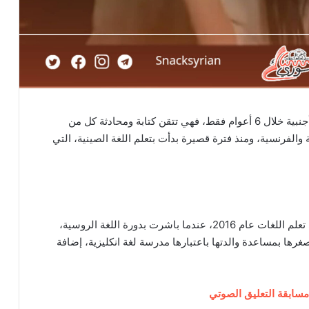
نجحت الشابة السورية “كاترين يوسف”، بتعلم 7 لغات أجنبية خلال 6 أعوام فقط، فهي تتقن كتابة ومحادثة كل من
ركية والفرنسية، ومنذ فترة قصيرة بدأت بتعلم اللغة الصينية، التي
تقول “يوسف” لـ”سناك سوري”، إنها بدأت بشكل فعلي تعلم اللغات عام 2016، عندما باشرت بدورة اللغة الروسية،
 صغرها بمساعدة والدتها باعتبارها مدرسة لغة انكليزية، إضافة
مسابقة التعليق الصوتي