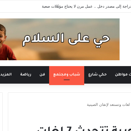
لأعياد المسيحية في صيدنايا للمطالبة بالإفراج عن المعتقلين
ت مواطن
حكي شارع
شباب ومجتمع
فن
رياضة
المزيد