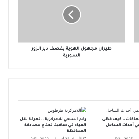
ر
ا
ن
م
ج
ه
و
ل
طيران مجهول الهوية يقصف دير الزور
ا
السورية
ل
ه
و
ي
ة
ي
ق
ص
ف
تهاكات … كيف غطّى
رغم السعي للامركزية .. تعرفة نقل
د
مي أحداث الساحل
المياه في صافيتا تحتاج مصادقة
ي
المحافظة
ر
الأربعاء, 23 أغسطس 2023, 3:51 م