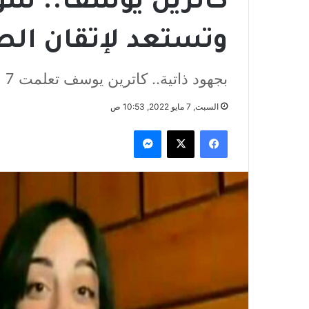
وتستعد لإتقان الص
بجهود ذاتية.. كاترين يوسف تعلمت 7 لغات بـ6 سنوات
السبت, 7 مايو 2022, 10:53 ص
فيسبوك
‫X
ماسنجر