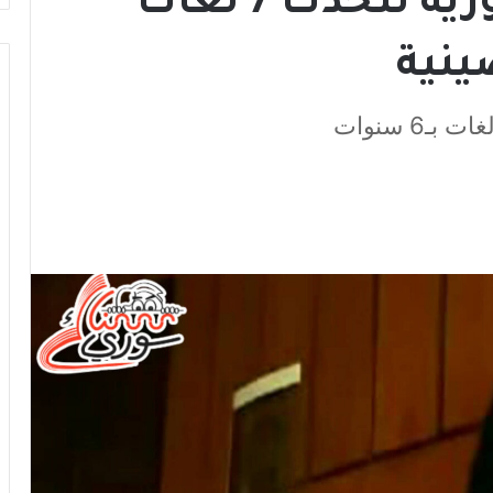
كاترين يوسف.. سورية تتحدث 7 لغات
ينية