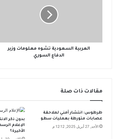
ع
ر
ب
ي
ة
ا
ل
س
العربية السعودية تشوه معلومات وزير
ع
الدفاع السوري
و
د
ي
ة
ت
مقالات ذات صلة
ش
و
ه
طرطوس: انتشار أمني لملاحقة
م
عصابات متورطة بعمليات سطو
بدون ذكر الان
ع
الإعلام الرس
ل
الأحد, 27 أبريل 2025, 12:12 م
الأخيرة؟
و
الإثنين, 10 مارس 2025, 5:21 م