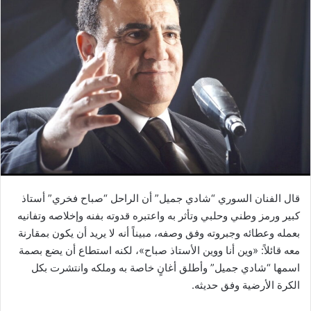
قال الفنان السوري “شادي جميل” أن الراحل “صباح فخري” أستاذ
كبير ورمز وطني وحلبي وتأثر به واعتبره قدوته بفنه وإخلاصه وتفانيه
بعمله وعطائه وجبروته وفق وصفه، مبيناً أنه لا يريد أن يكون بمقارنة
معه قائلاً: «وين أنا ووين الأستاذ صباح»، لكنه استطاع أن يضع بصمة
اسمها “شادي جميل” وأطلق أغانٍ خاصة به وملكه وانتشرت بكل
الكرة الأرضية وفق حديثه.