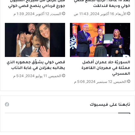
بعد 18 عاماً.. تركيا تجمع قصي
قبل عرض من سيربح المليون
ج
ي
خولي وديمة قندلقت
جورج قرداحي ينصح قصي خولي
ا
الأربعاء, 16 أكتوبر 2024, 11:43 ص
السبت, 12 أكتوبر 2024, 1:39 م
ر
ي
ة
و
ا
س
ت
ث
السوريّة حلا عمران أفضل
قصي خولي يشوِّق جمهوره الذي
م
ممثلة في مهرجان القاهرة
يطالبه بغزلان في غابة الذئاب
ا
المسرحي
الخميس, 11 يوليو 2024, 5:24 م
ر
الخميس, 12 سبتمبر 2024, 5:06 م
ي
ة
تابعنا على فيسبوك