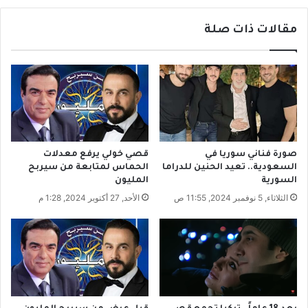
ل
ي
ب
ب
مقالات ذات صلة
ع
د
ث
أ
ي
ك
د
س
ع
ر
و
ا
ل
ل
ل
ع
ت
ض
صورة فناني سوريا في
قصي خولي يرفع معدلات
ف
م
السعودية.. تعيد الحنين للدراما
الحماس لمتابعة من سيربح
ك
م
السورية
المليون
ي
ع
الثلاثاء, 5 نوفمبر 2024, 11:55 ص
الأحد, 27 أكتوبر 2024, 1:28 م
ر
ر
ب
ش
ط
ا
ر
ش
ي
ر
ق
ب
ة
ت
ت
ج