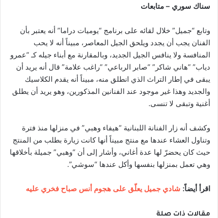
سناك سوري – متابعات
وتابع “جميل” خلال لقائه على برنامج “يوميات دراما” أنه يعتبر بأن
الفنان يجب أن يجدد ويلحق الجيل المعاصر، مبيناً أنه لا يحب
المنافسة ولا ينافس الجيل الجديد، وبالمقارنة مع أبناء جيله كـ “عمرو
دياب” “هاني شاكر” “صابر الرباعي” “راغب علامة” قال أنه يريد أن
يبقى في إطار التراث الذي انطلق منه، مبيناً أنه يقدم الكلاسيك
والجديد وهذا غير موجود عند الفنانين المذكورين، وهو يريد أن يطلق
أغنية وتبقى لا تنسى.
وكشف أنه زار الفنانة اللبنانية “هيفاء وهبي” في منزلها منذ فترة
وتناول العشاء عندها مع منتج مبيناً أنها كانت زيارة بطلب من المنتج
حيث كان يحضرّ لها عدة أغاني، وأشار إلى أن “وهبي” جميلة بأخلاقها
وهي تعمل بمنزلها بنفسها وأكل عندها “سوشي”.
اقرأ أيضاً:
شادي جميل يعلّق على هجوم أنس صباح فخري عليه
مقالات ذات صلة