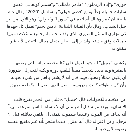
خوري” و”إياد الريماوي” “طاهر مامللي” و”سمير كويفاتي” قدموا
شارات جميلة جداً، وتابع “قصي خولي” بمسلسل “2020” وقال عنه
بأنه فنان كبير وهناك أساتذة في “سوريا” و”خولي” وهو الأول من بين
جيل الشباب، وقال بأن الفنانة اللبنانية “نادين نجيم” تعمل كل جهدها
كي تجاري الممثل السوري الذي يقف بجانبها، وجميع ممثلات سوريا
جميلات وفق حديثه، وأشار إلى أنه لن يدخل مجال التمثيل لأنه غير
مقتنع به.
وكشف “جميل” أنه يتم العمل على كتابة قصة حياته التي وصفها
بالمثيرة ولم يحدد شخصاً معيناً ليلعب دوره ولكنه لفت إلى ضرورة
أن يكون ممثلاً ومغنياً، فيما قال أنه لا يشعر بالعار من شيء بحياته
وأن كل خطواته كانت مدروسة ووصل للذي وصل له بكفاحه وجهده.
عن علاقته بالكحوليات قال “جميل” :«قليل من الخمر تفرح قلب
الإنسان»، وبعد موته قال أنه يتمنى أن لا تنساه الناس بسرعة، مبيناً
أنه يخاف من الموت وعندما سيموت يتمنى أن يلتقي بعائلته قبل أن
يرحل، وعن اعتزاله قال أنه يعتزل عندما يشعر بأنه غير مقتنع بنفسه
وصوته لا يرضيه له.