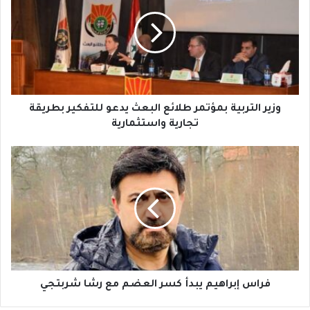
ي
ر
ا
ل
ت
ر
ب
ي
وزير التربية بمؤتمر طلائع البعث يدعو للتفكير بطريقة
ة
تجارية واستثمارية
ب
م
ف
ؤ
ر
ت
ا
م
س
ر
إ
ط
ب
ل
ر
ا
ا
ئ
ه
ع
ي
فراس إبراهيم يبدأ كسر العضم مع رشا شربتجي
ا
م