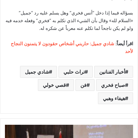
بسؤاله فيما إذا دخل “أنس فخري” وهل يسلم عليه رد “جميل”
«السلام لله» وقال بأن الشيء الذي تكلم به “فخري” وفعله خدمه فيه
ولو لم يكن ناجحاً لما تكلم عنه معرباً عن شكره له.
اقرأ أيضاً:
شادي جميل: حاربني أشخاص حقودون لا يتمنون النجاح
لأحد
أخبار الفنانين
تراث حلبي
شادي جميل
صباح فخري
فن
قصي خولي
هيفاء وهبي
و
ز