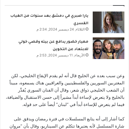
يارا صبري في دمشق بعد سنوات من الغياب
القسري
الثلاثاء, 24 ديسمبر 2024, 2:34 م
مهيار خضور يدافع عن بيته وقصي خولي
للابتعاد عن التخوين
الأربعاء, 11 ديسمبر 2024, 2:53 م
وعن سبب بعده عن الخليج قال أنه لم يقدم الإيقاع الخليجي، لكن
المغتربين السوريين والفلسطينيين والعراقيين هناك يسمعوه، مبيناً
أن الشعب الخليجي ذواق شعر، وقال أن الفنان السوري يُقدَّر
بالخليج ولا يتعرض لإساءة أبداً مشيراً إلى حسن الاستقبال والضيافة،
فيما لم يتعرض للإساءة أبداً في “لبنان” أيضاً على حد قوله.
كما أشار إلى أنه يتابع المسلسلات في فترة رمضان ويدقق على
شارة المسلسل لأنه يعتبرها تتكلم عن السيناريو، وقال بأن “مروان