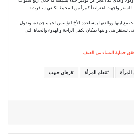
لولا والدي قد أعجز عن توفير حياة بسيطة له خلال أربع سنوات
للسفر واجهت اعتراضاً كبيراً من المحيط لكنني سافرت».
ت مع ابنها ووالدتها بمساعدة الأخ لتؤسس لحياة جديدة، وتقول
تى تستقر هي وابنها بمكان يكفل الراحة والهدوء والحياة التي
حقق حماية النساء من العنف
المرأة
تعلم المرأة
رهان حبيب