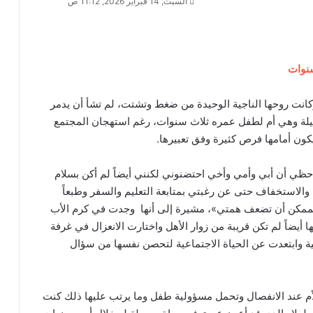
السبت, 14 فبراير 2026, 11:12 ص
ضت معركة الزواج وكانت روحها الناجية الوحيدة من ضغط وتشتت، لم تشأ أن يدمر
لجميلة وهي أم لطفل عمره ثلاث سنوات، رغم استهجان المجتمع
كون أمامها فرص كثيرة وفق تعبيرها.
ي أن أبي وأمي وأخي احتضنوني لكنني أيضاً لم أكن بسلام
والاستخفاف حتى عن رغبتي بمتابعة التعليم والسفر وطبعاً
لممكن أن تضعف همتي»، مشيرة إلى أنها وجدت في كرم الأب
 أيضاً لم تكن قريبة من زوار الأهل واختارت الانعزال في غرفة
نية وابتعدت عن الحياة الاجتماعية لتحصن نفسها من سؤال
أم عند الانفصال وتحمل مسؤولية طفل وما يرتب عليها ذلك كنت