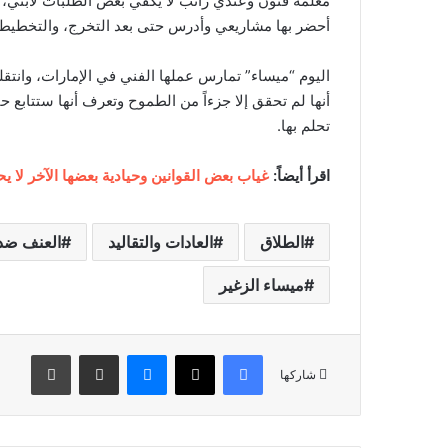
معلمة فنون وعندي راتب لا يكفي بعض الطلبات لابني، و
أحضر بها مشاريعي وأدرس حتى بعد التخرج، والتخطيط 
اليوم “ميساء” تمارس عملها الفني في الإمارات، وانتقل
أنها لم تحقق إلا جزءاً من الطموح وتعرف أنها ستتابع ح
تحلم بها.
اقرأ أيضاً:
غياب بعض القوانين وحيادية بعضها الآخر لا ي
الطلاق
العادات والتقاليد
العنف ضد 
ميساء الزغير
فيسبوك
‫X
ماسنجر
مشاركة عبر البريد
طباعة
شاركها