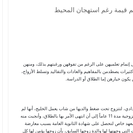
يم قيمة رغم استهجان المحيط
إتمام تعلميهن على الرغم من تفوقهن ورغبتهم بذلك، ومنهن
يرات يصطدمن بالمفاهيم والعادات والتقاليد وتسلط الأزواج،
 يكون خيارهن إما الطلاق أو الدراسة.
ادي، لتتزوج تحت ضغط والديها من شاب يعمل الخليج، أنها لم
تكن على اتفاق معه لكنها اضطرت للاستمرار بالحياة الزوجية مدة 11 عاماً إلى أن انتهى الأمر بها بالطلاق، وأنجبت منه
معهد خاص لتحصل على شهادة الثانوية العامة بسبب معارضة
التي وجهتها لها والدة زوجها السابق، بأن زوجها يؤمن لها كل