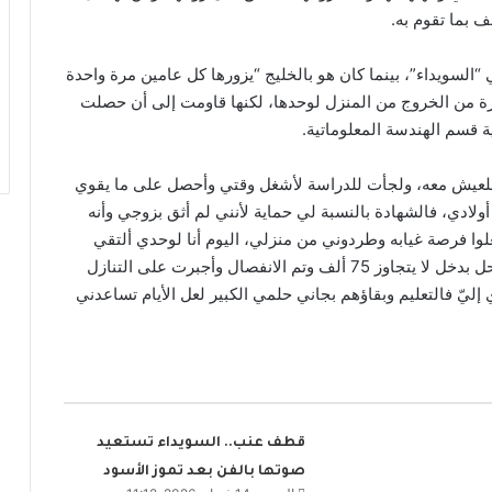
 بما تقوم به.
السويداء”، بينما كان هو بالخليج “يزورها كل عامين مرة واحدة
رة من الخروج من المنزل لوحدها، لكنها قاومت إلى أن حصلت
ة قسم الهندسة المعلوماتية.
لعيش معه، ولجأت للدراسة لأشغل وقتي وأحصل على ما يقوي
دي، فالشهادة بالنسبة لي حماية لأنني لم أثق بزوجي وأنه
وا فرصة غيابه وطردوني من منزلي، اليوم أنا لوحدي ألتقي
بأولادي ساعات قصيرة حصلت على عمل بسيط في محل بدخل لا يتجاوز 75 ألف وتم الانفصال وأجبرت على التنازل
إليّ فالتعليم وبقاؤهم بجاني حلمي الكبير لعل الأيام تساعدني
قطف عنب.. السويداء تستعيد
صوتها بالفن بعد تموز الأسود