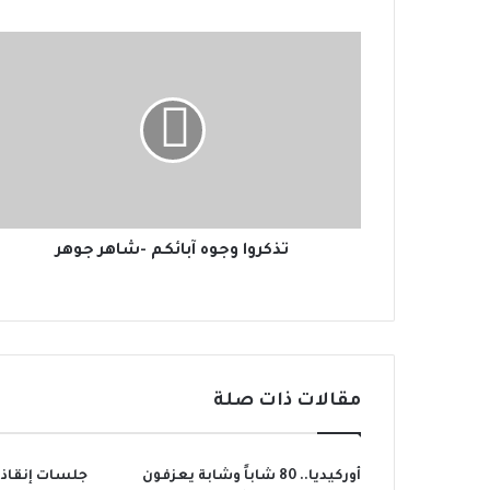
ت
ذ
ك
ر
و
ا
و
ج
و
ه
تذكروا وجوه آبائكم -شاهر جوهر
آ
ب
ا
ئ
ك
م
مقالات ذات صلة
-
ش
ا
أوركيديا.. 80 شاباً وشابة يعزفون
جلسات إنقاذي
ه