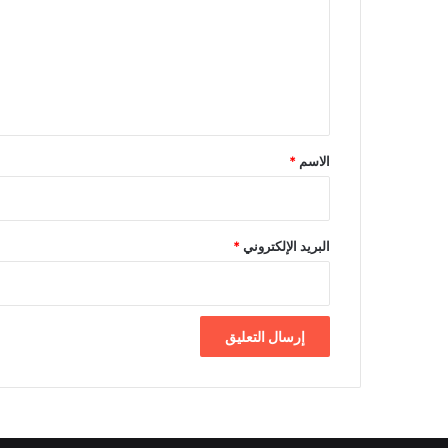
ت
ع
ل
ي
ق
*
الاسم
*
البريد الإلكتروني
*