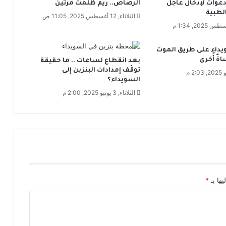
دعوات لإدخال عاجل
الرصاص.. ريم ظُلمت مرتين
و
لطبية
ر
الثلاثاء, 12 أغسطس 2025, 11:05 ص
ي
ة
س
يداء على طريق الموت
و
اةٌ أُخرى
بعد انقطاع لساعات .. ما حقيقة
ف
توقّف إمدادات البنزين إلى
ت
السويداء؟
ت
الثلاثاء, 3 يونيو 2025, 2:00 م
ف
و
ق
ع
ل
ى
ك
ل
يها بـ
*
م
ح
ا
و