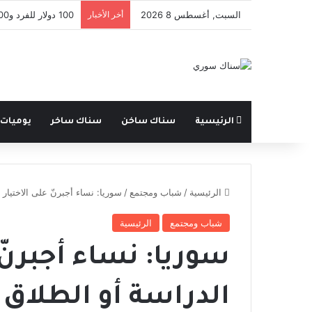
السبت, أغسطس 8 2026
أخر الأخبار
100 دولار للفرد و300 للعائلة .. مفوضية اللاجئين تدعم عودة السوريين من لبنان
الرئيسية
سناك ساخن
سناك ساخر
يوميات
الرئيسية
/
شباب ومجتمع
/
سوريا: نساء أجبرنّ على الاختيار 
شباب ومجتمع
الرئيسية
سوريا: نساء أجبرنّ 
الدراسة أو الطلاق