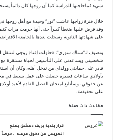
شيء فماحاجتها للدراسة كما أن زوجها كان دائماً يستخف
خلال فترة زواجها عاشت “نور” وحيدة مع أهل زوجها في “
وقد فرض عليها ضغطاً كبيراً حتى أنها حرمت مرات كثي
على شهادتها الثانوية وسجلت بعدها بالجامعة الافتراضي
وتضيف لـ”سناك سوري”: «حاولت إقناع زوجي لننتقل ل
شخصيتي ويساعدني على التأسيس لحياة مستقرة مع أولا
قادر على حمايتي وولداي من تدخل أهله، وكان أن استغل
عن حقوقي، وسأتابع امتحان الفصل القادم لأعيد أولادي 
على تحقيقه».
مقالات ذات صلة
قرار بلدية بريف دمشق يمنع
العريس من دخول عرسه .. حرصاً