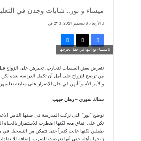
ميساء و نور.. شابات وجدن في التعل
الأربعاء, 8 ديسمبر 2021, 2:13 ص
فيسبوك
‫X
ماسنجر
ميساء مع ابنها في حفل تخرجها
تتعرض بعض السيدات لتجارب، تجبرهن على الزواج قبل 
من ترضخ للزواج على أمل أن تكمل الدراسة بعده لكن كث
والأمر الأسوأ أنهن في حال الإصرار على متابعة تعليمهن
سناك سوري – رهان حبيب
توضح “نور” التي تركت المدرسة في صفها الثامن الاعد
طفلين لكنها عانت كثيراً حتى تتمكن من التسجيل في 
زوجها وأهله حتى أنها تعرضت للضرب، إضافة للانتقادات 