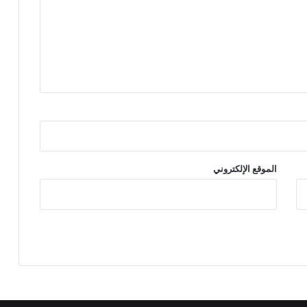
ل
ا
ت
ا
ل
ت
ق
س
ي
م
الموقع الإلكتروني