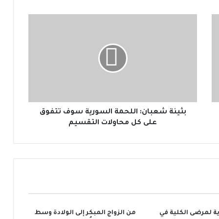
ب
ث
ي
ن
ة
ش
ع
ب
ا
ن
بثينة شعبان: اللحمة السورية سوف تتفوق
:
على كل محاولات التقسيم
ا
ل
ل
ح
م
ة
ا
ل
ة لمرضى الكلية في
من الزواج المبكر إلى الولادة وسط
س