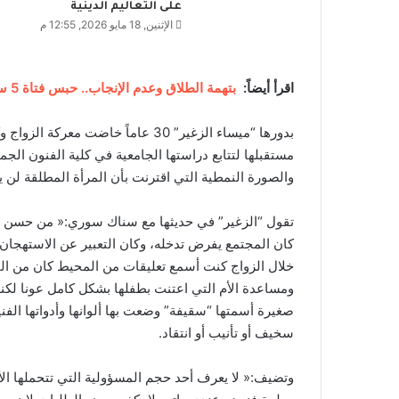
على التعاليم الدينية
الإثنين, 18 مايو 2026, 12:55 م
اقرأ أيضاً:
بتهمة الطلاق وعدم الإنجاب.. حبس فتاة 5 سنوات
بدورها “ميساء الزغير” 30 عاماً خا
مستقبلها لتتابع دراستها الجامعية في كلية الفنون ا
والصورة النمطية التي اقترنت بأن المرأة المطلقة لن ي
تقول “الزغير” في حديثها مع سناك سوري:« من حسن حظ
كان المجتمع يفرض تدخله، وكان التعبير عن الاستهجان 
خلال الزواج كنت أسمع تعليقات من المحيط كان من ا
ومساعدة الأم التي اعتنت بطفلها بشكل كامل عونا لكنها
صغيرة أسمتها “سقيفة” وضعت بها ألوانها وأدواتها الف
سخيف أو تأنيب أو انتقاد.
وتضيف:« لا يعرف أحد حجم المسؤولية التي تتحملها ال