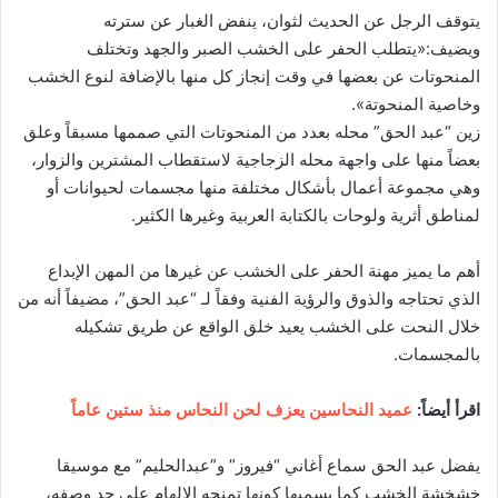
يتوقف الرجل عن الحديث لثوان، ينفض الغبار عن سترته
ويضيف:«يتطلب الحفر على الخشب الصبر والجهد وتختلف
المنحوتات عن بعضها في وقت إنجاز كل منها بالإضافة لنوع الخشب
وخاصية المنحوتة».
زين “عبد الحق” محله بعدد من المنحوتات التي صممها مسبقاً وعلق
بعضاً منها على واجهة محله الزجاجية لاستقطاب المشترين والزوار،
وهي مجموعة أعمال بأشكال مختلفة منها مجسمات لحيوانات أو
لمناطق أثرية ولوحات بالكتابة العربية وغيرها الكثير.
أهم ما يميز مهنة الحفر على الخشب عن غيرها من المهن الإبداع
الذي تحتاجه والذوق والرؤية الفنية وفقاً لـ “عبد الحق”، مضيفاً أنه من
خلال النحت على الخشب يعيد خلق الواقع عن طريق تشكيله
بالمجسمات.
اقرأ أيضاً:
عميد النحاسين يعزف لحن النحاس منذ ستين عاماً
يفضل عبد الحق سماع أغاني “فيروز” و”عبدالحليم” مع موسيقا
خشخشة الخشب كما يسميها كونها تمنحه الإلهام على حد وصفه،