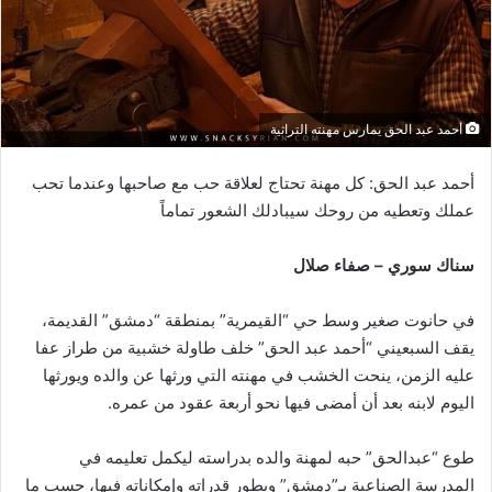
أحمد عبد الحق يمارس مهنته التراثية
أحمد عبد الحق: كل مهنة تحتاج لعلاقة حب مع صاحبها وعندما تحب
عملك وتعطيه من روحك سيبادلك الشعور تماماً
سناك سوري – صفاء صلال
في حانوت صغير وسط حي “القيمرية” بمنطقة “دمشق” القديمة،
يقف السبعيني “أحمد عبد الحق” خلف طاولة خشبية من طراز عفا
عليه الزمن، ينحت الخشب في مهنته التي ورثها عن والده ويورثها
اليوم لابنه بعد أن أمضى فيها نحو أربعة عقود من عمره.
طوع “عبدالحق” حبه لمهنة والده بدراسته ليكمل تعليمه في
المدرسة الصناعية بـ”دمشق” ويطور قدراته وإمكاناته فيها، حسب ما