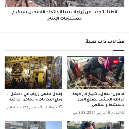
د
.
ث
.
ع
قطنا يتحدث عن زراعات بديلة واتحاد الفلاحين سيقدم
.
ن
مستلزمات الإنتاج
ا
ز
ل
ر
ق
ا
مقالات ذات صلة
ط
ع
ن
ا
ي
ت
ز
ب
د
د
ه
ي
ر
ل
ف
ة
ي
و
مأمون الحلاق.. شيخ كار حرفة
إغلاق مقهى زرياب في دمشق ..
ا
ا
خراطة الخشب يصنع الفن
وداع الذكريات والأماكن الدافئة
ل
ت
بالمشط والمقص
الأربعاء, 16 أغسطس 2023, 4:43 م
ب
ح
الثلاثاء, 19 مارس 2024, 8:28 ص
و
ا
ك
د
م
ا