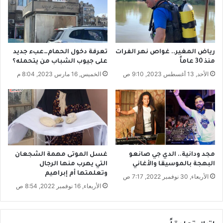
ا
ل
ل
ف
ل
ا
ح
رياض المغير.. غواص نهر الفرات
تعرفة دخول الحمام…عبء جديد
ي
منذ 30 عاماً
على جيوب الشباب من يتحمله؟
ن
الأحد, 13 أغسطس 2023, 9:10 ص
الخميس, 16 مارس 2023, 8:04 م
س
ي
ق
د
م
م
س
ت
مجد ودانية.. الدي جي صانعو
غسل الموتى مهمة الشجعان
ل
البهجة بالموسيقا والأغاني
التي يهرب منها الرجال
وتعلمتها أم إبراهيم
ز
الأربعاء, 30 نوفمبر 2022, 7:17 ص
م
الأربعاء, 16 نوفمبر 2022, 8:54 ص
ا
ت
ا