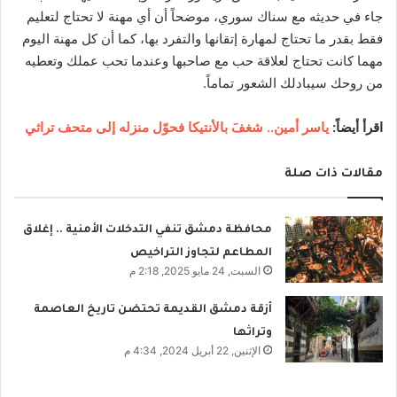
جاء في حديثه مع سناك سوري، موضحاً أن أي مهنة لا تحتاج لتعليم
فقط بقدر ما تحتاج لمهارة إتقانها والتفرد بها، كما أن كل مهنة اليوم
مهما كانت تحتاج لعلاقة حب مع صاحبها وعندما تحب عملك وتعطيه
من روحك سيبادلك الشعور تماماً.
اقرأ أيضاً:
ياسر أمين.. شغفَ بالأنتيكا فحوّل منزله إلى متحف تراثي
مقالات ذات صلة
محافظة دمشق تنفي التدخلات الأمنية .. إغلاق
المطاعم لتجاوز التراخيص
السبت, 24 مايو 2025, 2:18 م
أزقة دمشق القديمة تحتضن تاريخ العاصمة
وتراثها
الإثنين, 22 أبريل 2024, 4:34 م