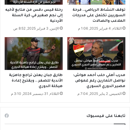
ت
ر
توقف النشاط الرياضي.. فرحة
رحلة قيس دقس من متابع لأخيه
ب
السوريين تكتمل على مدرجات
إلى نجم صغير في كرة السلة
ي
الملاعب والصالات
الأردنية
ة
الثلاثاء, 4 فبراير 2025, 1:06 م
الإثنين, 3 فبراير 2025, 8:52 ص
ا
ل
أ
س
م
ا
ك
و
مدرب أهلي حلب أحمد هواش:
طارق جبان يعلن تراجع جاهزية
نواصل التمارين رغم غموض
الأندية للصفر .. ويقترح إعادة
ا
مصير الدوري السوري
هيكلة الدوري
ل
ن
الخميس, 2 يناير 2025, 7:04 م
الثلاثاء, 31 ديسمبر 2024, 3:10 م
ح
ل
ل
تابعنا على فيسبوك
ت
م