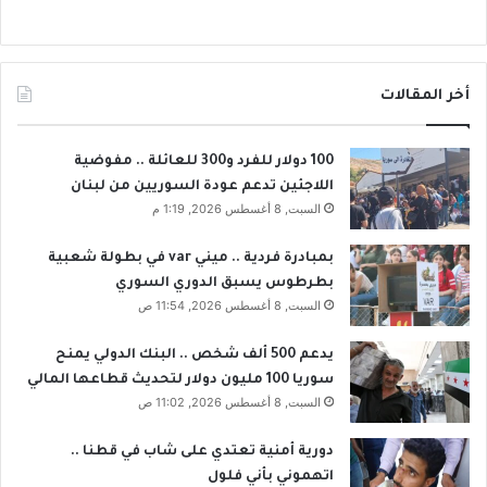
و
ي
ل
أ
ع
أخر المقالات
م
ا
ل
100 دولار للفرد و300 للعائلة .. مفوضية
خ
اللاجئين تدعم عودة السوريين من لبنان
د
السبت, 8 أغسطس 2026, 1:19 م
م
ي
بمبادرة فردية .. ميني var في بطولة شعبية
ة
بطرطوس يسبق الدوري السوري
السبت, 8 أغسطس 2026, 11:54 ص
يدعم 500 ألف شخص .. البنك الدولي يمنح
سوريا 100 مليون دولار لتحديث قطاعها المالي
السبت, 8 أغسطس 2026, 11:02 ص
دورية أمنية تعتدي على شاب في قطنا ..
اتهموني بأني فلول