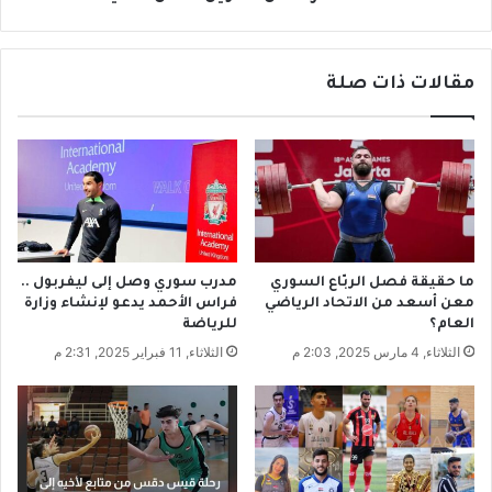
ش
ت
ه
ي
د
ب
ب
مقالات ذات صلة
ة
ر
ي
ف
ح
ق
ص
ة
د
س
ث
ي
م
ا
ا
ر
ر
ما حقيقة فصل الربّاع السوري
مدرب سوري وصل إلى ليفربول ..
ا
م
معن أسعد من الاتحاد الرياضي
فراس الأحمد يدعو لإنشاء وزارة
ت
ش
العام؟
للرياضة
ا
ا
الثلاثاء, 4 مارس 2025, 2:03 م
الثلاثاء, 11 فبراير 2025, 2:31 م
ل
ر
إ
ي
س
ع
ع
ه
ا
.
ف
.