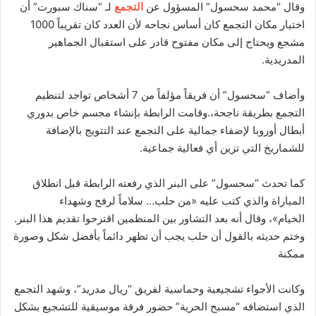
وقال “محمد سحسول” المسؤول عن
التجمع
لـ “سناك سبورت” أن
اختيار مكان التجمع كان أساس نجاحه لأن العدد كان تقريباً 1000
مشجع ويحتاج إلى مكان مفتوح قادر على استقبال الجماهير
المدريدية.
وأضاف “سحسول” أن فريقاً مؤلفاً من 7 أشخاص تواجد لتنظيم
التجمع بطريقة ناجحة،.وقامت الرابطة بإنشاء مجسم خاص بدوري
أبطال أوروبا لإضفاء جمالية على التجمع عند التتويج بالإضافة
للشماريخ التي تزين أي فعالية جماعية.
كما تحدث “سحسول” على البنر الذي رفعته الرابطة قبل انطلاق
المباراة والذي كتب عليه «من حلب… سلاماً لرفح وشهداء
الخيام»،
.
وقال أنه بعد التشاور بين المنظمين اقترحوا تقديم هذا البنر.
وختم حديثه بالقول أن حلب يجب أن تظهر دائماً بأفضل شكل وصورة
ممكنة
وكانت الأجواء تشجيعية وحماسية لفريق “ريال مدريد”،
.
وشهد التجمع
الذي استضافه “مسبح الحرية” حضور فرقة موسيقية للتشجيع بشكل