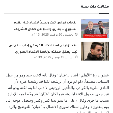
مقالات ذات صلة
انتخاب فراس تيت رئيساً لاتحاد كرة القدم
السوري .. بفارق واسع عن جمال الشريف
الخميس, 20 نوفمبر 2025, 1:13 م
بعد توليه رئاسة اتحاد الكرة في إدلب .. فراس
تيت يطلق حملته لرئاسة الاتحاد السوري
السبت, 15 نوفمبر 2025, 1:13 م
عضو إدارة “الأهلي” أشاد بـ”عيان” وقال بأنه لاعب جيد وهو من جيل
الشباب، مضيفاً: «لو لم نرد أن نرشحه لكنا قد رشحنا غيره لأن
النادي مليء بالكوادر، والتأخير الروتيني لا ذنب لنا به، لكنه يبدو أنه
غير جدي بدخول الانتخابات»، فيما كان “عيّان” قد وجّه لومه للإدارة
بسبب ما جرى وقال «على ما يبدو بدنا كتير وكتير وحتضل عوجه إلى
يوم يبعثون» وحاول سناك سوري الاتصال بـ “عيان” للتوضيح والرد
لكن لم تتم الاستجابة.