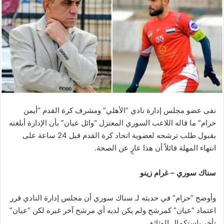
نفى عضو مجلس إدارة نادي “الأهلي” ومشرف كرة القدم “أيمن
حزام” ما قاله اللاعب السوري المعتزل “وائل عيان” بأن الإدارة أبلغته
بقبول طلب ترشحه لعضوية اتحاد كرة القدم قبل 24 ساعة على
انتهاء المهلة قائلاً أن هذا عارٍ عن الصحة.
سناك سوري – غرام زينو
وأوضح “حزام” في حديثه لـ سناك سوري أن مجلس إدارة النادي قرر
اعتماد “عيان” كمرشح ولم يكن لديه أي مرشح آخر غيره لكن “عيان”
تأخر باستكمال الوثائق.