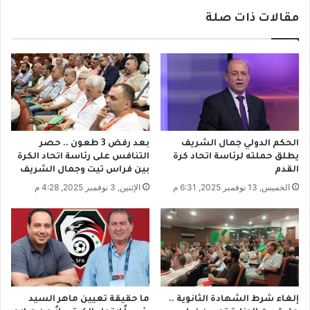
ل
ي
مقالات ذات صلة
ا
ل
ت
ا
ا
ت
ل
.
ا
.
ن
ا
ت
ل
خ
ت
ا
ج
الحكم الدولي جمال الشريف
بعد رفض 3 طعون .. حصر
ب
ا
يطلق حملته لرئاسة اتحاد كرة
التنافس على رئاسة اتحاد الكرة
ي
ر
القدم
بين فراس تيت وجمال الشريف
ة
خ
الخميس, 13 نوفمبر 2025, 6:31 م
الإثنين, 3 نوفمبر 2025, 4:28 م
ل
ب
م
ر
ر
ة
ش
ب
ح
ر
ي
ف
ر
ع
ئ
ا
إلغاء شرط الشهادة الثانوية ..
ما حقيقة تعيين ماهر السيد
ا