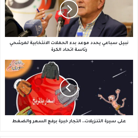
ل
س
ب
ا
ع
ي
ي
نبيل سباعي يحدد موعد بدء الحملات الانتخابية لمرشحي
ح
رئاسة اتحاد الكرة
د
د
ع
م
ل
و
ى
ع
س
د
ي
ب
ر
د
ة
ء
ا
ا
ل
ل
ت
على سيرة التنزيلات.. التجار خبرة برفع السعر والضغط
ح
ن
م
ز