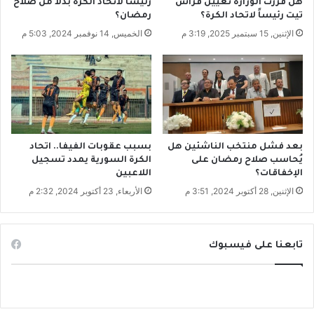
ل
هل قررت الوزارة تعيين فراس
رئيساً لاتحاد الكرة بدلاً من صلاح
س
س
تيت رئيساً لاتحاد الكرة؟
رمضان؟
ة
ع
الإثنين, 15 سبتمبر 2025, 3:19 م
الخميس, 14 نوفمبر 2024, 5:03 م
ا
ر
ت
و
ح
ا
ا
ل
د
ض
ا
غ
ل
ط
ك
بعد فشل منتخب الناشئين هل
بسبب عقوبات الفيفا.. اتحاد
ر
يُحاسب صلاح رمضان على
الكرة السورية يمدد تسجيل
الإخفاقات؟
اللاعبين
ة
الإثنين, 28 أكتوبر 2024, 3:51 م
الأربعاء, 23 أكتوبر 2024, 2:32 م
تابعنا على فيسبوك