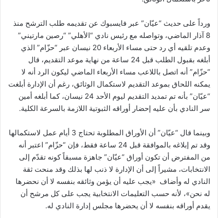
ورداً على حديث “عيّان” عبر فايسبوك عن تقديمه طلب الترشح منذ
8 آذار الماضي، وتواصله مع رئيس نادي “الأهلي” “رصين مارتيني”
وعدم تلقيه أي رد حتى مساء الأربعاء 20 نيسان عبر “حزّام” الذي
أبلغه بقبول الطلب قبل 24 ساعة من نهاية موعد التقديم، قال
“حزّام” أنه اتصل باللاعب مساء الأربعاء الماضي ليكون الرد أنه لا
يمكنه اللحاق بموعد التقديم لاستكمال الوثائق، رغم أن الإدارة أبلغت
“عيّان” بأنه تم تمديد التقديم ليوم الأحد 24 نيسان، كما أبلغه أمين
سر النادي بأن عليه إحضار أوراقه الثبوتية اللازمة بالسرعة الكلية.
وبينما قال “عيّان” أن الأوراق المطلوبة تحتاج 3 أيام عمل لاستكمالها
وقد تم إبلاغه بالموافقة قبل 24 ساعة فقط، فإن “حزّام” اعتبر أنه
من المفترض أن تكون أوراق “عيّان” جاهزة مسبقاً كونه تقدّم إلى
الانتخابات، مشيراً إلى أن الإدارة لا ذنب لها بذلك وقد منحت ثقة
النادي له وأضاف «يجب عليه أن يؤمن وثائقه بنفسه لا أن نحضرها
له نحن»، لأنه حسب التعليمات الانتخابية يجب على كل مرشح أن
يقدم أوراقه بنفسه لا أن يحضرها مجلس إدارة النادي له.