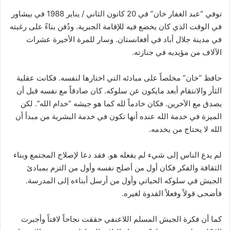
توفي “عبد الغفار خان” في 20 كانون الثاني / يناير 1988 في بيشاور
في الوقت الذي كان يخضع فيه للإقامة الجبرية. ودُفن بناءً على رغبته
في مدينة جلال أباد في أفغانستان. وسار للمرة الأخيرة عشرات
الآلاف من مؤيديه في جنازته.
حافظ “خان” مخلصاً على مبادئه التي اختارها لنفسه. فكانت عقلية
الثأر والانتقام أبعد مايكون عن سلوكه. كان صادقاً مع نفسه قبل أن
يصدق مع الآخرين. فكان خادماً لله كما هو جيشه “خدام الله”. لكن
الميزة في خدمة الله عنده أنها تكون في خدمة البشرية من مبدأ أن
الله لا يحتاج من يخدمه.
لم يدع الناس إلى شيء لم يفعله هو. فقد دعا لإصلاح المجتمع وبناء
الثقافة والفكر فكان أول من أصلح نفسه وأول من التزم بمبادئ
الجيش في سلوكه الحياتي وأول من أرسل أبناءه إلى المدرسة.
فأضحى قولاً وفعلاً القدوة لغيره.
كما أن فكرة الجيش المسلم اللاعنفي حققت نجاحاً لافتاً وأجبرت