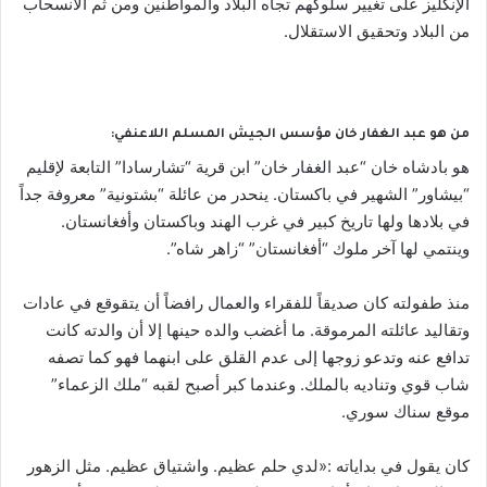
الإنكليز على تغيير سلوكهم تجاه البلاد والمواطنين ومن ثم الانسحاب
من البلاد وتحقيق الاستقلال.
من هو عبد الغفار خان مؤسس الجيش المسلم اللاعنفي:
هو بادشاه خان “عبد الغفار خان” ابن قرية “تشارسادا” التابعة لإقليم
“بيشاور” الشهير في باكستان. ينحدر من عائلة “بشتونية” معروفة جداً
في بلادها ولها تاريخ كبير في غرب الهند وباكستان وأفغانستان.
وينتمي لها آخر ملوك “أفغانستان” “زاهر شاه”.
منذ طفولته كان صديقاً للفقراء والعمال رافضاً أن يتقوقع في عادات
وتقاليد عائلته المرموقة. ما أغضب والده حينها إلا أن والدته كانت
تدافع عنه وتدعو زوجها إلى عدم القلق على ابنهما فهو كما تصفه
شاب قوي وتناديه بالملك. وعندما كبر أصبح لقبه “ملك الزعماء”
موقع سناك سوري.
كان يقول في بداياته :«لدي حلم عظيم. واشتياق عظيم. مثل الزهور