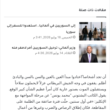
مقالات ذات صلة
إلى السوريين في ألمانيا.. استعدوا للسفر إلى
سوريا
الخميس, 16 يوليو 2026, 3:41 م
وزير ألماني: ترحيل السوريين أمر لامفر منه
الثلاثاء, 14 يوليو 2026, 4:36 م
أن تجد أشخاصا ًاعتادوا مبدأ العين بالعين والسن بالسن والبادئ
أظلم. يقفون في وجه الجيش البريطاني عزلاً لايحملون سلاحاً
ويستقبلون الموت بصدور عارية كان أمراً عظيم الشأن كبير الوقع.
يقول الكاتب البشتوني “محمد يونس” عن مرحلة المواجهة مع
الإنكليز: «في أول سنتين. حلّت فترة صاعقة من الظلمة على
المقاطعة. فكان إطلاق الرصاص والضرب وغيرها من أعمال