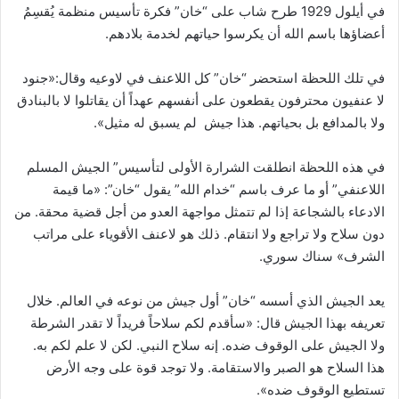
في أيلول 1929 طرح شاب على “خان” فكرة تأسيس منظمة يُقسِمُ
أعضاؤها باسم الله أن يكرسوا حياتهم لخدمة بلادهم.
في تلك اللحظة استحضر “خان” كل اللاعنف في لاوعيه وقال:«جنود
لا عنفيون محترفون يقطعون على أنفسهم عهداً أن يقاتلوا لا بالبنادق
ولا بالمدافع بل بحياتهم. هذا جيش لم يسبق له مثيل».
في هذه اللحظة انطلقت الشرارة الأولى لتأسيس” الجيش المسلم
اللاعنفي” أو ما عرف باسم “خدام الله” يقول “خان”: «ما قيمة
الادعاء بالشجاعة إذا لم تتمثل مواجهة العدو من أجل قضية محقة. من
دون سلاح ولا تراجع ولا انتقام. ذلك هو لاعنف الأقوياء على مراتب
الشرف» سناك سوري.
يعد الجيش الذي أسسه “خان” أول جيش من نوعه في العالم. خلال
تعريفه بهذا الجيش قال: «سأقدم لكم سلاحاً فريداً لا تقدر الشرطة
ولا الجيش على الوقوف ضده. إنه سلاح النبي. لكن لا علم لكم به.
هذا السلاح هو الصبر والاستقامة. ولا توجد قوة على وجه الأرض
تستطيع الوقوف ضده».