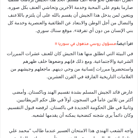
صارما يقوم على المحبة وخدمة الآخرين وتحاشي العنف بكل صوره.
ويتعين لمن يدخل هذا الجيش أن يقسم بالله على أن يلتزم باللاعنف
والنضال من أجل الوطن والابتعاد عن الطائفية والعنصرية وخدمة كل
بني الإنسان من دون أي تفرقة». موقع سناك سوري.
اقرأ ايضاً:
مسؤول روسي مذهول في سوريا !!
في البيئة التي انطلق منها هذا الجيش كان للعنف عشرات المبررات
الشرعية والاجتماعية. ومع ذلك فإنهم وضعوها خلف ظهرهم
واستحضروا مبررات إنسانية من وحي دينهم. ماجعلهم وجيشهم من
العلامات التاريخية الفارقة في القرن العشرين.
عارض قائد الجيش المسلم بشدة تقسيم الهند وباكستان. وأمضى
أكثر من ثلاثين عاماً في السجون. أولاً في ظل حكم البريطانيين.
وثانيةً في ظل الحكومة الجديدة في باكستان. لرفضه قبول التقسيم.
وكان دائماً يرى سَجنه كتضحية يمكنه أن يقدمها لشعبه.
واجه الشعب الهندي هذا الامتحان العسير عندما طالب “محمد علي