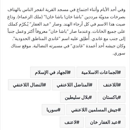
وفي أحد الأيام وأثناء اجتماع في مسجد القرية انفجر الناس بالهتاف
بصرخات مدويّة مرددين “باشا خان! باشا خان!” (ملك الزعماء). وذاع
صيت هذا الاسم في كل أرجاء الهند. وصار “عبد الغفار” يُـكرّم كملك
على جميع الخانات. وعندما صار “باشا خان” معروفاً أكثر وعمل جنباً
إلى جنب مع غاندي. أُطلِق عليه اسم “غاندي المناطق الحدودية”.
وكان جيشه أحد أعمدة “غاندي” في مسيرته النضالية. موقع سناك
سوري.
الجماعات الاسلامية
الجهاد في الإسلام
اللاعنف
المناضل اللاعنفي
النضال اللاعنفي
باكستان
بلال سليطين
جيش المسلمين اللاعنفي
سوريا
عبد الغفار خان
لاعنف