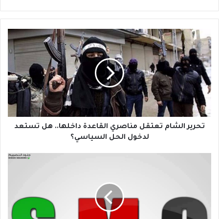
ت
ح
ر
ي
ر
ا
ل
ش
ا
م
تحرير الشام تعتقل مناصري القاعدة داخلها.. هل تستعد
ت
لدخول الحل السياسي؟
ع
ت
إ
ق
غ
ل
ل
م
ا
ن
ق
ا
ا
ص