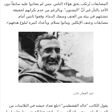
المضايقات تُرتكب بحق هؤلاء الناس. ممن لم يعتادوا عليه سابقاً دون
الأخذ بالثأر.غير أنَّ “البشتون”. وبالرغم من عدم نكرانهم لحقيقة
تنشئتهم في بيئة من العنف وسفك الدماء. وقفوا ثابتين أمام
مضايقات وعنف الإنكليز. وماتوا بسلام. وبأعداد كبيرة لبلوغ هدفهم».
عبد الغفار خان
يقول الكاتب “خالد القشطيني”:«بلغ تعداد جيشه في الثلاثينات من
القرن الماضي نحو مائة ألف مسلم. اتخذ هذا الجيش برنامجا سلميا