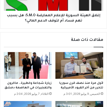
ل
ر
ه
ي
ي
ا
ئ
إغلاق الهيئة السورية للإعلام المعارضة S.M.O: هل بسبب
ل
ة
تهم فساد أم لتوقف الدعم المالي؟
ق
ا
ا
ل
ع
س
د
مقالات ذات صلة
و
ة
ر
د
ي
ا
ة
خ
ل
ل
ل
ه
إ
ا
ع
.
ل
لأول مرة منذ نصف قرن سوريا
زيارة شجاعة وخطيرة.. ماكرون
.
ا
تتحرر من آخر القيود الأميركية
والتفجيرات في العاصمة دمشق
ه
م
الخميس, 9 يوليو 2026, 3:01 م
الثلاثاء, 7 يوليو 2026, 2:04 م
ل
ا
ت
ل
س
م