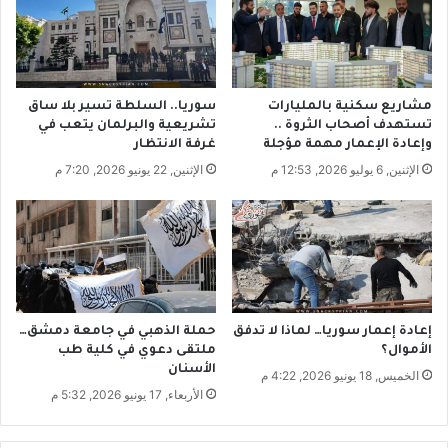
ت
ع
ع
ا
د
ر
ل
ض
د
ة
مشاريع سكنية بالمليارات
سوريا.. السلطة تسير بلا ساق
خ
S
تستهدف أصحاب الثروة ..
تشريعية والبرلمان يتعب في
و
.
وإعادة الإعمار مهمة مؤجلة
غرفة الانتظار
ل
M
الإثنين, 6 يوليو 2026, 12:53 م
الإثنين, 22 يونيو 2026, 7:20 م
ا
.
ل
O
ح
:
ل
ه
ا
ل
ل
ب
س
س
ي
ب
إعادة إعمار سوريا… لماذا لا تدفق
حملة الذهبي في جامعة دمشق…
ا
ب
الأموال؟
ملتقى دعوي في كلية طب
س
الأسنان
ت
الخميس, 18 يونيو 2026, 4:22 م
ي
ه
الأربعاء, 17 يونيو 2026, 5:32 م
؟
م
ف