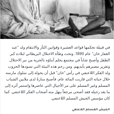
في قبيلة تحكمها قواعد العشيرة وقوانين الثأر والانتقام ولد “عبد
الغفار خان” عام 1890. وتحت وطأة الاحتلال البريطاني لبلاده كبر
الطفل وأصبح شاباً في مجتمع يحلم أبناؤه بالحرية من نير الاحتلال
وتقرير مصيرهم بأيديهم. ومن رحم هذه البيئة التي تسودها الحروب
ولد الفكر اللاعنفي في رأس “خان” قبل أن يحوله إلى سلوك مارسه
خلال حياته التي قاربت المائة عام. فأصبح منارةً لدى ملايين الشباب
المسلم وغير المسلم على مر الأجيال التي عاصرها واستمر أثره إلى
ما بعد رحيله فقد أضحى مرجعاً ينهل منه أصحاب الفكر اللاعنفي. كما
كان مؤسس الجيش المسلم اللاعنفي.
الجيش المسلم اللاعنفي