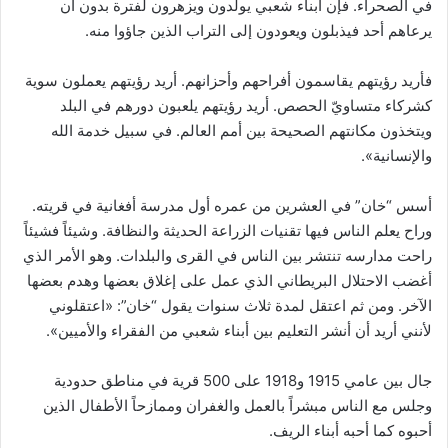
في الصحراء. فإن أبناء شعبي يولدون ويزهرون لفترة بدون أن
يرعاهم أحد فيذبلون ويعودون إلى التراب الذين جاؤوا منه.
فأريد رؤيتهم يقاسمون أفراحهم وأحزانهم. أريد رؤيتهم يعملون سوية
كشركاء متساويّ الحصص. أريد رؤيتهم يلعبون دورهم في البلد
ويتخذون مكانتهم الصحيحة بين أمم العالم. في سبيل خدمة الله
والإنسانية».
أسس “خان” في العشرين من عمره أول مدرسة أفغانية في قريته.
وراح يعلم الناس فيها تقنيات الزراعة الحديثة والنظافة. وشيئاً فشيئاً
راحت مدارسه تنتشر بين الناس في القرى والبلدات. وهو الأمر الذي
أغضب الاحتلال البريطاني الذي عمل على إغلاق بعضها وهدم بعضها
الآخر. ومن ثم اعتقل لمدة ثلاث سنوات يقول “خان”: «اعتقلوني
لأنني أريد أن أنشر التعليم بين أبناء شعبي من الفقراء والأميين».
جال بين عامي 1915 و1918 على 500 قرية في مناطق حدودية
وجلس مع الناس مبشراً بالعمل والغفران وممازحاً الأطفال الذين
أحبوه كما أحبه أبناء الريف.