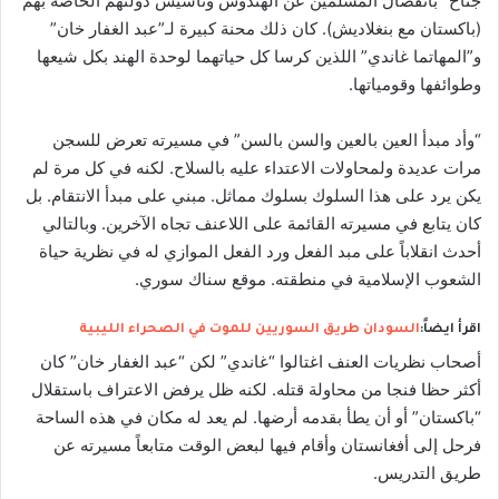
جناح” بانفصال المسلمين عن الهندوس وتأسيس دولتهم الخاصة بهم
(باكستان مع بنغلاديش). كان ذلك محنة كبيرة لـ”عبد الغفار خان”
و”المهاتما غاندي” اللذين كرسا كل حياتهما لوحدة الهند بكل شيعها
وطوائفها وقومياتها.
“وأد مبدأ العين بالعين والسن بالسن” في مسيرته تعرض للسجن
مرات عديدة ولمحاولات الاعتداء عليه بالسلاح. لكنه في كل مرة لم
يكن يرد على هذا السلوك بسلوك مماثل. مبني على مبدأ الانتقام. بل
كان يتابع في مسيرته القائمة على اللاعنف تجاه الآخرين. وبالتالي
أحدث انقلاباً على مبد الفعل ورد الفعل الموازي له في نظرية حياة
الشعوب الإسلامية في منطقته. موقع سناك سوري.
اقرأ ايضاً:
السودان طريق السوريين للموت في الصحراء الليبية
أصحاب نظريات العنف اغتالوا “غاندي” لكن “عبد الغفار خان” كان
أكثر حظا فنجا من محاولة قتله. لكنه ظل يرفض الاعتراف باستقلال
“باكستان” أو أن يطأ بقدمه أرضها. لم يعد له مكان في هذه الساحة
فرحل إلى أفغانستان وأقام فيها لبعض الوقت متابعاً مسيرته عن
طريق التدريس.