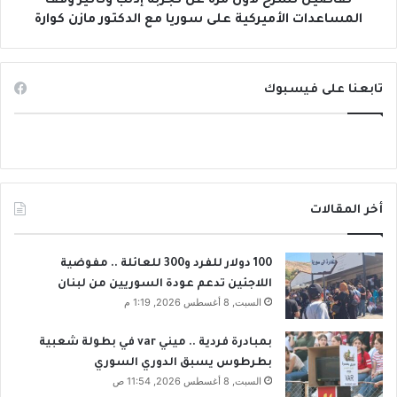
تفاصيل تشرح لأول مرة عن تجربة إدلب وتأثير وقف
م
ل
المساعدات الأميركية على سوريا مع الدكتور مازن كوارة
س
أ
ت
و
ق
ل
ب
تابعنا على فيسبوك
م
ل
ر
س
ة
و
ع
ر
ن
ي
ت
ا
ج
أخر المقالات
و
ر
ع
ب
ل
ة
100 دولار للفرد و300 للعائلة .. مفوضية
ى
إ
اللاجئين تدعم عودة السوريين من لبنان
ط
د
السبت, 8 أغسطس 2026, 1:19 م
ا
ل
و
ب
بمبادرة فردية .. ميني var في بطولة شعبية
ل
و
بطرطوس يسبق الدوري السوري
ة
ت
السبت, 8 أغسطس 2026, 11:54 ص
ا
أ