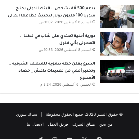
ل
ث
يدعم 500 ألف شخص .. البنك الدولي يمنح
ح
ي
سوريا 100 مليون دولار لتحديث قطاعها المالي
و
ر
السبت, 8 أغسطس 2026, 11:02 ص
ا
و
ر
ق
ا
ف
دورية أمنية تعتدي على شاب في قطنا ..
ل
ا
اتهموني بأني فلول
و
ل
السبت, 8 أغسطس 2026, 10:53 ص
ط
م
ن
س
الشرع يعلن خطة تنموية للمنطقة الشرقية ..
ي
ا
وتحذير أممي من تهديدات داعش _ حصاد
ع
الأسبوع
د
الخميس, 6 أغسطس 2026, 8:24 م
ا
ت
ا
ل
© حقوق النشر 2026، جميع الحقوق محفوظة | سناك سوري
أ
م
من نحن
ميثاق الشرف
فريق العمل
الاتصال بنا
ي
ر