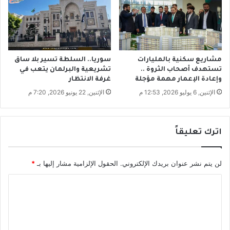
ر
ة
ب
م
ل
ا
مشاريع سكنية بالمليارات
سوريا.. السلطة تسير بلا ساق
ي
تستهدف أصحاب الثروة ..
تشريعية والبرلمان يتعب في
ي
وإعادة الإعمار مهمة مؤجلة
غرفة الانتظار
ن
الإثنين, 6 يوليو 2026, 12:53 م
الإثنين, 22 يونيو 2026, 7:20 م
ا
ل
ل
اترك تعليقاً
ي
ر
ا
لن يتم نشر عنوان بريدك الإلكتروني.
الحقول الإلزامية مشار إليها بـ
*
ت
و
ا
ا
ل
ل
ر
ت
ق
ع