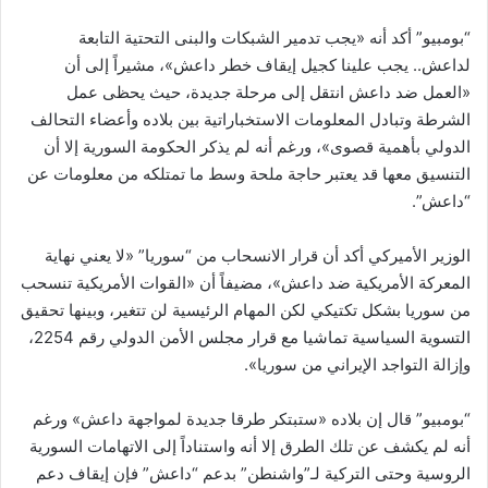
“بومبيو” أكد أنه «يجب تدمير الشبكات والبنى التحتية التابعة
لداعش.. يجب علينا كجيل إيقاف خطر داعش»، مشيراً إلى أن
«العمل ضد داعش انتقل إلى مرحلة جديدة، حيث يحظى عمل
الشرطة وتبادل المعلومات الاستخباراتية بين بلاده وأعضاء التحالف
الدولي بأهمية قصوى»، ورغم أنه لم يذكر الحكومة السورية إلا أن
التنسيق معها قد يعتبر حاجة ملحة وسط ما تمتلكه من معلومات عن
“داعش”.
الوزير الأميركي أكد أن قرار الانسحاب من “سوريا” «لا يعني نهاية
المعركة الأمريكية ضد داعش»، مضيفاً أن «القوات الأمريكية تنسحب
من سوريا بشكل تكتيكي لكن المهام الرئيسية لن تتغير، وبينها تحقيق
التسوية السياسية تماشيا مع قرار مجلس الأمن الدولي رقم 2254،
وإزالة التواجد الإيراني من سوريا».
“بومبيو” قال إن بلاده «ستبتكر طرقا جديدة لمواجهة داعش» ورغم
أنه لم يكشف عن تلك الطرق إلا أنه واستناداً إلى الاتهامات السورية
الروسية وحتى التركية لـ”واشنطن” بدعم “داعش” فإن إيقاف دعم