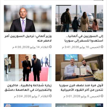
ي
م
س
ت
و
د
ع
إلى السوريين في ألمانيا..
وزير ألماني: ترحيل السوريين أمر
ا
استعدوا للسفر إلى سوريا
لامفر منه
ت
الخميس, 16 يوليو 2026, 3:41 م
الثلاثاء, 14 يوليو 2026, 4:36 م
ا
ل
س
و
ر
ي
ة
ل
لأول مرة منذ نصف قرن سوريا
زيارة شجاعة وخطيرة.. ماكرون
ل
تتحرر من آخر القيود الأميركية
والتفجيرات في العاصمة دمشق
ت
الخميس, 9 يوليو 2026, 3:01 م
الثلاثاء, 7 يوليو 2026, 2:04 م
ج
ا