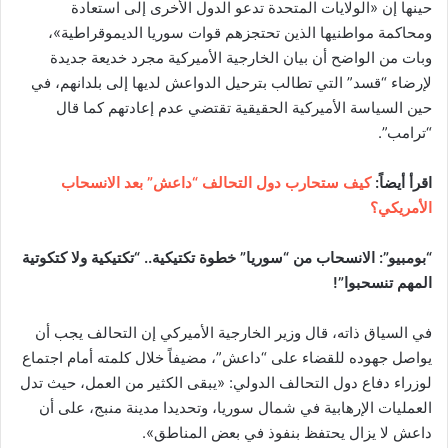
حينها إن «الولايات المتحدة تدعو الدول الأخرى إلى استعادة
ومحاكمة مواطنيها الذين تحتجزهم قوات سوريا الديموقراطية»،
وبات من الواضح أن بيان الخارجية الأميركية مجرد خديعة جديدة
لإرضاء “قسد” التي تطالب بترحيل الدواعش لديها إلى بلدانهم، في
حين السياسة الأميركية الحقيقية تقتضي عدم إعادتهم كما قال
“ترامب”.
اقرأ أيضاً:
كيف ستحارب دول التحالف “داعش” بعد الانسحاب
الأمريكي؟
“بومبيو”: الانسحاب من “سوريا” خطوة تكتيكية.. “تكتيكية ولا كتكوتية
المهم تنسحبوا”!
في السياق ذاته، قال وزير الخارجية الأميركي إن التحالف يجب أن
يواصل جهوده للقضاء على “داعش”، مضيفاً خلال كلمته أمام اجتماع
لوزراء دفاع دول التحالف الدولي: «يبقى الكثير من العمل، حيث تدل
العمليات الإرهابية في شمال سوريا، وتحديدا مدينة منبج، على أن
داعش لا يزال يحتفظ بنفوذ في بعض المناطق».