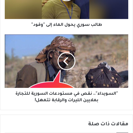
ر
ي
ي
ح
طالب سوري يحول الماء إلى "وقود"
و
ل
"
ا
ا
ل
ل
م
س
ا
و
ء
ي
إ
د
ل
ا
ى
ء
"
"
"السويداء".. نقص في مستودعات السورية للتجارة
و
.
بملايين الليرات والرقابة تتمهل!
ق
.
و
ن
د
ق
مقالات ذات صلة
"
ص
ف