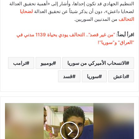
التنظيم الجهادي قد تكون إحداها، وأشار إلى «أهمية تحقيق العدالة
لضحايا داعش»، دون أن يذكر شيئاً عن تحقيق العدالة
لضحايا
التحالف
من المدنيين السوريين.
اقرأ أيضاً:
“من غير قصد”.. التحالف يودي بحياة 1139 مدني في
“العراق” و”سوريا”!
الانسحاب الأميركي من سوريا
بومبيو
ترامب
داعش
سوريا
قسد
ط
ا
ل
ب
س
و