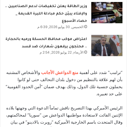
وزير الطاقة يعلن تخفيضات لدعم الصناعيين ..
والإفتاء يبيّن حكم مبادلة الليرة القديمة _
حصاد الأسبوع
الخميس, 30 يوليو 2026, 6:39 م
اعتراض موكب محافظ الحسكة ورميه بالحجارة
.. محتجون يرفعون شعارات ضد قسد
الأربعاء, 22 يوليو 2026, 2:54 م
“ترامب” شدد على أهمية
منع الدواعش الأجانب
والأشخاص المشتبه
بأن لهم علاقة بالتنظيم من دخول بلدان التحالف حتى لو كانوا
يحملون جنسية تلك الدول، وذلك بهدف ضمان “أمن الحدود القومية”
على حد تعبيره.
الرئيس الأميركي بهذا التصريح ناقش تماماً الدعوة التي وجهتها بلاده
الإثنين الفائت لاستعادة مواطنيها الدواعش من “سوريا” لمحاكمتهم،
وقال المتحدث باسم الخارجية الأميركية “روبرت بالادينو” في بيان