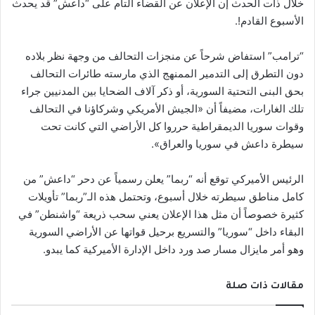
خلال ذات الحدث إن الإعلان عن القضاء التام على “داعش” قد يحدث
الأسبوع القادم!.
“ترامب” استفاض شرحاً عن منجزات التحالف من وجهة نظر بلاده
دون التطرق إلى التدمير الممنهج الذي مارسته طائرات التحالف
بحق البنى التحتية السورية، أو ذكر آلاف الضحايا بين المدنيين جراء
تلك الغارات، مضيفاً أن «الجيش الأمريكي وشركاؤنا في التحالف
وقوات سوريا الديمقراطية حرروا كل الأراضي التي كانت تحت
سيطرة داعش في سوريا والعراق».
الرئيس الأميركي توقع أنه “ربما” يعلن رسمياً عن دحر “داعش” من
كامل مناطق سيطرته خلال أسبوع، وتحتمل هذه الـ”ربما” تأويلات
كثيرة خصوصاً أن مثل هذا الإعلان يعني سحب ذريعة “واشنطن” في
البقاء داخل “سوريا” والتسريع برحيل قواتها عن الأراضي السورية
وهو أمر مايزال مسار صد ورد داخل الإدارة الأميركية كما يبدو.
مقالات ذات صلة