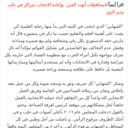
اقرأ أيضاً:
4محافظات أنهت الفرز.. وإعادة الانتخاب بمراكز في حلب
ودير الزور
“الشهابي” الذي انتخب في كليته التي بدأ منها رحلته العلمية كي
يشدد على أهمية العلم والتعليم حسب ما ذكر في منشوره قال أنه
مارس حقه الدستوري بكل رقي وشفافية ولم يبع ضميره ومبادئه
وفضل عدم التحالف مع الفاسدين في تشكيل القوائم مؤكداً أنه نال
شرف مواجهة تكتل أمراء الحرب مع منظومة الفساد التي حاربته بكل
شراسة وقذارة في الانتخابات وأنه لم يستخدم أساليبها وممارساتها
المعيبة بل حافظ على نظافته وسمعته وراحة ضميره.
وشكر “الشهابي” كل شريف وثق به ومنحه صوته وكل من عمل معه
بإخلاص وتفان من زملائه الصناعيين في القائمة وفريق العمل
الانتخابي كله واعداً كل من التقاهم أثناء حملته الانتخابية بالعمل
جاهداً لحل مشكلاتهم من موقعه كرئيس لغرفة الصناعة، وختم
بالقول:«دخلت المجلس عام ٢٠١٦ بأعلى أصوات في حلب و في
أحلك الظروف مرفوع الرأس.. و ناضلت من أجل وطني في كل
المحافل و الجبهات مرفوع الرأس.. و أخرج من المجلس اليوم واقفاً