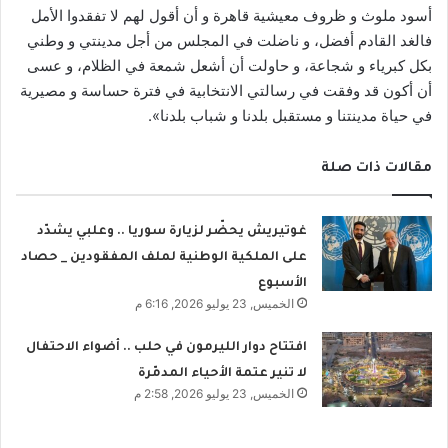
أسود ملوث و ظروف معيشية قاهرة و أن أقول لهم لا تفقدوا الأمل
فالغد القادم أفضل، و ناضلت في المجلس من أجل مدينتي و وطني
بكل كبرياء و شجاعة، و حاولت أن أشعل شمعة في الظلام، و عسى
أن أكون قد وفقت في رسالتي الانتخابية في فترة حساسة و مصيرية
في حياة مدينتنا و مستقبل بلدنا و شباب بلدنا».
مقالات ذات صلة
غوتيريش يحضّر لزيارة سوريا .. وعلبي يشدّد
على الملكية الوطنية لملف المفقودين _ حصاد
الأسبوع
الخميس, 23 يوليو 2026, 6:16 م
افتتاح دوار الليرمون في حلب .. أضواء الاحتفال
لا تنير عتمة الأحياء المدمّرة
الخميس, 23 يوليو 2026, 2:58 م