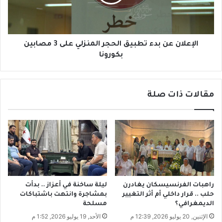
ل
ا
ي
ن
ا
ع
ل
ن
ب
ب
الإعلان عن بدء تطبيق الحجر المنزلي على 3 مصابين
و
د
بكورونا
د
ء
ي
ت
ي
ط
ن
مقالات ذات صلة
ب
ت
ي
ق
ق
د
ا
ا
ل
ل
ح
ا
ج
ن
ر
ت
ا
راهبات الفرنسيسكان يغادرن
ليلة ساخنة في أعزاز .. بدأت
خ
ل
حلب .. قرار داخلي أم أثر التغيير
بمشاجرة وانتهت باشتباكات
ا
م
الديمغرافي؟
مسلحة
ب
ن
الإثنين, 20 يوليو 2026, 12:39 م
الأحد, 19 يوليو 2026, 1:52 م
ا
ز