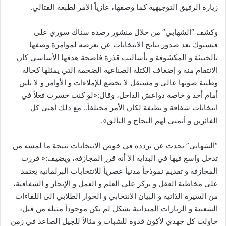
زيارة الرفيق التوجيهية كما وصفها، عازياً الأمر لطبعه القتالي.
وكشف “الشهابي” من خلال منشور رصده سناك سوري على
فيسبوك بعد صدور نتائج الانتخابات عن تعرضه لمؤامرة وصفها
بالخبيثة و المكشوفة و بأساليب قذرة فاضحة هدفها الأساسي كان
الانتقام منه و إضعاف الكتلة الصناعية الضخمة التي يمثلها كحالة
وطنية صوتها عالي و مستقل لا تخضع للإملاءات و الأوامر و لا تلين
أمام أحد و خاصة دواعش الداخل، وقال:«لو كنت خسرت فعلاً في
انتخابات شفافة و نظيفة لكان الأمر مختلفاً.. مع ذلك أهنئ كل
الفائزين و أتمنى لهم النجاح و التألق».
“الشهابي” تحدث عن تردده في خوض الانتخابات نتيجة ما لمسه من
تدخل واسع فيها في البداية إلا أنه قرر المجازفة، ويضيف:« قررت
المجازفة و تقديم نموذجاً مدنياً عصرياً للانتخابات البرلمانية يعتمد
على مخاطبة العقل و يركز على العلم و العمل و الإنجاز و الشفافية،
من السيرة الذاتية و البيان الانتخابي و الحوار الطلابي الى اللقاءات
الشعبية و الزيارات الميدانية بشكل لم يكن موجوداً مثيله من قبل،
حاولت كل جهدي لأكون قدوة للشباب و مثالاً للجيل الصاعد في زمن