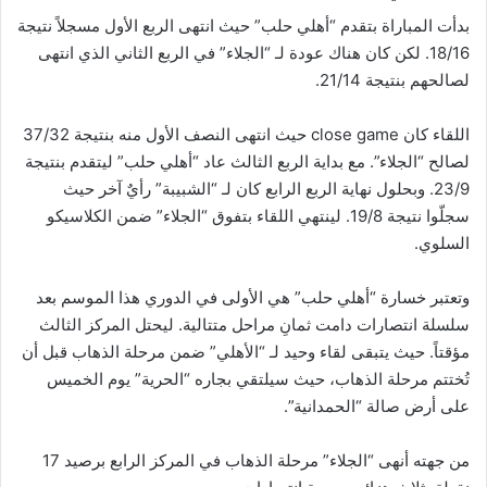
بدأت المباراة بتقدم “أهلي حلب” حيث انتهى الربع الأول مسجلاً نتيجة
18/16. لكن كان هناك عودة لـ “الجلاء” في الربع الثاني الذي انتهى
لصالحهم بنتيجة 21/14.
اللقاء كان close game حيث انتهى النصف الأول منه بنتيجة 37/32
لصالح “الجلاء”. مع بداية الربع الثالث عاد “أهلي حلب” ليتقدم بنتيجة
23/9. وبحلول نهاية الربع الرابع كان لـ “الشبيبة” رأيٌ آخر حيث
سجلّوا نتيجة 19/8. لينتهي اللقاء بتفوق “الجلاء” ضمن الكلاسيكو
السلوي.
وتعتبر خسارة “أهلي حلب” هي الأولى في الدوري هذا الموسم بعد
سلسلة انتصارات دامت ثمانِ مراحل متتالية. ليحتل المركز الثالث
مؤقتاً. حيث يتبقى لقاء وحيد لـ “الأهلي” ضمن مرحلة الذهاب قبل أن
تُختتم مرحلة الذهاب، حيث سيلتقي بجاره “الحرية” يوم الخميس
على أرض صالة “الحمدانية”.
من جهته أنهى “الجلاء” مرحلة الذهاب في المركز الرابع برصيد 17