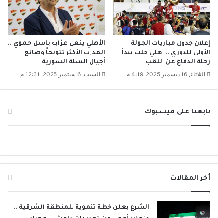
م
د
ا
ل
ل
ه
إعلان جدول مباريات الجولة
الأهلي ينعى عرّابه باسل حموي ..
الأولى للدوري .. أهلي حلب يبدأ
المدرب الأكثر تتويجاً وصانع
إ
رحلة الدفاع عن اللقب
أجيال السلة السورية
ل
ى
الثلاثاء, 16 ديسمبر 2025, 4:19 م
السبت, 6 سبتمبر 2025, 12:31 م
س
و
ر
تابعنا على فيسبوك
ي
ا
أخر المقالات
الشرع يعلن خطة تنموية للمنطقة الشرقية ..