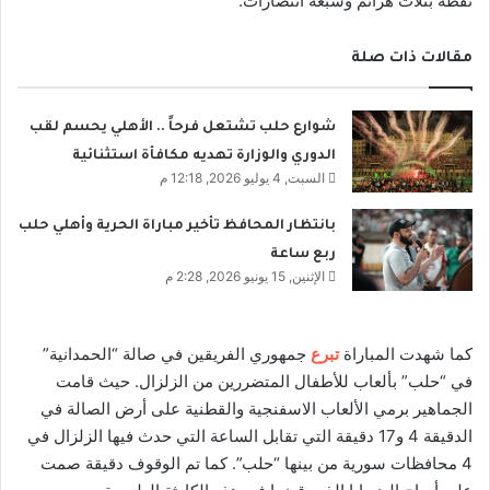
نقطة بثلاث هزائم وسبعة انتصارات.
مقالات ذات صلة
شوارع حلب تشتعل فرحاً .. الأهلي يحسم لقب
الدوري والوزارة تهديه مكافأة استثنائية
السبت, 4 يوليو 2026, 12:18 م
بانتظار المحافظ تأخير مباراة الحرية وأهلي حلب
ربع ساعة
الإثنين, 15 يونيو 2026, 2:28 م
كما شهدت المباراة
تبرع
جمهوري الفريقين في صالة “الحمدانية”
في “حلب” بألعاب للأطفال المتضررين من الزلزال. حيث قامت
الجماهير برمي الألعاب الاسفنجية والقطنية على أرض الصالة في
الدقيقة 4 و17 دقيقة التي تقابل الساعة التي حدث فيها الزلزال في
4 محافظات سورية من بينها “حلب”. كما تم الوقوف دقيقة صمت