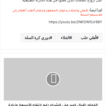
على أرواح الضحايا الذين قضوا في هذه الكارثة الطبيعية.
أقرأ أيضاً:
الأهلي والجلاء يدعوان الجمهور لإحضار ألعاب أطفال إلى
كلاسيكو السلة
https://youtu.be/2NKDW5Ur98Y
أهلي حلب
الجلاء
دوري كرة السلة
ا
ل
ل
ح
ا
م
:
إ
ق
ب
اللحام: إقبال كبير على الشراء رغم ارتفاع الأسعار وزيادة