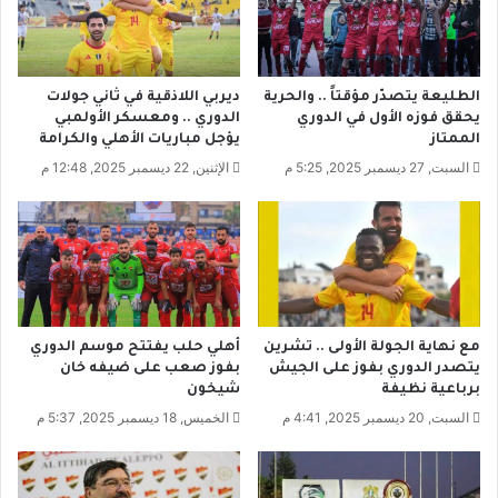
ف
ة
ا
و
ع
ز
ا
ي
الطليعة يتصدّر مؤقتاً .. والحرية
ديربي اللاذقية في ثاني جولات
ل
ر
يحقق فوزه الأول في الدوري
الدوري .. ومعسكر الأولمبي
أ
ا
الممتاز
يؤجل مباريات الأهلي والكرامة
س
ل
السبت, 27 ديسمبر 2025, 5:25 م
الإثنين, 22 ديسمبر 2025, 12:48 م
ع
خ
ا
ا
ر
ر
و
ج
ز
ي
ي
ة
ا
س
د
ا
مع نهاية الجولة الأولى .. تشرين
أهلي حلب يفتتح موسم الدوري
ة
ل
يتصدر الدوري بفوز على الجيش
بفوز صعب على ضيفه خان
ا
م
برباعية نظيفة
شيخون
ل
ا
السبت, 20 ديسمبر 2025, 4:41 م
الخميس, 18 ديسمبر 2025, 5:37 م
ت
ل
ض
ع
خ
ب