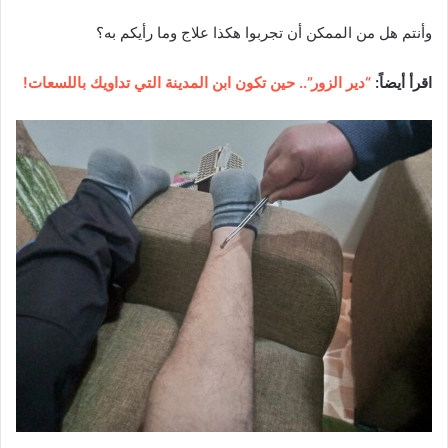
وأنتم هل من الممكن أن تجربوا هكذا علاج وما رأيكم به؟
اقرأ أيضاً:
“دير الزور”.. حين تكون ابن المدينة التي تداويك باللسعات!