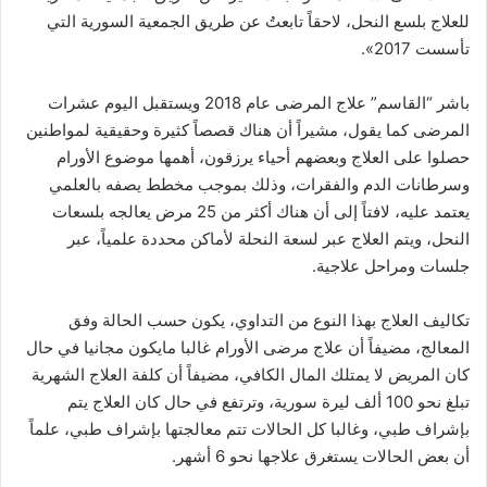
للعلاج بلسع النحل، لاحقاً تابعتُ عن طريق الجمعية السورية التي
تأسست 2017».
باشر “القاسم” علاج المرضى عام 2018 ويستقبل اليوم عشرات
المرضى كما يقول، مشيراً أن هناك قصصاً كثيرة وحقيقية لمواطنين
حصلوا على العلاج وبعضهم أحياء يرزقون، أهمها موضوع الأورام
وسرطانات الدم والفقرات، وذلك بموجب مخطط يصفه بالعلمي
يعتمد عليه، لافتاً إلى أن هناك أكثر من 25 مرض يعالجه بلسعات
النحل، ويتم العلاج عبر لسعة النحلة لأماكن محددة علمياً، عبر
جلسات ومراحل علاجية.
تكاليف العلاج بهذا النوع من التداوي، يكون حسب الحالة وفق
المعالج، مضيفاً أن علاج مرضى الأورام غالبا مايكون مجانيا في حال
كان المريض لا يمتلك المال الكافي، مضيفاً أن كلفة العلاج الشهرية
تبلغ نحو 100 ألف ليرة سورية، وترتفع في حال كان العلاج يتم
بإشراف طبي، وغالبا كل الحالات تتم معالجتها بإشراف طبي، علماً
أن بعض الحالات يستغرق علاجها نحو 6 أشهر.