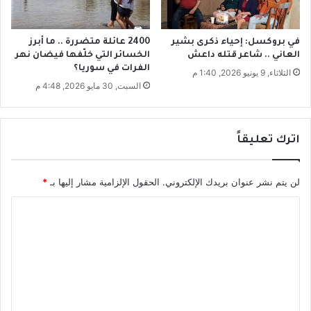
ف
ي
ك
في بروكسل: إحياء ذكرى بشير
2400 عائلة متضررة .. ما أبرز
العاني .. شاعر قتله داعش
الخسائر التي خلّفها فيضان نهر
أ
الفرات في سوريا؟
س
الثلاثاء, 9 يونيو 2026, 1:40 م
ا
السبت, 30 مايو 2026, 4:48 م
ل
ع
ر
اترك تعليقاً
ب
؟
لن يتم نشر عنوان بريدك الإلكتروني.
الحقول الإلزامية مشار إليها بـ
*
ا
ل
ت
ع
ل