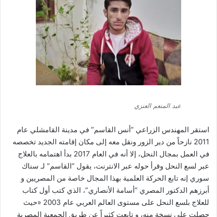
عبد المنعم العنزي
استقر المهندس الزراعي “أنس القاسم” في مدينة القامشلي عام
2011 نازحاً من دير الزور ونقل معه إلى مكان إقامته الجديد تخصصه
في العمل بمجال النحل، إلا أنه في العام 2017 بدأ اهتمامه بالعلاج
عبر لسع النحل وقرأ حوله عبر الانترنت، يقول “القاسم” لـ سناك
سوري إنه تابع الحركة العلمية بهذا المجال خاصة من المصريين و
أبرزهم الدكتور المصري “أسامة الأنصاري”، الذي كتب أول كتاب
للعلاج بلسع النحل على مستوى العالم العربي عام 2003 «حيث
حصلت على نسخة منه، و تابعت كثيراً عن طريق الجمعية المصرية