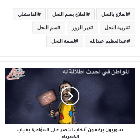
العلاج بالنحل
العلاج بسم النحل
القامشلي
تربية النحل
دير الزور
سم النحل
عبدالعظيم عبدالله
لسعة النحل
س
و
ر
ي
و
ن
ي
ر
ف
ع
سوريون يرفعون أنخاب النصر على المؤامرة بغياب
و
الكهرباء