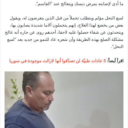
ما أدى لإصابته بمرض ديسك ويتعالج عند “القاسم”.
لسع النحل مؤلم ويتطلب تحملاً من قبل الذين يتعرضون له، ويقول
بعض من يخضع لهذا العلاج، إنهم يتحملون آلاما شديدة يصابون بها،
ويتحدثون عن شفاء حصلوا عليه لاحقا، أحدهم روى عن جاره أنه عالج
مشكلة الصلع بهذه الطريقة وأن شعره عاد للنمو من جديد بعد “لسع
النحل”.
اقرأ أيضاً:
5 عادات طبيّة لن تصدّقوا أنها لازالت موجودة في سوريا