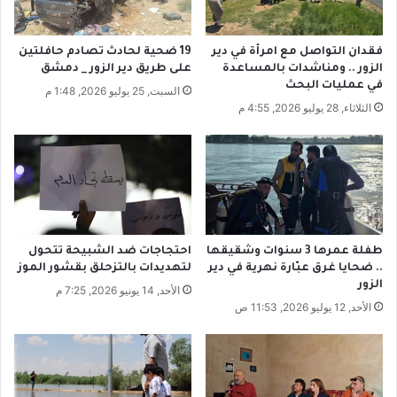
ة
ر
ب
ي
غ
ا
فقدان التواصل مع امرأة في دير
19 ضحية لحادث تصادم حافلتين
ي
.
الزور .. ومناشدات بالمساعدة
على طريق دير الزور _ دمشق
ا
.
في عمليات البحث
السبت, 25 يوليو 2026, 1:48 م
ب
.
الثلاثاء, 28 يوليو 2026, 4:55 م
ا
م
ل
ا
ك
ذ
ه
ا
ر
س
ب
ي
ا
ح
ء
ق
طفلة عمرها 3 سنوات وشقيقها
احتجاجات ضد الشبيحة تتحول
ق
.. ضحايا غرق عبّارة نهرية في دير
لتهديدات بالتزحلق بقشور الموز
ا
الزور
الأحد, 14 يونيو 2026, 7:25 م
ل
الأحد, 12 يوليو 2026, 11:53 ص
م
ن
ت
خ
ب