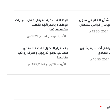
ا
ل
ح
ك
شأن العام في سوريا:
البطاقة الذكية تعرقل عمل سيارات
و
اليات _ فراس سلمان
الإطفاء بالحرائق: انتهت
م
مخصصاتها
ة
الأحد, 3 نوفمبر 2024, 11:21 ص
ت
د
ر
اهم أحد .. يعيشون
بعد قرار التحول للدعم النقدي ..
س
 العادي
مطالب برفع تدريجي وصرف رواتب
م
مناسبة
ن
الأربعاء, 26 يونيو 2024, 6:36 م
ح
ا
ل
أ
م
ه
ا
ت
يها بـ
*
إ