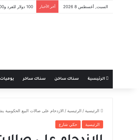
السبت, أغسطس 8 2026
أخر الأخبار
100 دولار للفرد و300 للعائلة .. مفوضية اللاجئين تدعم عودة السوريين من لبنان
الرئيسية
سناك ساخن
سناك ساخر
يوميات
الرئيسية
/
الرئيسية
/
الازدحام على صالات البيع الحكومية ي
الرئيسية
حكي شارع