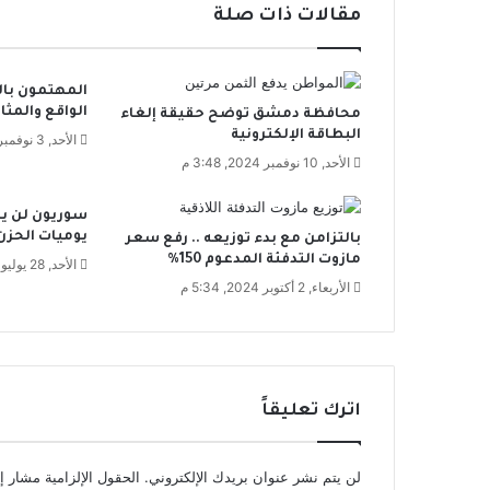
ي
مقالات ذات صلة
ة
م
ن
المهتمون بال
ا
الواقع والمث
محافظة دمشق توضح حقيقة إلغاء
ع
البطاقة الإلكترونية
ة
الأحد, 3 نوفمبر 2024, 12:30 م
ا
الأحد, 10 نوفمبر 2024, 3:48 م
ل
ج
سوريون لن ير
س
يوميات الحزن
بالتزامن مع بدء توزيعه .. رفع سعر
م
مازوت التدفئة المدعوم 150%
الأحد, 28 يوليو 2024, 10:55 ص
ف
الأربعاء, 2 أكتوبر 2024, 5:34 م
ي
م
و
ا
ج
اترك تعليقاً
ه
ة
ت
لن يتم نشر عنوان بريدك الإلكتروني.
الحقول الإلزامية مشار إل
ه