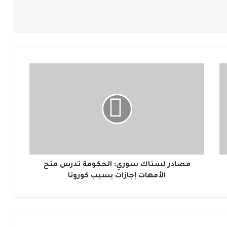
م
ص
ا
د
ر
ل
س
ن
ا
ك
مصادر لسناك سوري: الحكومة تدرس منح
س
الأمهات إجازات بسبب كورونا
و
ر
ي
: