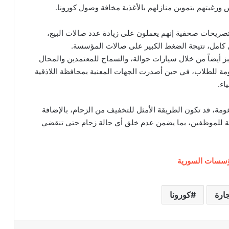
س ورغبتهم بتموين منازلهم بالأغذية مخافة وصول كورونا.
صريحات صحفية إنهم يعملون على زيادة عدد صالات البيع،
 كامل، نتيجة الضغط الكبير على صالات المؤسسة.
بز أيضاً من خلال سيارات جوالة، والسماح للمعتمدين والمحال
حكومة للطلاب، في حين أصدرت الجهات المعنية بمحافظة اللاذقية
اء.
دعومة، قد تكون الطريقة الأمثل للتخفيف من الزحام، بالإضافة
مة للموظفين، بما يضمن عدم خلق أي حالة زحام حتى تنقضي
لمؤسسات السورية
جارة
كورونا