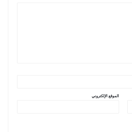
ج
ا
ز
ا
ت
ب
س
ب
ب
ك
و
ر
و
ن
ا
الموقع الإلكتروني