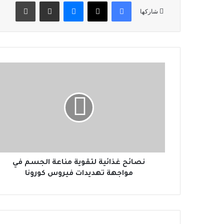
فيسبوك
‫X
ماسنجر
مشاركة عبر البريد
طباعة
شاركها
ن
ص
ا
ئ
ح
غ
ذ
ا
ئ
ي
نصائح غذائية لتقوية مناعة الجسم في
ة
مواجهة تهديدات فيروس كورونا
ل
ت
ق
و