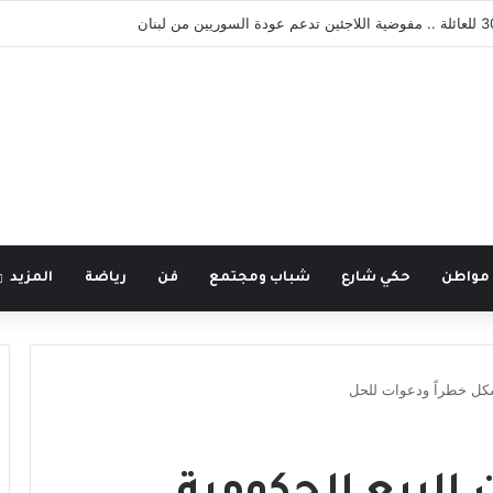
 مواطن
حكي شارع
شباب ومجتمع
فن
رياضة
المزيد
شكل خطراً ودعوات للحل