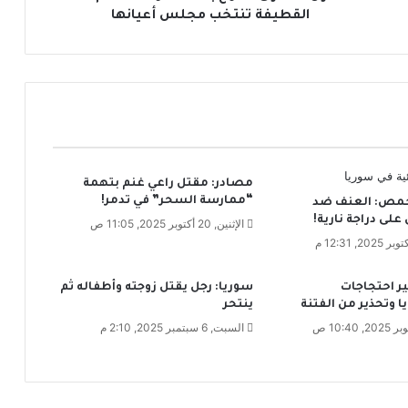
ت
القطيفة تنتخب مجلس أعيانها
ر
ا
ع
ب
ع
د
س
ق
مصادر: مقتل راعي غنم بتهمة
و
“ممارسة السحر” في تدمر!
 حمص: العنف ضد
ط
على دراجة نارية!
ا
الإثنين, 20 أكتوبر 2025, 11:05 ص
ل
ن
ظ
ير احتجاجات
سوريا: رجل يقتل زوجته وأطفاله ثم
ا
 وتحذير من الفتنة
ينتحر
م
السبت, 6 سبتمبر 2025, 2:10 م
.
.
ا
ل