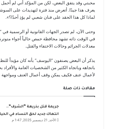
محبتي وقد يتفق البعض، لكن من المؤكد أني لم أحمل سلاح
يعرف هذا جيدًا. أتعرض منذ فترة لتهديدات على السوشال
لماذا كل هذا الحقد على فنان شعبي لم يؤذِ أحدًا؟».
وحتى الآن، لم تصدر الجهات القانونية أو الرسمية في
في الوقت ذاته تشهد محافظة حمص حالياً أجواء متوترة
معدلات الجرائم وحالات الاختفاء والقتل.
يذكر أن البعض يصنفون “اليوسف” بأنه كان مؤيداً للنظ
باتجاهه وباتجاه الكثير من الشخصيات العامة والأفراد ب
لأعمال عنف فكيف يمكن وقف أعمال العنف ومواجهة خط
مقالات ذات صلة
جريمة قتل بذريعة “الشرف”..
انتهاك جديد لحق النساء في الحيا
الأحد, 21 ديسمبر 2025, 1:47 م