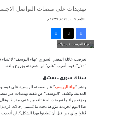
تهديدات على منصات التواصل الاجتما
الأحد, 5 يناير 2025, 12:23 م
فيسبوك
‫X
ماسنجر
بهاء اليوسف - فيسبوك
تعرضت عائلة المغني السوري “بهاء اليوسف” لاعتداء ف
“دلال”. فيما أصيب “علي” ابن شقيقته بجروح بالغة.
سناك سوري – دمشق
ونشر “
بهاء اليوسف
” عبر صفحته الرسمية على فيسبو
المدينة. وكشف “اليوسف” عن تلقيه تهديدات عبر منصات
وحزنه جراء ما تعرضت له عائلته من عنف مفرط. وقال
هذا اليوم لجريمة مرّوعة تحت ما يُسمى [حالات فردية].
قُتلوا وبأي دين قبل أن يُطعنوا بهذا الشكل؟. لن أتحدث