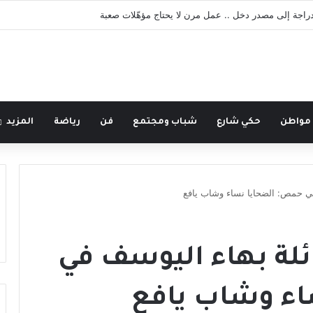
لدراجة إلى مصدر دخل .. عمل مرن لا يحتاج مؤهّلات صعبة
 مواطن
حكي شارع
شباب ومجتمع
فن
رياضة
المزيد
في حمص: الضحايا نساء وشاب يافع
ئلة بهاء اليوسف في
ء وشاب يافع