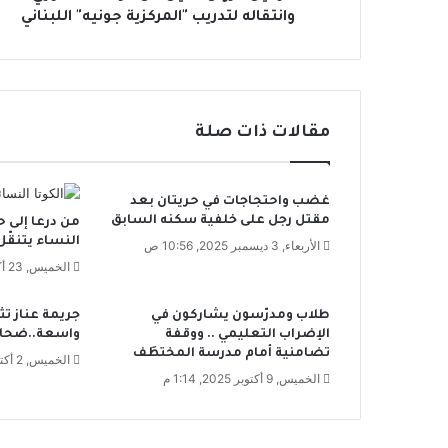
ل
وانتقاله لتدريب "المركزية جونيه" اللبناني
ي
ل
ع
ن
ا
مقالات ذات صلة
ل
و
ح
غضب واحتجاجات في حريتان بعد
د
مقتل رجل على خلفية سكنه السابق
من درعا إلى
ة
النساء يتنقّل 
ا
الأربعاء, 3 ديسمبر 2025, 10:56 ص
ل
الخميس, 23 أكتوبر 2025, 12:31 م
س
و
طلاب ومدرّسون يشاركون في
جريمة عناز تث
ر
الإضراب التعليمي .. ووقفة
واسعة..ضحايا
ي
تضامنية أمام مدرسة المختطَف
الخميس, 2 أكتوبر 2025, 10:40 ص
و
الخميس, 9 أكتوبر 2025, 1:14 م
ا
ن
ت