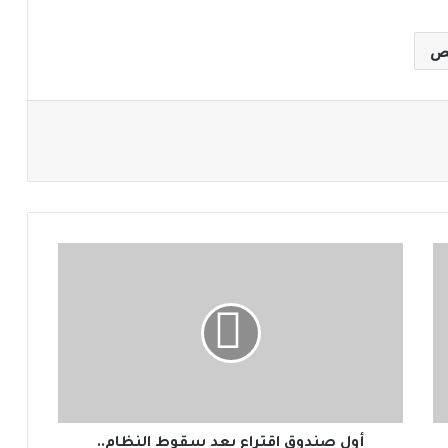
مص
أ
و
ل
ص
ن
د
و
ق
ا
ق
أول صندوق اقتراع بعد سقوط النظام..