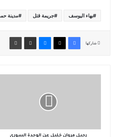
بهاء اليوسف
جريمة قتل
مدينة ح
فيسبوك
‫X
ماسنجر
مشاركة عبر البريد
طباعة
شاركها
ر
ح
ي
ل
م
ر
و
ا
ن
خ
رحيل مروان خليل عن الوحدة السوري