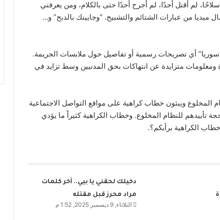
ًا، لم أقتل أحدًا، لم أجرح أحدًا حتى بالكلام، ومن يعرفني
 ميديا من عبارات الشتائم والتشبيح. “وجايينك بالدبح” و…
 “سوريا” أي تصريحات رسمية أو تفاصيل حول ملابسات الجريمة.
 ومعلومات متزايدة عن انتهاكات بحق المدنيين وسط تزايد في
ام المخلوع ويبثون خطاب كراهية على مواقع التواصل الاجتماعية
حجة تأييدهم للنظام المخلوع. وخطاب الكراهية كثيراً ما يؤدي
اب الكراهية برأيكم؟.
دخيلك لحقني يا بيي.. آخر كلمات
ة
مراد محرز قبل مقتله
الثلاثاء, 9 ديسمبر 2025, 1:52 م