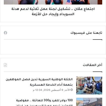
س
ا
ر
ن
اجتماع عمّان .. تشكيل لجنة عمل ثلاثية لدعم هدنة
ح
.
السويداء وإيجاد حل للأزمة
ي
.
ل
ت
س
ش
و
تابعنا على فيسبوك
ك
ء
ي
ت
ل
ف
ل
ا
ج
ه
ن
م
ة
أخر المقالات
.
ع
.
م
و
ل
الكتلة الوطنية السورية تدين فصل الموظفين
ا
ث
بتهمة أداء الخدمة العسكرية
ل
ل
الأحد, 9 أغسطس 2026, 12:34 م
أ
ا
خ
ث
100 دولار للفرد و300 للعائلة .. مفوضية
و
ي