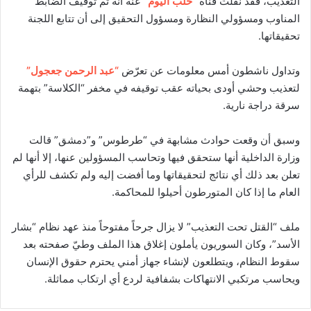
التعذيب، فقد نقلت قناة
“حلب اليوم”
عنه أنه تم توقيف الضابط
المناوب ومسؤولي النظارة ومسؤول التحقيق إلى أن تتابع اللجنة
تحقيقاتها.
وتداول ناشطون أمس معلومات عن تعرّض
“عبد الرحمن جعجول”
لتعذيب وحشي أودى بحياته عقب توقيفه في مخفر “الكلاسة” بتهمة
سرقة دراجة نارية.
وسبق أن وقعت حوادث مشابهة في “طرطوس” و”دمشق” قالت
وزارة الداخلية أنها ستحقق فيها وتحاسب المسؤولين عنها، إلا أنها لم
تعلن بعد ذلك أي نتائج لتحقيقاتها وما أفضت إليه ولم تكشف للرأي
العام ما إذا كان المتورطون أحيلوا للمحاكمة.
ملف “القتل تحت التعذيب” لا يزال جرحاً مفتوحاً منذ عهد نظام “بشار
الأسد”، وكان السوريون يأملون إغلاق هذا الملف وطيّ صفحته بعد
سقوط النظام، ويتطلعون لإنشاء جهاز أمني يحترم حقوق الإنسان
ويحاسب مرتكبي الانتهاكات بشفافية لردع أي ارتكاب مماثلة.