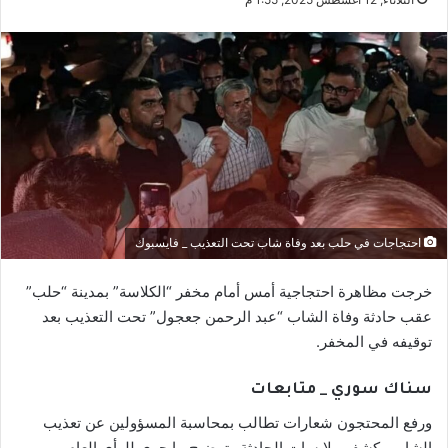
احتجاجات في حلب بعد وفاة شاب تحت التعذيب _ فايسبوك
خرجت مظاهرة احتجاجية أمس أمام مخفر “الكلاسة” بمدينة “حلب”
عقب حادثة وفاة الشاب “عبد الرحمن جعجول” تحت التعذيب بعد
توقيفه في المخفر.
سناك سوري _ متابعات
ورفع المحتجون شعارات تطالب بمحاسبة المسؤولين عن تعذيب
الشاب وكشف ملابسات الحادثة وتوضيح ما جرى للرأي العام.