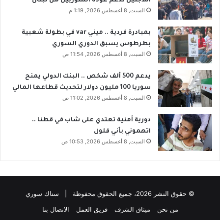
اللاجئين تدعم عودة السوريين من لبنان
ا
ة
السبت, 8 أغسطس 2026, 1:19 م
ن
ل
م
د
بمبادرة فردية .. ميني var في بطولة شعبية
ل
ع
بطرطوس يسبق الدوري السوري
ص
م
السبت, 8 أغسطس 2026, 11:54 ص
ي
ه
ن
د
ه
ن
يدعم 500 ألف شخص .. البنك الدولي يمنح
ي
ة
سوريا 100 مليون دولار لتحديث قطاعها المالي
ا
ا
السبت, 8 أغسطس 2026, 11:02 ص
ن
ل
ج
س
دورية أمنية تعتدي على شاب في قطنا ..
و
و
اتهموني بأني فلول
ل
ي
السبت, 8 أغسطس 2026, 10:53 ص
ت
د
ه
ا
م
ء
ا
و
إ
© حقوق النشر 2026، جميع الحقوق محفوظة | سناك سوري
ي
من نحن
ميثاق الشرف
فريق العمل
الاتصال بنا
ج